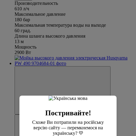
Производительность
610 л/ч
Максимальное давление
180 бар
Максимальная температура воды на выходе
60 град.
Длина шланга высокого давления
13 м
Мощность
2900 Вт
Постривайте!
Схоже Ви потрапили на російську
версію сайту — перемкнемося на
українську? 💛