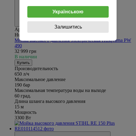
Українською
Залишитись
Артикул: 9704684-01
Husqvarna
Мойка высокого давления электрическая Husqvarna PW
490
32 999 грн
В наличии
Купить
Производительность
650 л/ч
Максимальное давление
190 бар
Максимальная температура воды на выходе
60 град.
Длина шланга высокого давления
15 м
Мощность
3300 Вт