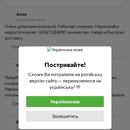
Алла
30.10.2024 в 16:21
Очень довольна косилкой. Работает отлично. Нареканий и
недостатков нет. БЛАГОДАРЮ за качество товара и быструю
доставку .
Ответить
Постривайте!
Юрій
02.07.2024 в 11:48
Схоже Ви потрапили на російську
Придбав генератор ,MXR3500 ,працює добре. Підключаю
версію сайту — перемкнемося на
кондиціонер потужністю 750 ватт і освітлення 130 ват.
українську? 💛
Нарікань нема , працює тихо , стабільно. Задоволений
покупкою. По споживанню палива поки що неготовий сказати.
Українською
Ответить
Залишитись
Володимир
28.06.2024 в 15:35