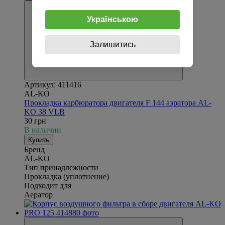
Українською
Залишитись
Артикул: 411416
AL-KO
Прокладка карбюратора двигателя F 144 аэратора AL-
KO 38 VLB
30 грн
В наличии
Купить
Бренд
AL-KO
Тип принадлежности
Прокладка (уплотнение)
Подходит для
Аератор