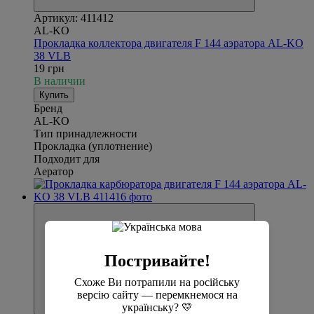
Артикул: 411412
AL-KO
Прокладка коллектора двигателя F 144 аэратора AL-KO
38 VLB
19 грн
В наличии
Купить
Бренд
AL-KO
Тип принадлежности
Прокладка (уплотнение)
Подходит для
Аератор
Постривайте!
Схоже Ви потрапили на російську
версію сайту — перемкнемося на
українську? 💛