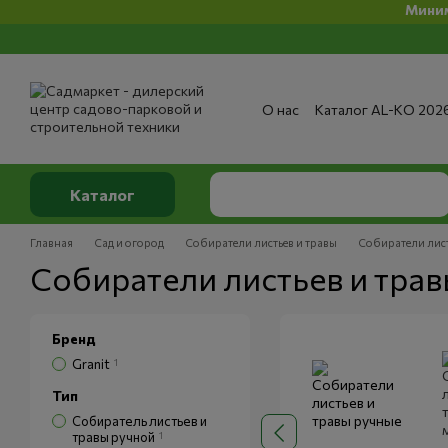
Минимальная
Перейти к основному контенту
О нас
Каталог AL-KO 202
Сервис и ремонт
Опла
Сертификаты
Отзывы о
Публичный договор
По
Каталог
Главная
Сад и огород
Собиратели листьев и травы
Собиратели лист
Собиратели листьев и тра
Бренд
Granit
1
Тип
Собиратель листьев и
травы ручной
1