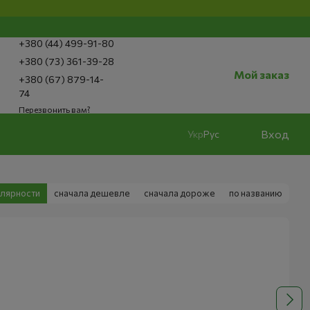
+380 (44) 499-91-80
+380 (73) 361-39-28
Мой заказ
+380 (67) 879-14-
74
Перезвонить вам?
Вход
Укр
Рус
улярности
сначала дешевле
сначала дороже
по названию