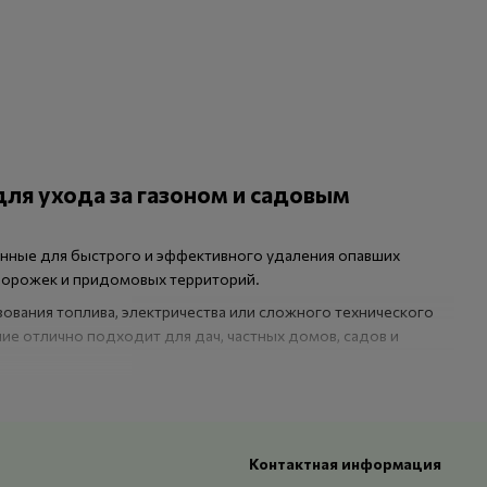
ля ухода за газоном и садовым
енные для быстрого и эффективного удаления опавших
, дорожек и придомовых территорий.
зования топлива, электричества или сложного технического
ие отлично подходит для дач, частных домов, садов и
остью. Они помогают быстро выполнять сезонную уборку
 уход за растениями и газонным покрытием.
Контактная информация