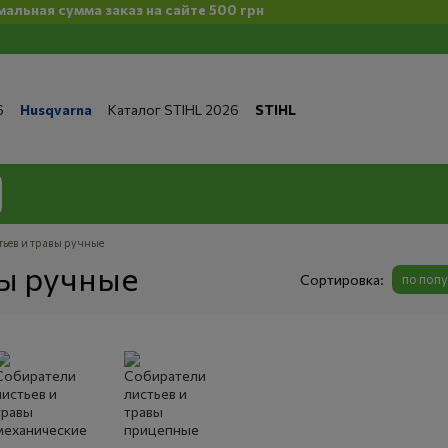
 сумма заказ на сайте 500 грн
6
Husqvarna
Каталог STIHL 2026
STIHL
та и доставка
Обмен и возврат
Контакты
 магазине
Бренды
Статьи
Статьи по ремонту
литика конфиденциальности
ьев и травы ручные
вы ручные
Сортировка:
по поп