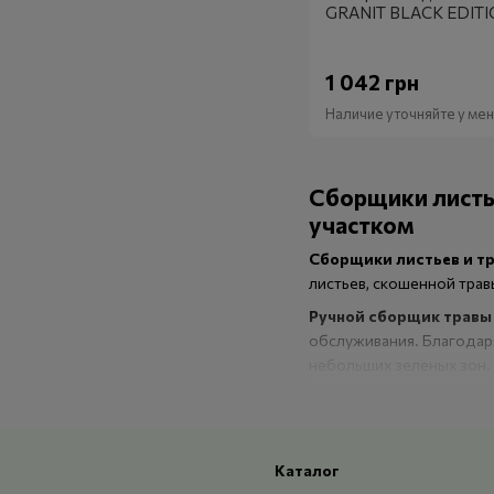
GRANIT BLACK EDITI
1 042 грн
Наличие уточняйте у м
Сборщики листье
участком
Сборщики листьев и т
листьев, скошенной трав
Ручной сборщик травы 
обслуживания. Благодаря
небольших зеленых зон.
Современные
ручные с
территории после стрижк
Особенности ру
Каталог