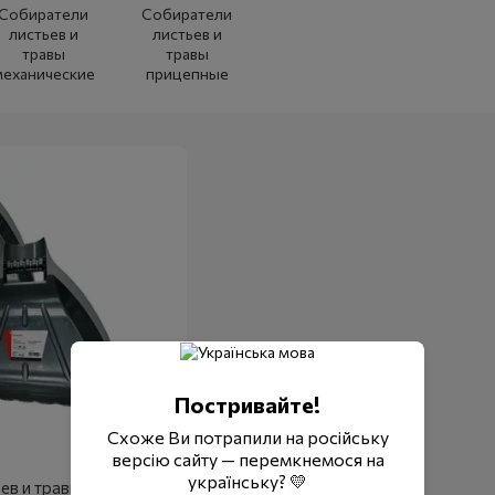
Собиратели
Собиратели
листьев и
листьев и
травы
травы
механические
прицепные
Постривайте!
Схоже Ви потрапили на російську
версію сайту — перемкнемося на
українську? 💛
ев и травы ручной