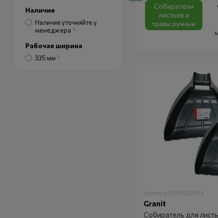
Собиратели
Наличие
листьев и
Наличие уточняйте у
травы ручные
менеджера
1
Рабочая ширина
335 мм
1
Артикул: 7540000054
Granit
Собиратель для листь