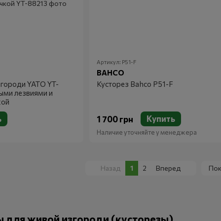
Артикул: P51-F
BAHCO
городи YATO YT-
Кусторез Bahco P51-F
ыми лезвиями и
кой
ь
Купить
1 700 грн
Наличие уточняйте у менеджера
Назад
1
2
Вперед
Пок
 для живой изгороди (кусторезы)