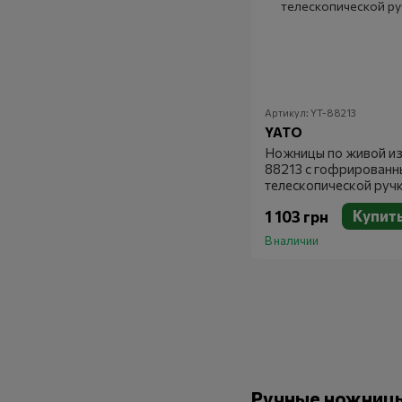
Артикул: YT-88213
YATO
Ножницы по живой из
88213 с гофрированн
телескопической руч
Купит
1 103 грн
В наличии
Ручные ножницы