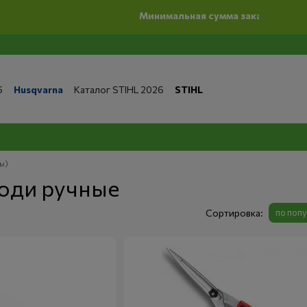
Минимальная сумма заказ на сайте 500 грн
6
Husqvarna
Каталог STIHL 2026
STIHL
та и доставка
Обмен и возврат
Контакты
 магазине
Бренды
Статьи
Статьи по ремонту
литика конфиденциальности
ы)
оди ручные
Сортировка:
по поп