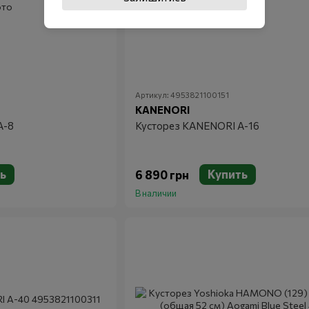
Артикул: 4953821100151
KANENORI
А-8
Кусторез KANENORI А-16
ь
Купить
6 890 грн
В наличии