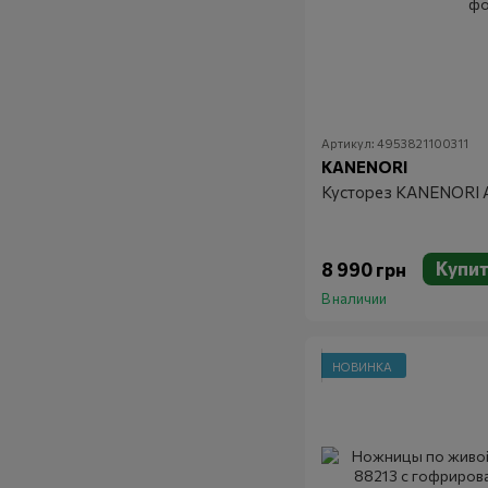
Артикул: 4953821100311
KANENORI
Кусторез KANENORI 
Купи
8 990 грн
В наличии
НОВИНКА