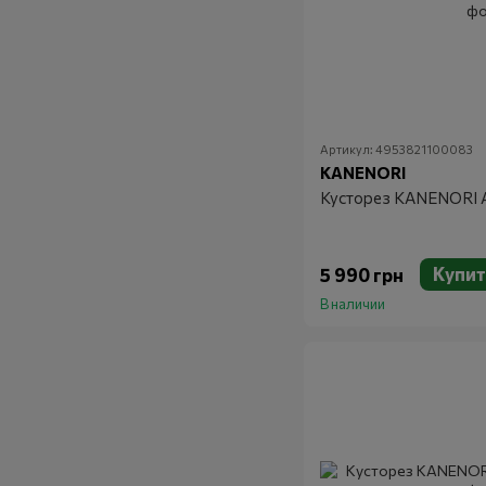
Артикул: 4953821100083
KANENORI
Кусторез KANENORI 
Купит
5 990 грн
В наличии