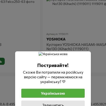
Артикул: 1119011
YOSHIOKA
3
Кусторез YOSHIOKA HASAMI-MA
No130 (Kihachi) (1119011)
ь
Купить
14 990 грн
Постривайте!
В наличии
Схоже Ви потрапили на російську
версію сайту — перемкнемося на
українську? 💛
Українською
Залишитись