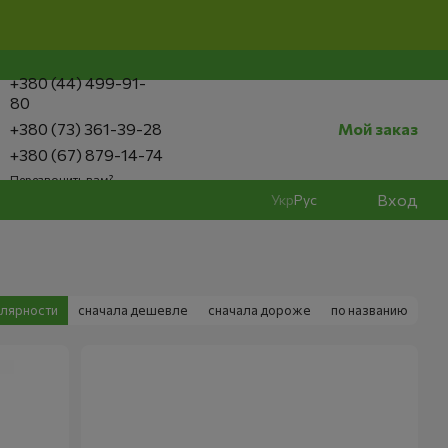
+380 (44) 499-91-
80
+380 (73) 361-39-28
Мой заказ
+380 (67) 879-14-74
Перезвонить вам?
Вход
Укр
Рус
улярности
сначала дешевле
сначала дороже
по названию