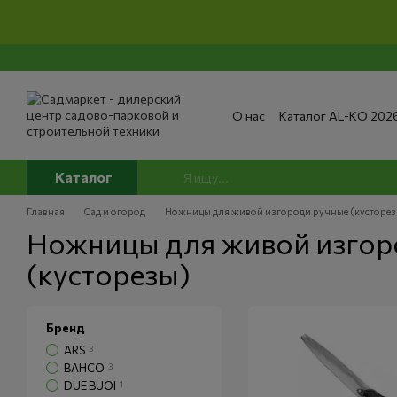
Перейти к основному контенту
О нас
Каталог AL-KO 202
Сервис и ремонт
Опла
Сертификаты
Отзывы о
Публичный договор
По
Каталог
Главная
Сад и огород
Ножницы для живой изгороди ручные (кусторез
Ножницы для живой изгор
(кусторезы)
Бренд
ARS
3
BAHCO
3
DUE BUOI
1