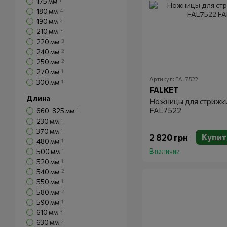
175 мм
1
180 мм
4
190 мм
2
210 мм
3
220 мм
3
240 мм
2
250 мм
2
270 мм
1
Артикул: FAL7522
300 мм
1
FALKET
Длина
Ножницы для стрижк
FAL7522
660-825 мм
1
230 мм
1
370 мм
1
Купит
2 820 грн
480 мм
1
В наличии
500 мм
1
520 мм
1
540 мм
2
550 мм
1
580 мм
2
590 мм
1
610 мм
3
630 мм
2