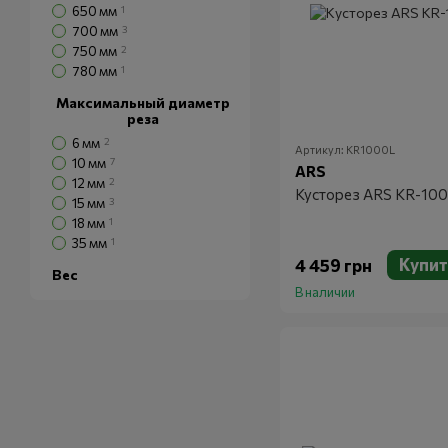
650 мм
1
700 мм
3
750 мм
2
780 мм
1
Максимальный диаметр
реза
6 мм
2
Артикул: KR1000L
10 мм
7
ARS
12 мм
2
Кусторез ARS KR-10
15 мм
3
18 мм
1
35 мм
1
Купит
4 459 грн
Вес
В наличии