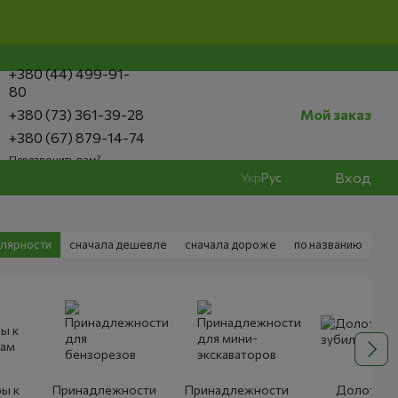
+380 (44) 499-91-
80
+380 (73) 361-39-28
Мой заказ
+380 (67) 879-14-74
Перезвонить вам?
Вход
Укр
Рус
улярности
сначала дешевле
сначала дороже
по названию
ы к
Принадлежности
Принадлежности
Долото,