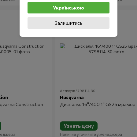
Українською
Залишитись
Артикул: 5798114-30
tion
Husqvarna
qvarna Construction
Диск алм. 16"/400 1" GS25 мрамор
Узнать цену
енеджера
Наличие уточняйте у менеджера