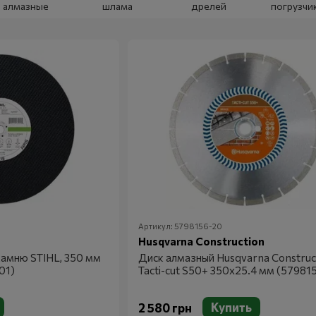
алмазные
шлама
дрелей
погрузчи
Артикул: 5798156-20
Husqvarna Construction
камню STIHL, 350 мм
Диск алмазный Husqvarna Construc
01)
Tacti-cut S50+ 350х25.4 мм (57981
Купить
2 580 грн