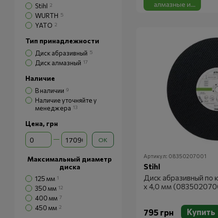
алмазные и
Stihl
2
абразивные
WURTH
5
YATO
2
Тип принадлежности
Диск абразивный
5
Диск алмазный
17
Наличие
В наличии
9
Наличие уточняйте у
менеджера
13
Цена, грн
От Цена, грн
До Цена, грн
OK
Артикул: 08350207001
Максимальный диаметр
Stihl
диска
Диск абразивный по 
125 мм
1
х 4,0 мм (083502070
350 мм
12
400 мм
7
450 мм
2
Купить
795 грн