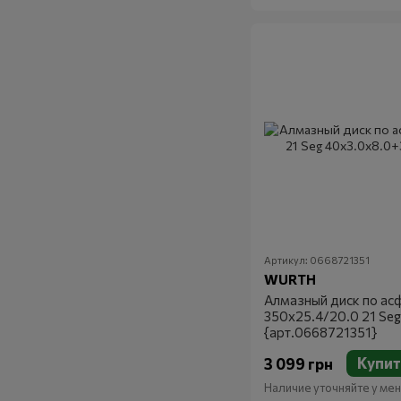
Артикул: 0668721351
WURTH
Алмазный диск по ас
350x25.4/20.0 21 Se
{арт.0668721351}
Купит
3 099 грн
Наличие уточняйте у м