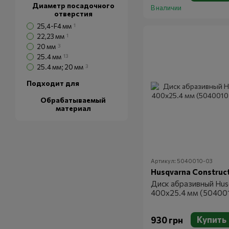
Диаметр посадочного
В наличии
отверстия
25,4-F4 мм
1
22,23 мм
1
20 мм
3
25.4 мм
13
25.4 мм; 20 мм
3
Подходит для
Обрабатываемый
материал
Артикул: 5040010-03
Husqvarna Construc
Диск абразивный Hus
400х25.4 мм (50400
Купить
930 грн