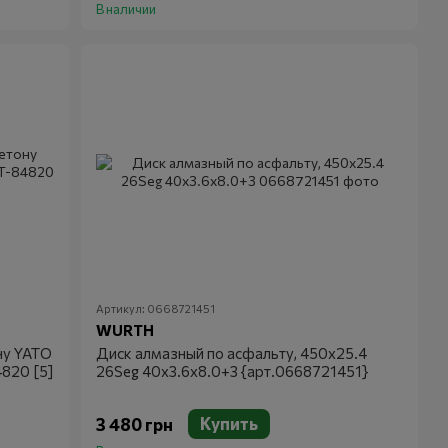
В наличии
Артикул: 0668721451
WURTH
ну YATO
Диск алмазный по асфальту, 450x25.4
4820 [5]
26Seg 40x3.6x8.0+3 {арт.0668721451}
Купить
3 480 грн