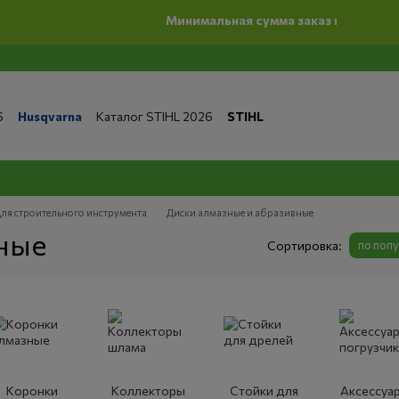
Минимальная сумма заказ на сайте 500 грн
6
Husqvarna
Каталог STIHL 2026
STIHL
та и доставка
Обмен и возврат
Контакты
 магазине
Бренды
Статьи
Статьи по ремонту
литика конфиденциальности
ля строительного инструмента
Диски алмазные и абразивные
ные
Сортировка:
по поп
Коронки
Коллекторы
Стойки для
Аксессуар