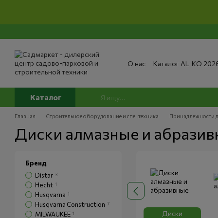
Перейти к основному контенту
О нас
Каталог AL-KO 202
Сервис и ремонт
Опла
Сертификаты
Отзывы о
Публичный договор
По
Каталог
Главная
Строительное оборудование и спецтехника
Принадлежности д
Диски алмазные и абразив
Бренд
Distar
3
Hecht
1
Husqvarna
1
Husqvarna Construction
7
Диски
MILWAUKEE
1