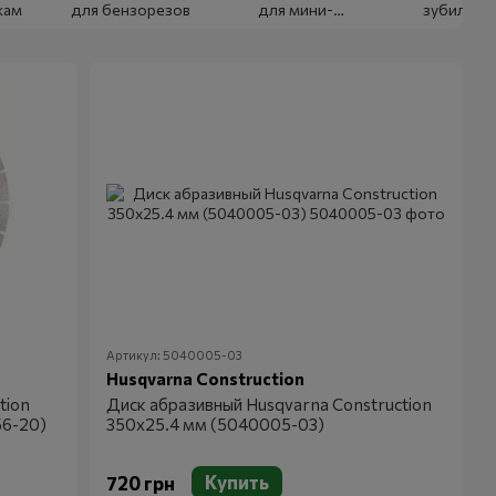
кам
для бензорезов
для мини-
зубило
экскаваторов
Артикул: 5040005-03
Husqvarna Construction
tion
Диск абразивный Husqvarna Construction
56-20)
350х25.4 мм (5040005-03)
Купить
720 грн