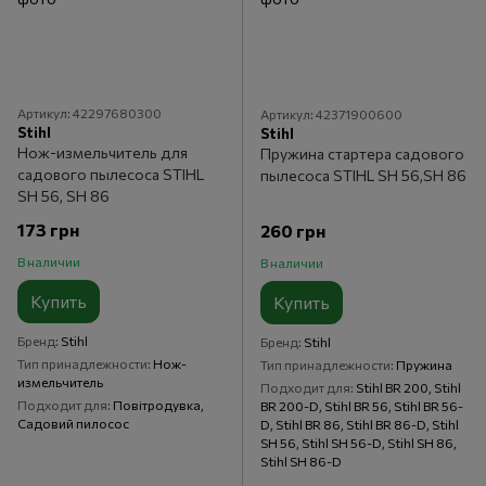
Артикул: 42297680300
Артикул: 42371900600
Stihl
Stihl
Нож-измельчитель для
Пружина стартера садового
садового пылесоса STIHL
пылесоса STIHL SH 56,SH 86
SH 56, SH 86
173 грн
260 грн
В наличии
В наличии
Купить
Купить
Бренд
Stihl
Бренд
Stihl
Тип принадлежности
Нож-
Тип принадлежности
Пружина
измельчитель
Подходит для
Stihl BR 200, Stihl
Подходит для
Повітродувка,
BR 200-D, Stihl BR 56, Stihl BR 56-
Садовий пилосос
D, Stihl BR 86, Stihl BR 86-D, Stihl
SH 56, Stihl SH 56-D, Stihl SH 86,
Stihl SH 86-D