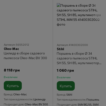
Артикул: 56552012
Артикул: 41400302000
Oleo-Mac
Stihl
Цилидр в сборе садового
Поршень в сборе Ø 34
пылесоса Oleo-Mac BV 300
садового пылесоса STIHL
SH 55, SH 85, мультимотора
STIHL MM 55
8 118 грн
1 060 грн
В наличии
В наличии
Купить
Купить
Бренд
Oleo-Mac
Бренд
Stihl
Тип принадлежности
Цилиндр
Тип принадлежности
Поршень
Подходит для
Oleo-Mac BV 300
Подходит для
Stihl BG 55, Stihl