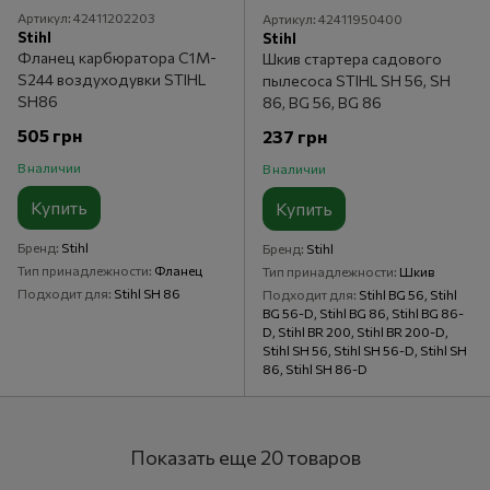
Артикул: 42411202203
Артикул: 42411950400
Stihl
Stihl
Фланец карбюратора C1M-
Шкив стартера садового
S244 воздуходувки STIHL
пылесоса STIHL SH 56, SH
SH86
86, BG 56, BG 86
505 грн
237 грн
В наличии
В наличии
Купить
Купить
Бренд
Stihl
Бренд
Stihl
Тип принадлежности
Фланец
Тип принадлежности
Шкив
Подходит для
Stihl SH 86
Подходит для
Stihl BG 56, Stihl
BG 56-D, Stihl BG 86, Stihl BG 86-
D, Stihl BR 200, Stihl BR 200-D,
Stihl SH 56, Stihl SH 56-D, Stihl SH
86, Stihl SH 86-D
Показать еще 20 товаров