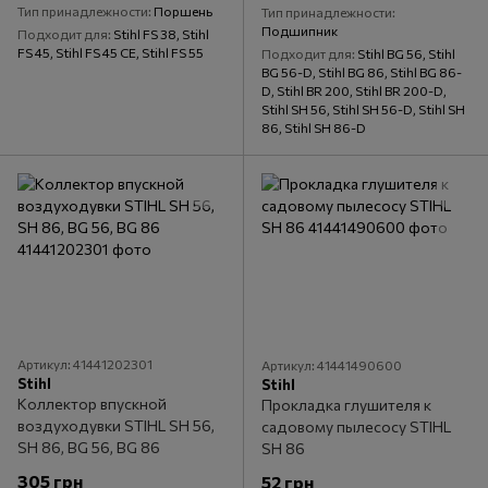
Тип принадлежности
Поршень
Тип принадлежности
Подшипник
Подходит для
Stihl FS 38, Stihl
FS 45, Stihl FS 45 CE, Stihl FS 55
Подходит для
Stihl BG 56, Stihl
BG 56-D, Stihl BG 86, Stihl BG 86-
D, Stihl BR 200, Stihl BR 200-D,
Stihl SH 56, Stihl SH 56-D, Stihl SH
86, Stihl SH 86-D
Артикул: 41441202301
Артикул: 41441490600
Stihl
Stihl
Коллектор впускной
Прокладка глушителя к
воздуходувки STIHL SH 56,
садовому пылесосу STIHL
SH 86, BG 56, BG 86
SH 86
305 грн
52 грн