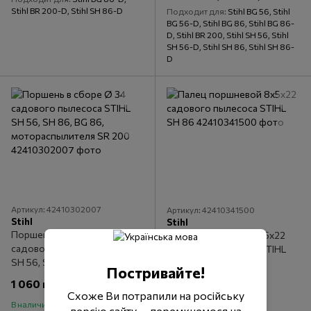
Stihl BR 200-D, Stihl SH 86-D
Подходит для
Stihl BG 56, Stihl
BG 56-D, Stihl BG 86, Stihl BG 86-
D, Stihl BR 200, Stihl SH 56, Stihl
SH 56-D, Stihl SH 86, Stihl SH 86-
D
Артикул: 42410302007
Артикул: 42410341500
Stihl
Stihl
Поршень в сборе Ø 34
Палец поршневой 8x5x22
садового пылесоса STIHL
садового пылесоса STIHL
SH 56, SH 86, BG 86,
SH 86
Постривайте!
мотораспылителя SR 200
1 060 грн
179 грн
Схоже Ви потрапили на російську
В наличии
В наличии
версію сайту — перемкнемося на