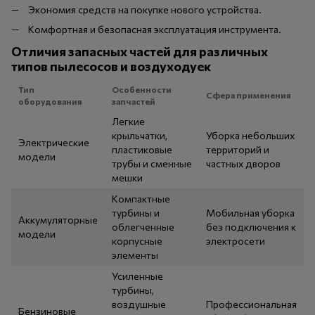
Экономия средств на покупке нового устройства.
Комфортная и безопасная эксплуатация инструмента.
Отличия запасных частей для различных
типов пылесосов и воздуходуек
Тип
Особенности
Сфера применения
оборудования
запчастей
Легкие
крыльчатки,
Уборка небольших
Электрические
пластиковые
территорий и
модели
трубы и сменные
частных дворов
мешки
Компактные
турбины и
Мобильная уборка
Аккумуляторные
облегченные
без подключения к
модели
корпусные
электросети
элементы
Усиленные
турбины,
воздушные
Профессиональная
Бензиновые