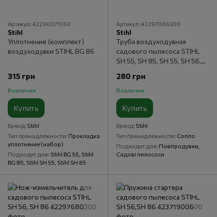
Артикул: 42290071050
Артикул: 42297086300
Stihl
Stihl
Уплотнение (комплект)
Труба воздуходувная
воздуходувки STIHL BG 86
садового пылесоса STIHL
SH 55, SH 85, SH 55, SH 56,
SH 56 C, SH 86, SH 86 C
315 грн
280 грн
В наличии
В наличии
Купить
Купить
Бренд
Stihl
Бренд
Stihl
Тип принадлежности
Прокладка
Тип принадлежности
Сопло
уплотнение (набор)
Подходит для
Повітродувки,
Подходит для
Stihl BG 55, Stihl
Садові пилососи
BG 85, Stihl SH 55, Stihl SH 85