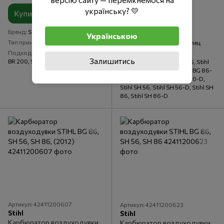
українську? 💛
Купить
Купить
Бренд
Stihl
Бренд
Stihl
Українською
Тип принадлежности
Поршень
Тип принадлежности
Палец
поршневой
Подходит для
Stihl BG 86, Stihl
Залишитись
BR 200, Stihl SH 86, Stihl SH 86-D
Подходит для
Stihl BG 56, Stihl
BG 56-D, Stihl BG 86, Stihl BG 86-
D, Stihl BR 200, Stihl BR 200-D,
Stihl SH 56, Stihl SH 56-D, Stihl SH
86, Stihl SH 86-D
Артикул: 42411200607
Артикул: 42411200623
Stihl
Stihl
Карбюратор воздуходувки
Карбюратор воздуходувки