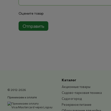
Страна производства
Китай
Комплектация
Аккумулятор
Оцените товар
Размеры (ДxШxВ)
113 x 70 x 85 
Отправить
Полярность
Правая (+ спр
Совместимые модели техники
Honda GXV50, GXV57, GXV120, GXV140, GXV160, GXV340 (
Yamaha Jog, Aerox, Neo’s (скутеры)
Piaggio Zip, Vespa LX 50
SYM Orbit 50, Symphony
Kymco Agility, Like 50
Каталог
Motoland Alpha, Delta
Акционные товары
© 2012-2026
Stiga, Husqvarna (отдельные модели газонокосилок)
Садово-парковая техника
Принимаем к оплате
Сад и огород
OEM аналоги
Резервное питание
Yuasa YTX4L-BS
Оборудование для мойки,