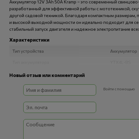
Аккумулятор 12V 3Ah 50A Kramp – это современный свинцово-
разработанный для эффективной работы с мототехникой, ску
другой садовой техникой. Благодаря компактным размерам, 
и высокой выходной мощности он идеально подходит для се
стабильный запуск двигателя и надежное электропитание все
Характеристики
Тип устройства
Аккумулятор
Тип аккумулятора
YTX4L-BS
Ёмкость
3 Ач
Новый отзыв или комментарий
Напряжение
12 В
Войти с помощью
Выходная мощность
50 А
Тип
Свинцово-ки
Материал корпуса
Пластик
Вес
1,3 кг