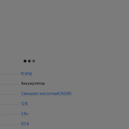
Kramp
Аккумулятор
Свинцово-кислотный (AGM)
12 В
3 Ач
50 А