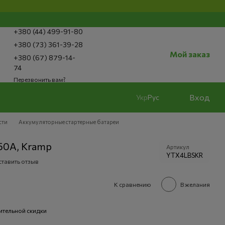
+380 (44) 499-91-80
+380 (73) 361-39-28
Мой заказ
+380 (67) 879-14-
74
Перезвонить вам?
Вход
Укр
Рус
сти
Аккумуляторные стартерные батареи
50A, Kramp
Артикул
YTX4LBSKR
тавить отзыв
е
К сравнению
В желания
ительной скидки