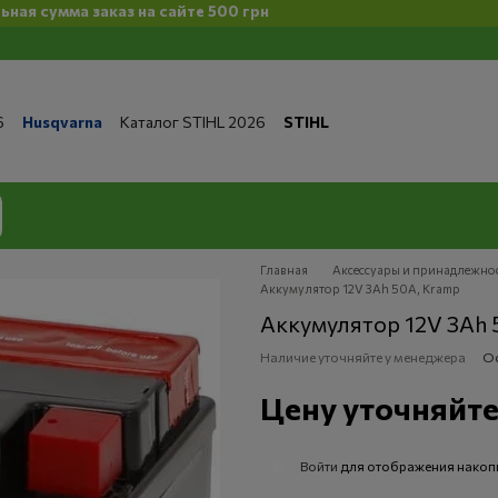
а заказ на сайте 500 грн
6
Husqvarna
Каталог STIHL 2026
STIHL
та и доставка
Обмен и возврат
Контакты
 магазине
Бренды
Статьи
Статьи по ремонту
литика конфиденциальности
Главная
Аксессуары и принадлежно
Аккумулятор 12V 3Ah 50A, Kramp
Аккумулятор 12V 3Ah 
Наличие уточняйте у менеджера
Ос
Цену уточняйт
Войти
для отображения накоп
%