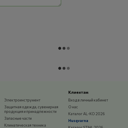
мм
ава)
газонокосилки)
Клиентам
Электроинструмент
Вход в личный кабинет
Защитная одежда, сувенирная
О нас
продукция и принадлежности
Каталог AL-KO 2026
Запасные части
Husqvarna
Климатическая техника
Каталог STIHL 2026