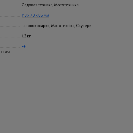
Садовая техника, Мототехника
113 x 70 x 85 мм
Газонокосарки, Мототехніка, Скутери
1.3 кг
-+
нтия