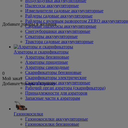
Воздуходувки аккумуляторные
Пылесосы аккумуляторные
Измельчители садовые аккумуляторные
Райдеры садовые аккумуляторные
Райдеры с нулевым разворотом ZERO аккумулятор
Добавьте товары в желания
Садовые пылесосы аккумуляторные
Снегоуборщики аккумуляторные
Секаторы аккумуляторные
Трактора садовые аккумуляторные
Аэраторы и скарификаторы
Аэраторы бензиновые
Аэраторы прицепные
Аэраторы самоходные
Скарификаторы бензиновые
0
Скарификаторы электрические
Мой заказ
Скарификаторы аккумуляторные
Добавьте товары в корзину
Рабочий орган аэратора (скарификатора)
Принадлежности для аэраторов
Запасные части к аэраторам
Газонокосилки
Газонокосилки аккумуляторные
Газонокосилки бензиновые