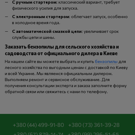
С ручным стартером
: классический вариант, требует
физического усилия для запуска.
С электронным стартером
: облегчает запуск, особенно
в холодное время года.
С автоматической смазкой цепи
: увеличивает срок
службы цепи и шины.
Заказать бензопилы для сельского хозяйства и
садоводства от официального дилера в Киеве
На нашем сайте вы можете выбрать и купить
бензопилы
для
лесного хозяйства по выгодным ценам с доставкой по Киеву
и всей Украине. Мы являемся официальным дилером.
Выполняем ремонт и сервисное обслуживание. Для
получения консультации эксперта и заказа заполните форму
обратной связи или свяжитесь с нами по телефону.
+380 (44) 499-91-80
+380 (73) 361-39-28
+380 (67) 879-14-74
+380 (99) 296-51-65