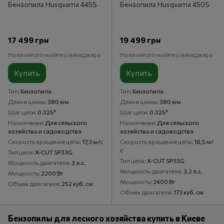
Бензопила Husqvarna 445S
Бензопила Husqvarna 450S
17 499 грн
19 499 грн
Наличие уточняйте у менеджера
Наличие уточняйте у менеджера
Купить
Купить
Тип
Бензопила
Тип
Бензопила
Длина шины
380 мм
Длина шины
380 мм
Шаг цепи
0.325"
Шаг цепи
0.325"
Назначение
Для сельского
Назначение
Для сельского
хозяйства и садоводства
хозяйства и садоводства
Скорость вращения цепи
17,3 м/с
Скорость вращения цепи
18,5 м/
с
Тип цепи
X-CUT SP33G
Тип цепи
X-CUT SP33G
Мощность двигателя
3 л.с.
Мощность двигателя
3.2 л.с.
Мощность
2200 Вт
Мощность
2400 Вт
Объем двигателя
252 куб. см
Объем двигателя
173 куб. см
Бензопилы для лесного хозяйства купить в Киеве