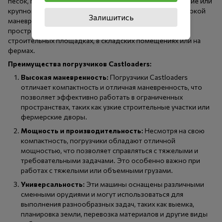
песок, гравий, строительные материалы и другие сыпучие или
крупногабаритные грузы. Такие машины обладают высокой
Залишитись
маневренностью и могут работать в ограниченных
пространствах, что делает их удобными для работы на
строительных площадках, в складских помещениях или на
фермах.
Преимущества погрузчиков Castloaders:
Высокая маневренность:
Погрузчики Castloaders
отличает компактность и отличная маневренность, что
позволяет эффективно работать в ограниченных
пространствах, таких как узкие строительные участки или
фермерские дворы.
Мощность и производительность:
Несмотря на свою
компактность, погрузчики обладают отличной
мощностью, что позволяет справляться с тяжелыми и
требовательными задачами. Это особенно важно при
работах с тяжелыми или объемными грузами.
Универсальность:
Эти машины оснащены различными
сменными орудиями и могут использоваться для
выполнения разнообразных задач, таких как выемка,
планировка земли, перевозка материалов и другие виды