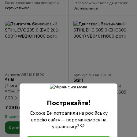
Расположение вала двигателя
Расположение вала двигателя
Вертикальное
Вертикальное
Артикул: WB210111800
Артикул: VB040111800
Stihl
Stihl
Двигатель бензиновый
Двигатель бензиновый
STIHL EVC 205.0 (EVC 205-
STIHL EHC 605.0 (EHC605-
0001)
0004)
Постривайте!
7 230 грн
6 330 грн
Схоже Ви потрапили на російську
В наличии
В наличии
версію сайту — перемкнемося на
українську? 💛
Купить
Купить