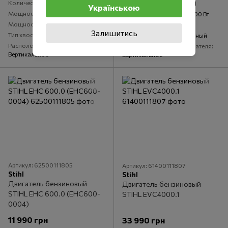
Количество цилиндров
1
Количество цилиндров
1
Українською
Мощность двигателя
2100 Вт
Мощность двигателя
4400 Вт
Мощность
2.9 л.с.
Мощность
6 л. с.
Залишитись
Тип хвостовика
Шпоночный
Тип хвостовика
Шпоночный
Расположение вала двигателя
Расположение вала двигателя
Вертикальное
Вертикальное
Артикул: 62500111805
Артикул: 61400111807
Stihl
Stihl
Двигатель бензиновый
Двигатель бензиновый
STIHL EHC 600.0 (EHC600-
STIHL EVC4000.1
0004)
11 990 грн
33 990 грн