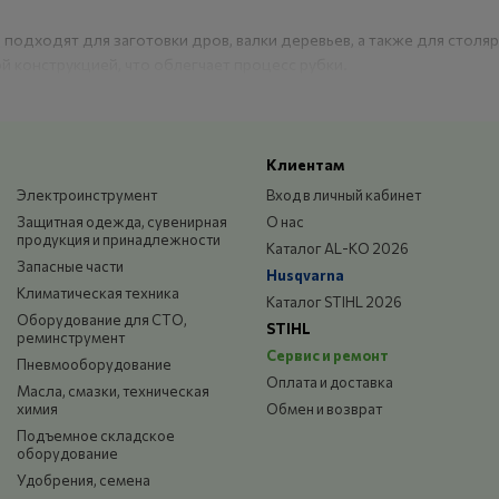
подходят для заготовки дров, валки деревьев, а также для стол
 конструкцией, что облегчает процесс рубки.
Клиентам
Электроинструмент
Вход в личный кабинет
Защитная одежда, сувенирная
О нас
продукция и принадлежности
Каталог AL-KO 2026
Запасные части
Husqvarna
Климатическая техника
Каталог STIHL 2026
Оборудование для СТО,
STIHL
реминструмент
Сервис и ремонт
Пневмооборудование
Оплата и доставка
Масла, смазки, техническая
химия
Обмен и возврат
Подъемное складское
оборудование
Удобрения, семена