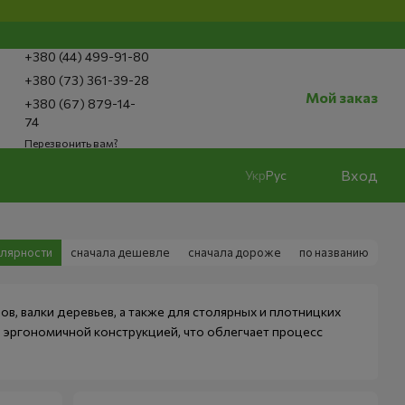
+380 (44) 499-91-80
+380 (73) 361-39-28
Мой заказ
+380 (67) 879-14-
74
Перезвонить вам?
Вход
Укр
Рус
улярности
сначала дешевле
сначала дороже
по названию
, валки деревьев, а также для столярных и плотницких
эргономичной конструкцией, что облегчает процесс