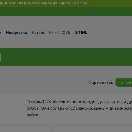
ьная сумма заказ на сайте 500 грн
6
Husqvarna
Каталог STIHL 2026
STIHL
та и доставка
Обмен и возврат
Контакты
 магазине
Бренды
Статьи
Статьи по ремонту
литика конфиденциальности
Сортировка:
по поп
Топоры FUX эффективно подходят для заготовки дров
работ. Они обладают сбалансированным дизайном и 
рубки.