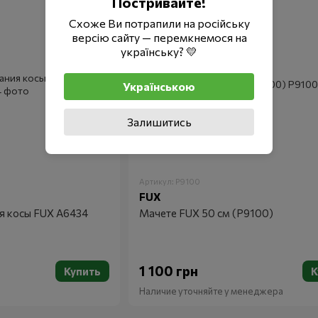
Постривайте!
Схоже Ви потрапили на російську
версію сайту — перемкнемося на
українську? 💛
Українською
Залишитись
Артикул: P9100
FUX
я косы FUX A6434
Мачете FUX 50 см (P9100)
1 100 грн
Купить
К
Наличие уточняйте у менеджера