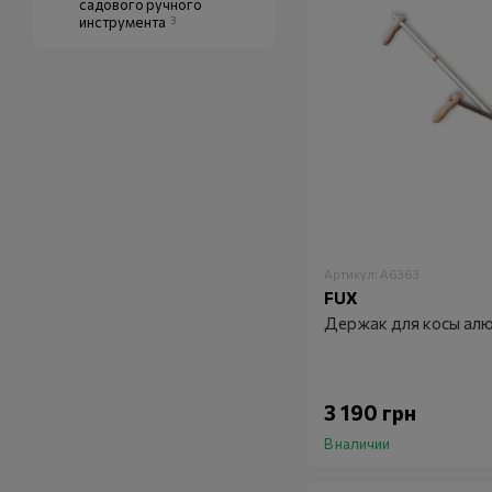
садового ручного
инструмента
3
Артикул: A6363
FUX
Держак для косы ал
3 190 грн
В наличии