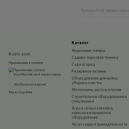
Топоры FUX эффективно 
дизайном и эргономичной
Каталог
Акционные товары
© 2012-2026
Садово-парковая техника
Принимаем к оплате
Сад и огород
Резервное питание
Оборудование для мойки,
уборки и очистки
Мобильная версия
Мотопомпы, насосы и полив
Мы в соцсетях
Строительное оборудование и
спецтехника
Агро и сельхозтехника,
навесное и прицепное
оборудование
Аксессуары и принадлежности