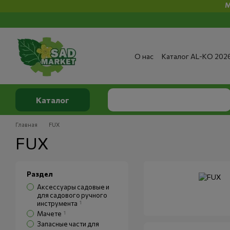
Минимал
Перейти к основному контенту
О нас
Каталог AL-KO 202
Сервис и ремонт
Опла
Сертификаты
Отзывы о
Публичный договор
По
Каталог
Главная
FUX
FUX
Раздел
Аксессуары садовые и
для садового ручного
инструмента
1
Мачете
1
Запасные части для