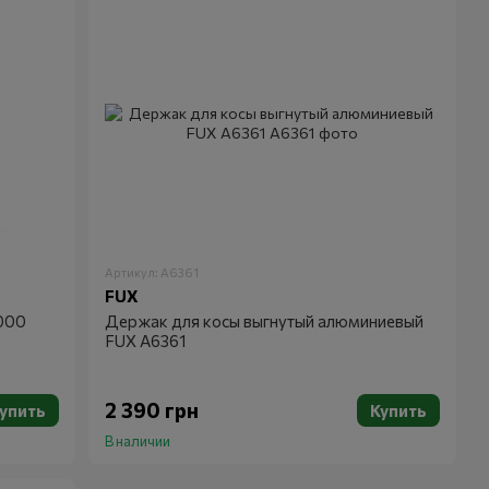
Артикул: A6361
FUX
000
Держак для косы выгнутый алюминиевый
FUX A6361
2 390 грн
упить
Купить
В наличии