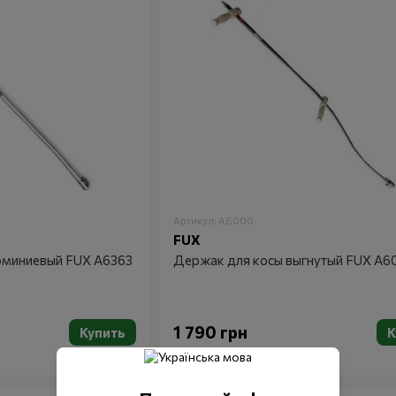
Артикул: A6000
FUX
юминиевый FUX A6363
Держак для косы выгнутый FUX A6
1 790 грн
Купить
К
В наличии