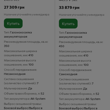
27 309 грн
33 879 грн
Наличие уточняйте у менеджера
Наличие уточняйте у менеджера
Купить
Купить
Тип
Газонокосилка
Тип
Газонокосилка
аккумуляторная
аккумуляторная
Рекомендуемая площадь, кв.м
Рекомендуемая площадь, кв.м
350
450
Максимальная ширина
Максимальная ширина
скашивания, мм
410
скашивания, мм
410
Максимальная высота
Максимальная высота
скашивания, мм
100
скашивания, мм
100
Способ передвижения
Способ передвижения
Несамоходная
Самоходная
Система скашивания
Система скашивания
(количество ступеней)
7
(количество ступеней)
7
Мульчирование
Да
Мульчирование
Да
Объем травосборника, л
52
Объем травосборника, л
52
Тип аккумулятора
AK-System
Тип аккумулятора
AK-System
Выброс скошенной травы
Выброс скошенной травы
Боковой выброс/Выброс в
Боковой выброс/Выброс в