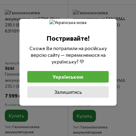
Постривайте!
Схоже Ви потрапили на російську
версію сайту — перемкнемося на
українську? 💛
Артикул: 63110111425
Артикул: WA400111420
Stihl
Stihl
Газонокосилка
Газонокосилка
Українською
аккумуляторная STIHL RMA
аккумуляторная Stihl RMA
235.1 (63110111425)
443.3 V (WA400111420)
Залишитись
7 599 грн
26 499 грн
В наличии
В наличии
Купить
Купить
Тип
Газонокосилка
Тип
Газонокосилка
аккумуляторная
аккумуляторная