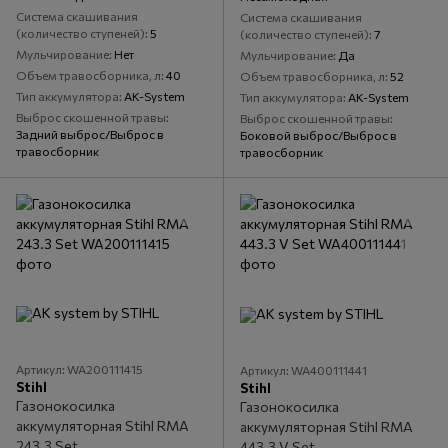
Система скашивания
Система скашивания
(количество ступеней)
5
(количество ступеней)
7
Мульчирование
Нет
Мульчирование
Да
Объем травосборника, л
40
Объем травосборника, л
52
Тип аккумулятора
AK-System
Тип аккумулятора
AK-System
Выброс скошенной травы
Выброс скошенной травы
Задний выброс/Выброс в
Боковой выброс/Выброс в
травосборник
травосборник
Артикул: WA200111415
Артикул: WA400111441
Stihl
Stihl
Газонокосилка
Газонокосилка
аккумуляторная Stihl RMA
аккумуляторная Stihl RMA
243.3 Set
443.3 V Set