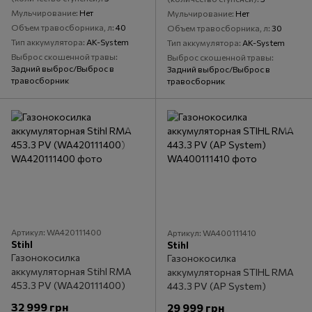
Мульчирование
Нет
Мульчирование
Нет
Объем травосборника, л
40
Объем травосборника, л
30
Тип аккумулятора
AK-System
Тип аккумулятора
AK-System
Выброс скошенной травы
Выброс скошенной травы
Задний выброс/Выброс в
Задний выброс/Выброс в
травосборник
травосборник
Артикул: WA420111400
Артикул: WA400111410
Stihl
Stihl
Газонокосилка
Газонокосилка
аккумуляторная Stihl RMA
аккумуляторная STIHL RMA
453.3 PV (WA420111400)
443.3 PV (AP System)
32 999 грн
29 999 грн