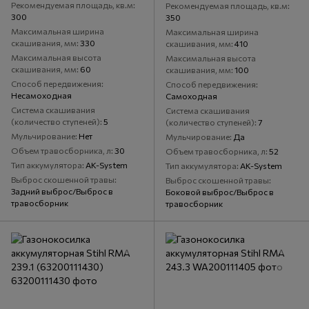
Рекомендуемая площадь, кв.м
Рекомендуемая площадь, кв.м
300
350
Максимальная ширина
Максимальная ширина
скашивания, мм
330
скашивания, мм
410
Максимальная высота
Максимальная высота
скашивания, мм
60
скашивания, мм
100
Способ передвижения
Способ передвижения
Несамоходная
Самоходная
Система скашивания
Система скашивания
(количество ступеней)
5
(количество ступеней)
7
Мульчирование
Нет
Мульчирование
Да
Объем травосборника, л
30
Объем травосборника, л
52
Тип аккумулятора
AK-System
Тип аккумулятора
AK-System
Выброс скошенной травы
Выброс скошенной травы
Задний выброс/Выброс в
Боковой выброс/Выброс в
травосборник
травосборник