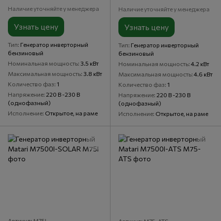
Наличие уточняйте у менеджера
Наличие уточняйте у менеджера
Узнать цену
Узнать цену
Тип
Генератор инверторный
Тип
Генератор инверторный
бензиновый
бензиновый
Номинальная мощность
3.5 кВт
Номинальная мощность
4.2 кВт
Максимальная мощность
3.8 кВт
Максимальная мощность
4.6 кВт
Количество фаз
1
Количество фаз
1
Напряжение
220 В -230 В
Напряжение
220 В -230 В
(однофазный)
(однофазный)
Исполнение
Открытое, на раме
Исполнение
Открытое, на раме
Артикул: M75I