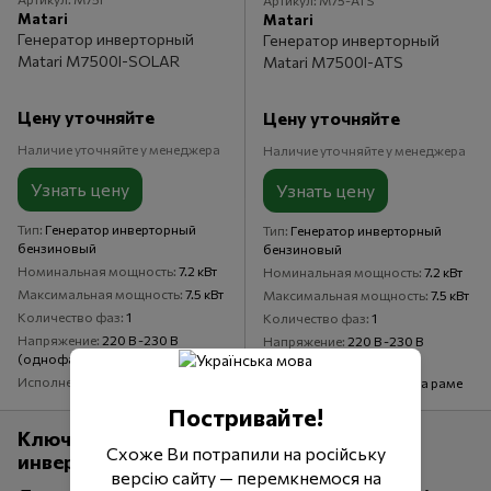
Артикул: M75-ATS
Matari
Matari
Генератор инверторный
Генератор инверторный
Matari M7500I-SOLAR
Matari M7500I-ATS
Цену уточняйте
Цену уточняйте
Наличие уточняйте у менеджера
Наличие уточняйте у менеджера
Узнать цену
Узнать цену
Тип
Генератор инверторный
Тип
Генератор инверторный
бензиновый
бензиновый
Номинальная мощность
7.2 кВт
Номинальная мощность
7.2 кВт
Максимальная мощность
7.5 кВт
Максимальная мощность
7.5 кВт
Количество фаз
1
Количество фаз
1
Напряжение
220 В -230 В
Напряжение
220 В -230 В
(однофазный)
(однофазный)
Исполнение
Открытое, на раме
Исполнение
Открытое, на раме
Постривайте!
Ключевые параметры при выборе
Схоже Ви потрапили на російську
инверторного генератора Matari
версію сайту — перемкнемося на