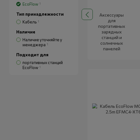
EcoFlow
1
Тип принадлежности
Аксессуары
для
Кабель
1
портативных
Наличие
зарядных
станций и
Наличие уточняйте у
солнечных
менеджера
1
панелей
Подходит для
портативных станций
EcoFlow
1