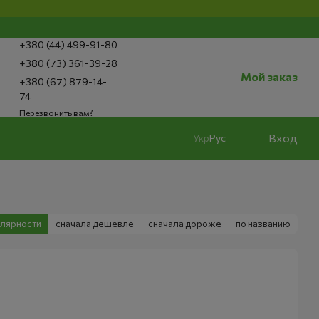
+380 (44) 499-91-80
+380 (73) 361-39-28
Мой заказ
+380 (67) 879-14-
74
Перезвонить вам?
Вход
Укр
Рус
улярности
сначала дешевле
сначала дороже
по названию