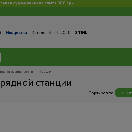
сумма заказ на сайте 500 грн
6
Husqvarna
Каталог STIHL 2026
STIHL
та и доставка
Обмен и возврат
Контакты
 магазине
Бренды
Статьи
Статьи по ремонту
литика конфиденциальности
энергонезависимости
Кабели
арядной станции
Сортировка:
по поп