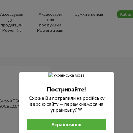
Аксессуары
Аксессуары
Сумки и кейсы
Кабел
для
для
продукции
продукции
Power Kit
PowerStream
Постривайте!
Схоже Ви потрапили на російську
версію сайту — перемкнемося на
українську? 💛
Українською