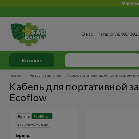
Минимальная 
Перейти к основному контенту
О нас
Каталог AL-KO 202
Сервис и ремонт
Опла
Сертификаты
Отзывы о
Публичный договор
По
Каталог
Главная
Резервное питание
Аксессуары и принадлежности к системам 
Кабель для портативной з
Ecoflow
Бренд:
EcoFlow
Очистить фильтр
Бренд