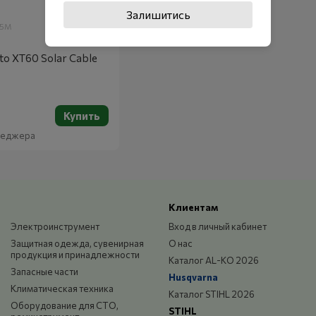
Залишитись
.5M
to XT60 Solar Cable
Купить
енеджера
Клиентам
Электроинструмент
Вход в личный кабинет
Защитная одежда, сувенирная
О нас
продукция и принадлежности
Каталог AL-KO 2026
Запасные части
Husqvarna
Климатическая техника
Каталог STIHL 2026
Оборудование для СТО,
STIHL