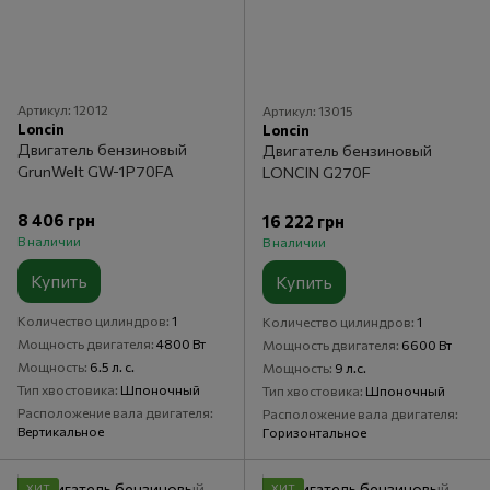
Артикул: 12012
Артикул: 13015
Loncin
Loncin
Двигатель бензиновый
Двигатель бензиновый
GrunWelt GW-1P70FA
LONCIN G270F
8 406 грн
16 222 грн
В наличии
В наличии
Купить
Купить
Количество цилиндров
1
Количество цилиндров
1
Мощность двигателя
4800 Вт
Мощность двигателя
6600 Вт
Мощность
6.5 л. с.
Мощность
9 л.с.
Тип хвостовика
Шпоночный
Тип хвостовика
Шпоночный
Расположение вала двигателя
Расположение вала двигателя
Вертикальное
Горизонтальное
ХИТ
ХИТ