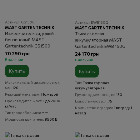
Артикул: GS1500
Артикул: EWB150G
MAST GARTENTECHNIK
MAST GARTENTECHNIK
Измельчитель садовый
Тачка садовая
бензиновый MAST
аккумуляторная MAST
Gartentechnik GS1500
Gartentechnik EWB 150G
70 290 грн
24 170 грн
В наличии
В наличии
Купить
Купить
Максимальный диаметр веток,
Тип
Тачка садовая
мм
120
аккумуляторная
Режущий механизм
Ножевой
Грузоподъемность, кг
150
Производительность
до 2000
Емкость кузова, л
75
кг/час
Количество передач
1 вперед/1
Тип травосборника
Нет
назад
Мощность двигателя
9560 Вт