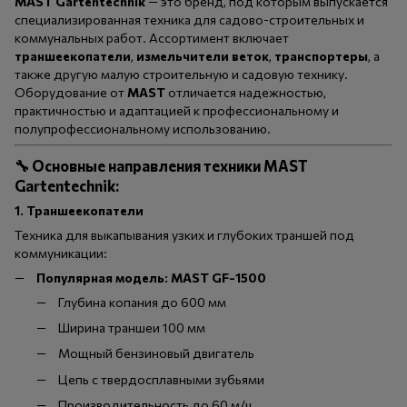
MAST Gartentechnik
— это бренд, под которым выпускается
специализированная техника для садово-строительных и
коммунальных работ. Ассортимент включает
траншеекопатели
,
измельчители веток
,
транспортеры
, а
также другую малую строительную и садовую технику.
Оборудование от
MAST
отличается надежностью,
практичностью и адаптацией к профессиональному и
полупрофессиональному использованию.
🔧 Основные направления техники
MAST
Gartentechnik
:
1.
Траншеекопатели
Техника для выкапывания узких и глубоких траншей под
коммуникации:
Популярная модель: MAST GF-1500
Глубина копания до 600 мм
Ширина траншеи 100 мм
Мощный бензиновый двигатель
Цепь с твердосплавными зубьями
Производительность до 60 м/ч