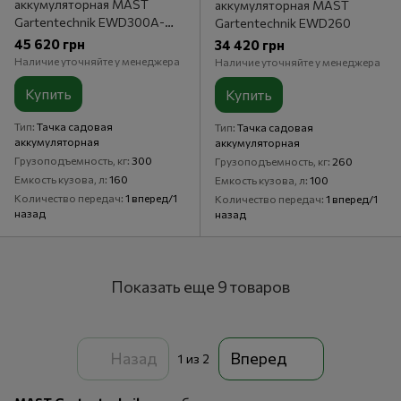
аккумуляторная MAST
аккумуляторная MAST
Gartentechnik EWD300A-
Gartentechnik EWD260
160
45 620 грн
34 420 грн
Наличие уточняйте у менеджера
Наличие уточняйте у менеджера
Купить
Купить
Тип
Тачка садовая
Тип
Тачка садовая
аккумуляторная
аккумуляторная
Грузоподъемность, кг
300
Грузоподъемность, кг
260
Емкость кузова, л
160
Емкость кузова, л
100
Количество передач
1 вперед/1
Количество передач
1 вперед/1
назад
назад
Показать еще 9 товаров
Назад
Вперед
1
из 2