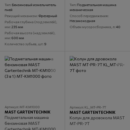
Тип
Бензиновый измельчитель
Тип
Подметальная машина
пней
механическая
Режущий механизм
Фрезерный
Способ передвижения
Несамоходная
Рабочая глубина (под землёй),
мм
235 мм
Объем мусоросборника, л
40
Рабочая высота (над землёй),
мм
600 мм
Количество зубьев, шт
9
Артикул: MT-KM1000
Артикул: KL_MT-PR-7T
MAST GARTENTECHNIK
MAST GARTENTECHNIK
Подметальная машина
Колун для дровокола MAST
бензиновая MAST
MT-PR-7T
Gartentechnik MT-KM1000