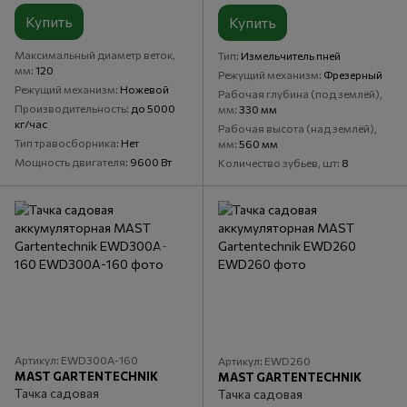
Купить
Купить
Максимальный диаметр веток,
Тип
Измельчитель пней
мм
120
Режущий механизм
Фрезерный
Режущий механизм
Ножевой
Рабочая глубина (под землёй),
Производительность
до 5000
мм
330 мм
кг/час
Рабочая высота (над землёй),
Тип травосборника
Нет
мм
560 мм
Мощность двигателя
9600 Вт
Количество зубьев, шт
8
Артикул: EWD300A-160
Артикул: EWD260
MAST GARTENTECHNIK
MAST GARTENTECHNIK
Тачка садовая
Тачка садовая