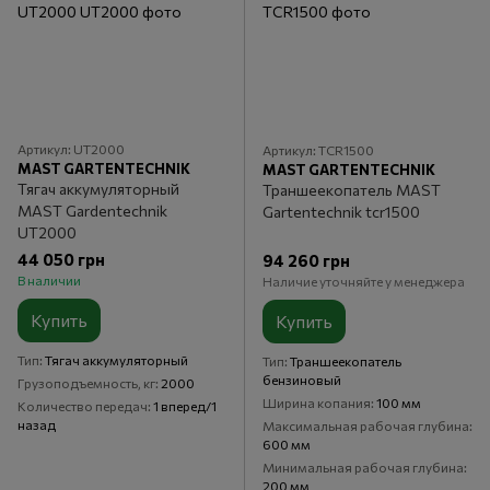
Артикул: UT2000
Артикул: TCR1500
MAST GARTENTECHNIK
MAST GARTENTECHNIK
Тягач аккумуляторный
Траншеекопатель MAST
MAST Gardentechnik
Gartentechnik tcr1500
UT2000
44 050 грн
94 260 грн
В наличии
Наличие уточняйте у менеджера
Купить
Купить
Тип
Тягач аккумуляторный
Тип
Траншеекопатель
бензиновый
Грузоподъемность, кг
2000
Ширина копания
100 мм
Количество передач
1 вперед/1
назад
Максимальная рабочая глубина
600 мм
Минимальная рабочая глубина
200 мм