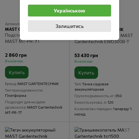
Українською
Артикул: PD_MT-PR-7T
Артикул: EWD300B-T
Залишитись
MAST GARTENTECHNIK
MAST GARTENTECHNIK
Подставка для дровокола
Тачка аккумуляторная MAST
MAST MT-PR-7T
Gardentechnik EWD300B-T
2 860 грн
53 430 грн
В наличии
В наличии
Купить
Купить
Бренд
MAST GARTENTECHNIK
Тип
Тачка садовая
аккумуляторная
Тип принадлежности
Платформа
Грузоподъемность, кг
350
Подходит для модели
Емкость кузова, л
120
дровокола
MAST Gartentechnik
Количество передач
1 вперед/ 1
MT-PR-7T
назад