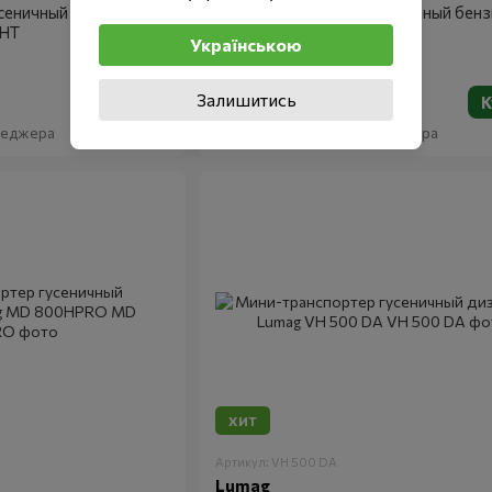
сеничный бензиновый
Мини-транспортер гусеничный бен
HT
Lumag MD 500HPROHT-S
Українською
Залишитись
228 690 грн
Купить
К
енеджера
Наличие уточняйте у менеджера
ХИТ
Артикул: VH 500 DA
Lumag