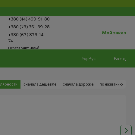
+380 (44) 499-91-80
+380 (73) 361-39-28
Мой заказ
+380 (67) 879-14-
74
Перезвонить вам?
Вход
Укр
Рус
улярности
сначала дешевле
сначала дороже
по названию