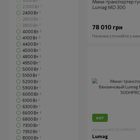
1000 Вт
Мини-транспортер гу
2 000 Вт
0
Lumag MD 300
2400 Вт
1
2800 Вт
0
3800 Вт
0
78 010 грн
4000 Вт
3
Наличие уточняйте у м
4100 Вт
5
4400 Вт
1
4500 Вт
1
4800 Вт
2
4950 Вт
1
5000 Вт
1
5100 Вт
1
5200 Вт
1
5900 Вт
1
6000 Вт
2
6100 Вт
1
6300 Вт
1
6600 Вт
4
ХИТ
6800 Вт
3
7300 Вт
1
Артикул: MD 500HPROHT
7350 Вт
1
Lumag
8000 Вт
1