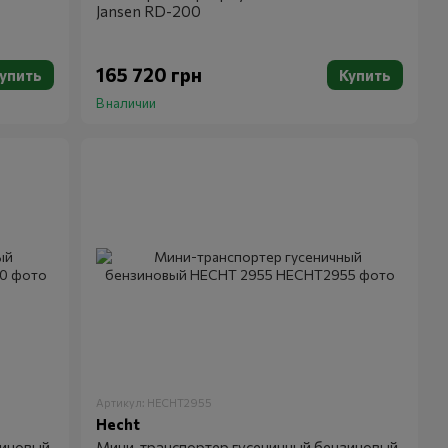
Jansen RD-200
165 720 грн
упить
Купить
В наличии
Артикул: HECHT2955
Hecht
зиновый
Мини-транспортер гусеничный бензиновый