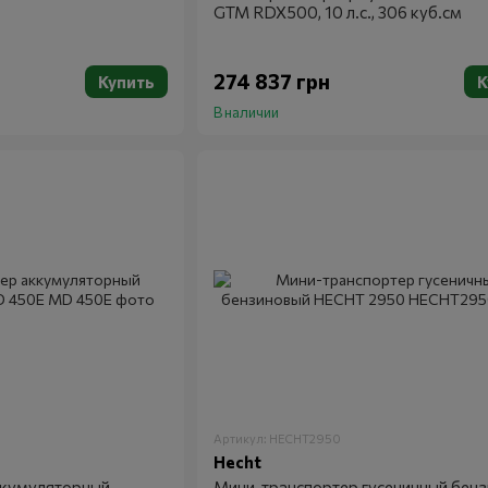
GTM RDX500, 10 л.с., 306 куб.см
274 837 грн
Купить
К
В наличии
Артикул: HECHT2950
Hecht
ккумуляторный
Мини-транспортер гусеничный бен