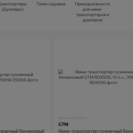
Транспортеры
Тачки садовые
Принадлежности
(Думперы)
для мини-
транспортеров и
думперов
Артикул: RDX500
GTM
сеничный бензиновый
Мини-транспортер гусеничный бен