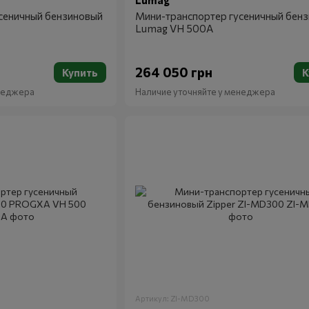
Lumag
сеничный бензиновый
Мини-транспортер гусеничный бен
Lumag VH 500A
264 050 грн
Купить
К
енеджера
Наличие уточняйте у менеджера
Артикул: ZI-MD300