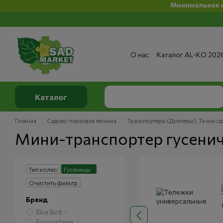
Минимальная сумма заказ на 
Перейти к основному контенту
О нас
Каталог AL-KO 202
Сервис и ремонт
Опла
Сертификаты
Отзывы о
Публичный договор
По
Каталог
Главная
Садово-парковая техника
Транспортеры (Думперы), Тачки са
Мини-транспортер гусени
Тип колес:
Гусеницы
Очистить фильтр
Бренд
Blue Bird
0
Eurosystems
0