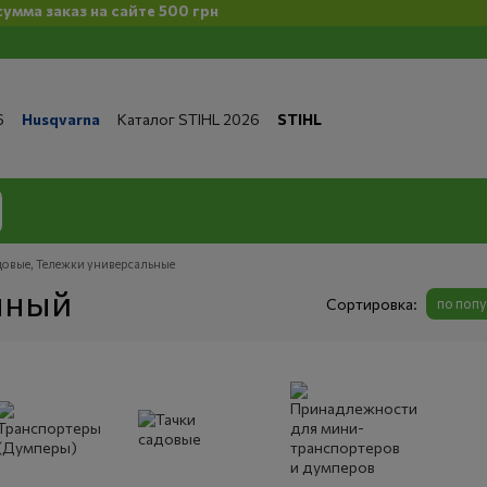
сайте 500 грн
6
Husqvarna
Каталог STIHL 2026
STIHL
та и доставка
Обмен и возврат
Контакты
 магазине
Бренды
Статьи
Статьи по ремонту
литика конфиденциальности
довые, Тележки универсальные
чный
Сортировка:
по поп