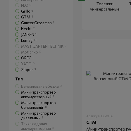
Тележки
FLO
0
универсальные
Grillo
6
GTM
4
Gunter Grossman
1
Hecht
2
JANSEN
1
Lumag
18
MAST GARTENTECHNIK
0
Motichko
0
OREC
1
YATO
0
Zipper
3
Тип
Бензиновая лебедка
0
Мини-транспортер
аккумуляторный
2
Мини-транспортер
бензиновый
31
Мини-транспортер
Артикул: D50HA
дизельный
3
GTM
Тачка садовая
аккумуляторная
0
Мини-транспортер гу