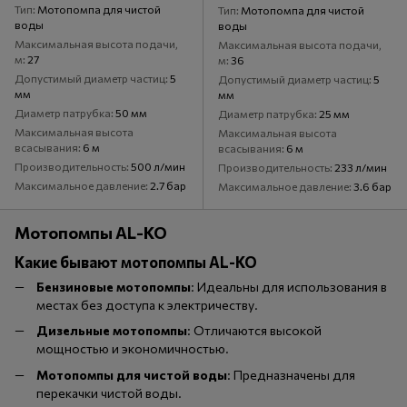
Тип
Мотопомпа для чистой
Тип
Мотопомпа для чистой
воды
воды
Максимальная высота подачи,
Максимальная высота подачи,
м
27
м
36
Допустимый диаметр частиц
5
Допустимый диаметр частиц
5
мм
мм
Диаметр патрубка
50 мм
Диаметр патрубка
25 мм
Максимальная высота
Максимальная высота
всасывания
6 м
всасывания
6 м
Производительность
500 л/мин
Производительность
233 л/мин
Максимальное давление
2.7 бар
Максимальное давление
3.6 бар
Мотопомпы AL-KO
Какие бывают мотопомпы AL-KO
Бензиновые мотопомпы
: Идеальны для использования в
местах без доступа к электричеству.
Дизельные мотопомпы
: Отличаются высокой
мощностью и экономичностью.
Мотопомпы для чистой воды
: Предназначены для
перекачки чистой воды.