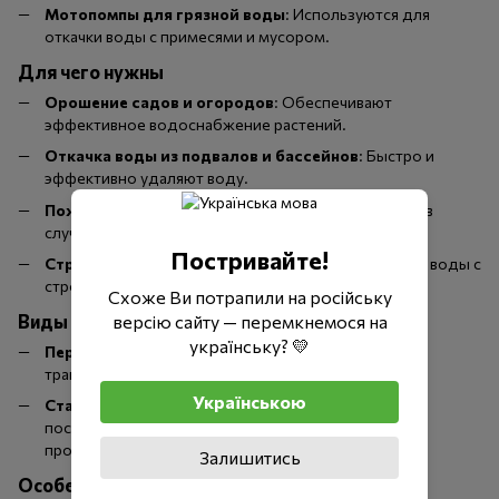
Мотопомпы для грязной воды
: Используются для
откачки воды с примесями и мусором.
Для чего нужны
Орошение садов и огородов
: Обеспечивают
эффективное водоснабжение растений.
Откачка воды из подвалов и бассейнов
: Быстро и
эффективно удаляют воду.
Пожаротушение
: Используются для подачи воды в
случае пожара.
Постривайте!
Строительные работы
: Применяются для откачки воды с
строительных площадок.
Схоже Ви потрапили на російську
Виды
версію сайту — перемкнемося на
українську? 💛
Переносные мотопомпы
: Легкие и удобные в
транспортировке.
Українською
Стационарные мотопомпы
: Устанавливаются на
постоянное место и обеспечивают высокую
производительность.
Залишитись
Особенности