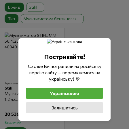
Бренд
Stihl
Тип
Мультисистема бензиновая
Постривайте!
Схоже Ви потрапили на російську
версію сайту — перемкнемося на
українську? 💛
Артикул: 46040115401
Stihl
Українською
Мультимотор STIHL ММ 56,
1.2 л.с., 27.2 куб. см
Залишитись
20 539 грн
В наличии