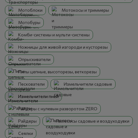
Мотоблоки
Мотокосы и триммеры
Мотобуры
Комби-системы и мульти-системы
Ножницы для живой изгороди и кусторезы
Опрыскиватели
Пилы цепные, высоторезы, веткорезы
Пескователи
Измельчители садовые
Измельчители пней
Райдеры с нулевым разворотом ZERO
Райдеры
Пылесосы садовые и воздуходувки
Сеялки