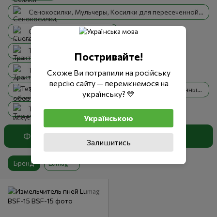
Сенокосилки, Мульчеры, Косилки для пересеченной местности
Снегоуборочные машины
Трактора косилки для высокой травы
Постривайте!
Трактора садовые
Схоже Ви потрапили на російську
версію сайту — перемкнемося на
Техника и оборудование для ухода за искусственным покрытием
українську? 💛
Техника для уборки пляжа
Українською
Фильтр
По популярности
1
Залишитись
Бренд
Lumag