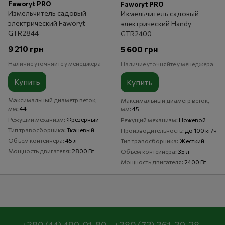
Faworyt PRO
Faworyt PRO
Измельчитель садовый
Измельчитель садовый
электрический Faworyt
электрический Handy
GTR2844
GTR2400
9 210 грн
5 600 грн
Наличие уточняйте у менеджера
Наличие уточняйте у менеджера
Купить
Купить
Максимальный диаметр веток,
Максимальный диаметр веток,
мм
44
мм
45
Режущий механизм
Фрезерный
Режущий механизм
Ножевой
Тип травосборника
Тканевый
Производительность
до 100 кг/ч
Объем контейнера
45 л
Тип травосборника
Жесткий
Мощность двигателя
2800 Вт
Объем контейнера
35 л
Мощность двигателя
2400 Вт