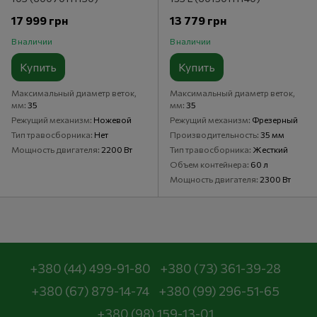
17 999 грн
13 779 грн
В наличии
В наличии
Купить
Купить
Максимальный диаметр веток,
Максимальный диаметр веток,
мм
35
мм
35
Режущий механизм
Ножевой
Режущий механизм
Фрезерный
Тип травосборника
Нет
Производительность
35 мм
Мощность двигателя
2200 Вт
Тип травосборника
Жесткий
Объем контейнера
60 л
Мощность двигателя
2300 Вт
+380 (44) 499-91-80
+380 (73) 361-39-28
+380 (67) 879-14-74
+380 (99) 296-51-65
+380 (98) 159-13-01