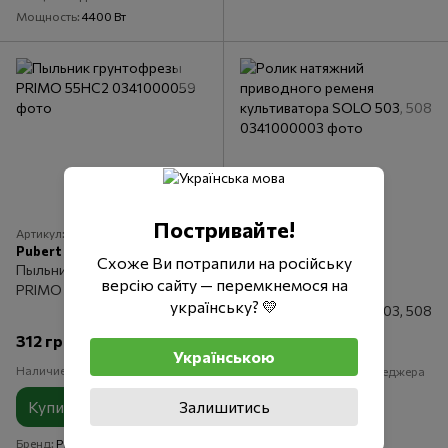
Мощность
4400 Вт
Постривайте!
Артикул: 0341000059
Артикул: 0341000003
Pubert
Pubert
Схоже Ви потрапили на російську
Пыльник грунтофрезы
Ролик натяжний
версію сайту — перемкнемося на
PRIMO 55HC2
приводного ременя
українську? 💛
культиватора SOLO 503, 508
312 грн
688 грн
Українською
Наличие уточняйте у менеджера
Наличие уточняйте у менеджера
Залишитись
Купить
Купить
Бренд
Pubert
Бренд
Pubert