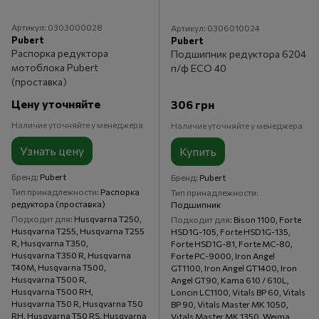
Артикул: 0303000028
Артикул: 0306010024
Pubert
Pubert
Распорка редуктора
Подшипник редуктора 6204
мотоблока Pubert
п/ф ECO 40
(проставкa)
Цену уточняйте
306 грн
Наличие уточняйте у менеджера
Наличие уточняйте у менеджера
Узнать цену
Купить
Бренд
Pubert
Бренд
Pubert
Тип принадлежности
Распорка
Тип принадлежности
редуктора (проставка)
Подшипник
Подходит для
Husqvarna T250,
Подходит для
Bison 1100, Forte
Husqvarna T255, Husqvarna T255
HSD1G-105, Forte HSD1G-135,
R, Husqvarna T350,
Forte HSD1G-81, Forte MC-80,
Husqvarna T350 R, Husqvarna
Forte PC-9000, Iron Angel
T40M, Husqvarna T500,
GT1100, Iron Angel GT1400, Iron
Husqvarna T500 R,
Angel GT90, Kama 610 / 610L,
Husqvarna T500 RH,
Loncin LC1100, Vitals BP 60, Vitals
Husqvarna T50 R, Husqvarna T50
BP 90, Vitals Master MK 1050,
RH, Husqvarna T50 RS, Husqvarna
Vitals Master MK 1350, Weima