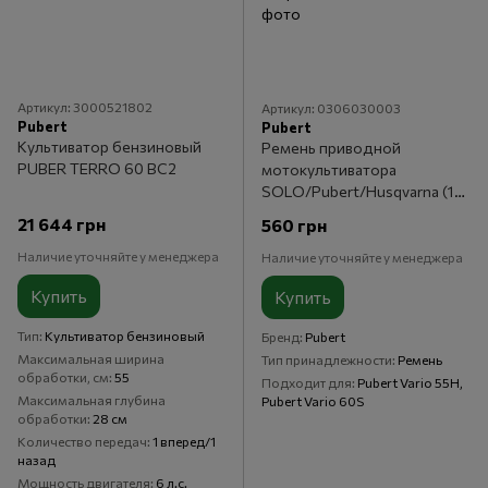
Артикул: 3000521802
Артикул: 0306030003
Pubert
Pubert
Культиватор бензиновый
Ремень приводной
PUBER TERRO 60 BC2
мотокультиватора
SOLO/Pubert/Husqvarna (1
скорость)
21 644 грн
560 грн
Наличие уточняйте у менеджера
Наличие уточняйте у менеджера
Купить
Купить
Тип
Культиватор бензиновый
Бренд
Pubert
Максимальная ширина
Тип принадлежности
Ремень
обработки, см
55
Подходит для
Pubert Vario 55H,
Максимальная глубина
Pubert Vario 60S
обработки
28 см
Количество передач
1 вперед/1
назад
Мощность двигателя
6 л.с.