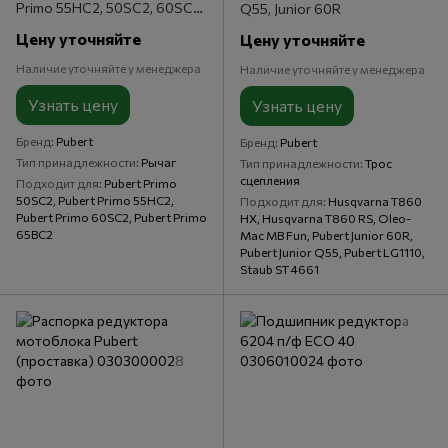
Primo 55HC2, 50SC2, 60SC2,
Q55, Junior 60R
65BC2
Цену уточняйте
Цену уточняйте
Наличие уточняйте у менеджера
Наличие уточняйте у менеджера
Узнать цену
Узнать цену
Бренд
Pubert
Бренд
Pubert
Тип принадлежности
Рычаг
Тип принадлежности
Трос
сцепления
Подходит для
Pubert Primo
50SC2, Pubert Primo 55HC2,
Подходит для
Husqvarna T860
Pubert Primo 60SC2, Pubert Primo
HX, Husqvarna T860 RS, Oleo-
65BC2
Mac MB Fun, Pubert Junior 60R,
Pubert Junior Q55, Pubert LG1110,
Staub ST 4661