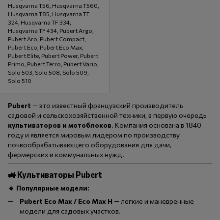
Husqvarna T56, Husqvarna T560,
Husqvarna T85, Husqvarna TF
324, Husqvarna TF 334,
Husqvarna TF 434, Pubert Argo,
Pubert Aro, Pubert Compact,
Pubert Eco, Pubert Eco Max,
Pubert Elite, Pubert Power, Pubert
Primo, Pubert Terro, Pubert Vario,
Solo 503, Solo 508, Solo 509,
Solo 510
Pubert
— это известный французский производитель
садовой и сельскохозяйственной техники, в первую очередь
культиваторов и мотоблоков
. Компания основана в 1840
году и является мировым лидером по производству
почвообрабатывающего оборудования для дачи,
фермерских и коммунальных нужд.
🚜 Культиваторы Pubert
🔹 Популярные модели:
Pubert Eco Max / Eco Max H
— легкие и маневренные
модели для садовых участков.