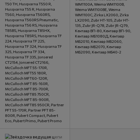
T50 TH, Husqvarna T550 R,
WM1100A, Weima WM1100B,
Husqvarna T55 R, Husqvarna
Weima WM1100BE, Weima
T560, Husqvarna T560RS,
WM1100C, Zirka LX2060, Zirka
Husqvarna T560RS Pneumatic,
LX2090, Zubr HT-105, Zubr HT-
Husqvarna T56 RS, Husqvarna
135, Zubr JR-Q78, Zubr JR-Q79,
T85BS, Husqvarna T85HX,
Кентавр ВП-80, Кентавр ВП-90,
Husqvarna T85RS, Husqvarna TF
Кентавр МБ1080Д, Кентавр
224, Husqvarna TF 225,
МБ2010, Кентавр МБ2060,
Husqvarna TF 324, Husqvarna TF
Кентавр МБ2070, Кентавр
325, Husqvarna TF 334,
МБ2090, Кентавр МБ40-2
Husqvarna TF 335, Jonsered
CT2154, Jonsered CT2166,
McCulloch MFT 55-170R,
McCulloch MFT55 180R,
McCulloch MFT60-120R,
McCulloch MFT 85-160R,
McCulloch MFT 85-700R,
McCulloch MFT85 750CR,
McCulloch MFT 85-900R,
McCulloch MFT85 950CR, Partner
PFT 55-170R, Partner PFT 85-
800R, Pubert Compact, Pubert
Eco, Pubert Primo, Pubert Promo