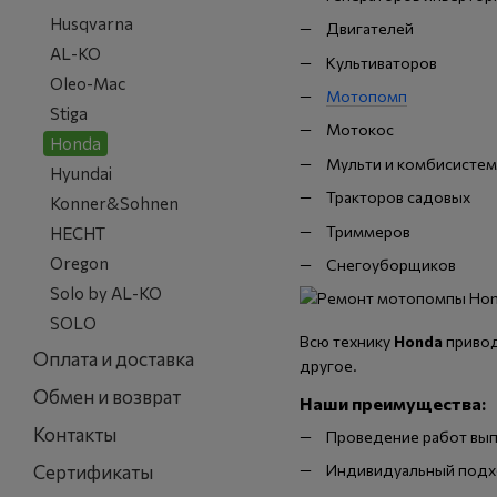
Husqvarna
Двигателей
AL-KO
Культиваторов
Oleo-Mac
Мотопомп
Stiga
Мотокос
Honda
Мульти и комбисистем
Hyundai
Тракторов садовых
Konner&Sohnen
Триммеров
HECHT
Oregon
Снегоуборщиков
Solo by AL-KO
SOLO
Всю технику
Honda
привод
Оплата и доставка
другое.
Обмен и возврат
Наши преимущества:
Контакты
Проведение работ вып
Сертификаты
Индивидуальный подхо