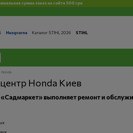
 сумма заказ на сайте 500 грн
6
Husqvarna
Каталог STIHL 2026
STIHL
та и доставка
Обмен и возврат
Контакты
 магазине
Бренды
Статьи
Статьи по ремонту
литика конфиденциальности
Honda
центр Honda Киев
 «Садмаркет» выполняет ремонт и обслужи
ых
ных