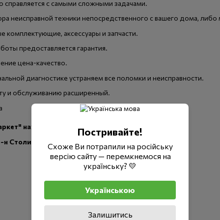
о справляется с самыми сложными задачами.
ра неисправной техники непосредственного с вашего дома, либо м
е комплектующие, аксессуары и запчасти.
боты предоставляется гарантия.
ние цена-качество.
альной диагностике устраняем все поломки и неисправности.
нту и обслуживанию расширенный.
ркет" находится по адресу :
Постривайте!
(р-н Столичного шоссе)
Схоже Ви потрапили на російську
версію сайту — перемкнемося на
українську? 💛
Українською
Залишитись