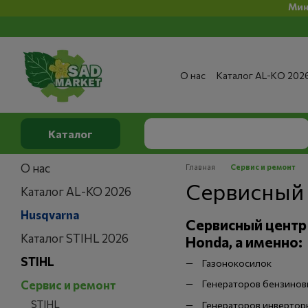
Минимальная
Перейти к основному контенту
О нас
Каталог AL-KO 202
Сервис и ремонт
Опла
Сертификаты
Отзывы о
Публичный договор
По
Каталог
О нас
Главная
Сервис и ремонт
Сервисный 
Каталог AL-KO 2026
Husqvarna
Сервисный центр
Каталог STIHL 2026
Honda, а именно:
STIHL
Газонокосилок
Сервис и ремонт
Генераторов бензинов
STIHL
Генераторов инвертор