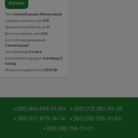
Купить
Тип
Снегоуборщик бензиновый
Ширина захвата, мм
610
Дальность выброса, м
11
Высота захвата, мм
530
Способ передвижения
Самоходный
Тип привода
Колеса
Количество передач
6 вперед/2
назад
Мощность двигателя
5500 Вт
+380 (44) 499-91-80
+380 (73) 361-39-28
+380 (67) 879-14-74
+380 (99) 296-51-65
+380 (98) 159-13-01