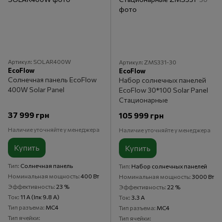
Артикул: SOLAR400W
Артикул: ZMS331-30
EcoFlow
EcoFlow
Солнечная панель EcoFlow
Набор солнечных панелей
400W Solar Panel
EcoFlow 30*100 Solar Panel
Стационарные
37 999 грн
105 999 грн
Наличие уточняйте у менеджера
Наличие уточняйте у менеджера
Купить
Купить
Тип
Солнечная панель
Тип
Набор солнечных панелей
Номинальная мощность
400 Вт
Номинальная мощность
3000 Вт
Эффективность
23 %
Эффективность
22 %
Ток
11 А (Iпк 9.8 А)
Ток
3.3 А
Тип разъема
MC4
Тип разъема
MC4
Тип ячейки
Тип ячейки