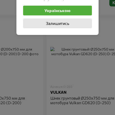
1 149 грн
Купить
К
В наличии
Українською
Залишитись
Артикул: D-250
VULKAN
0х750 мм для
Шнек грунтовый Ø250х750 мм для
620 (D-200)
мотобура Vulkan GD620 (D-250)