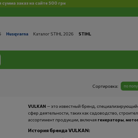
 сайте 500 грн
6
Husqvarna
Каталог STIHL 2026
STIHL
та и доставка
Обмен и возврат
Контакты
 магазине
Бренды
Статьи
Статьи по ремонту
литика конфиденциальности
Сортировка:
по поп
VULKAN
— это известный бренд, специализирующий
сфер деятельности, таких как садоводство, строите
ассортимент продукции, включая
генераторы
,
мото
История бренда VULKAN: