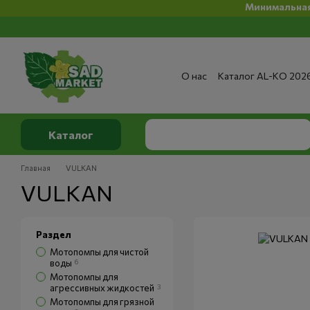
Минимальная сумма заказ на
Перейти к основному контенту
О нас
Каталог AL-KO 202
Сервис и ремонт
Опла
Сертификаты
Отзывы о
Публичный договор
По
Каталог
Главная
VULKAN
VULKAN
Раздел
Мотопомпы для чистой
воды
6
Мотопомпы для
агрессивных жидкостей
3
Мотопомпы для грязной