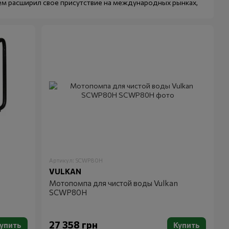
нем расширил свое присутствие на международных рынках,
у. Компания сосредоточена на разработке
ечения энергетических и водоснабжающих потребностей
деятельность в Германии, став одним из ведущих
ования для сельского хозяйства и строительных нужд.
ни VULKAN значительно расширил линейку своей продукции,
ьчителей и генераторов. Основное внимание уделяется
бренда востребованной на рынке.
енд активно внедряет инновации, включая системы
шенные системы охлаждения для мотопомп. Также
 стандартами и низким уровнем шума.
Артикул: SCWP80H
VULKAN
VULKAN
доступна в различных странах Европы, а также на
Мотопомпа для чистой воды Vulkan
и дилерские сети и расширять линейку продуктов.
SCWP80H
 долговечностью и стабильной работой в самых разных
27 358 грн
упить
Купить