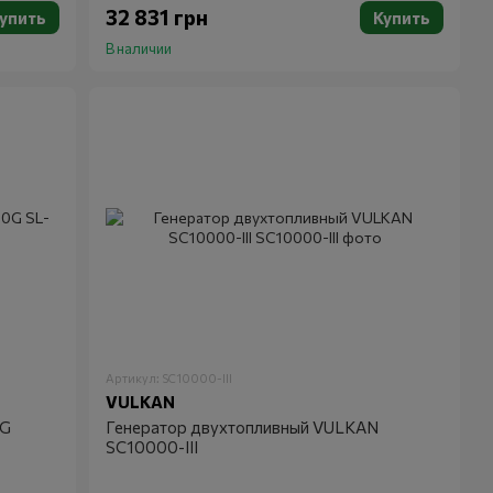
32 831 грн
упить
Купить
В наличии
Артикул: SC10000-III
VULKAN
0G
Генератор двухтопливный VULKAN
SC10000-III