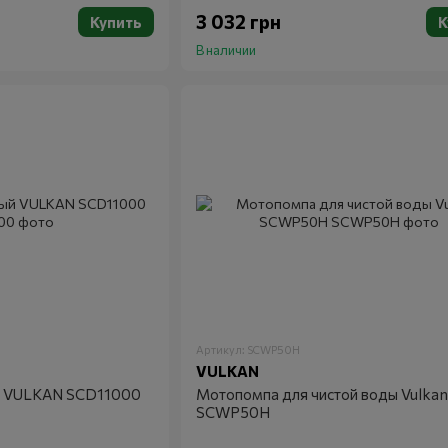
3 032 грн
Купить
К
В наличии
Артикул: SCWP50H
VULKAN
й VULKAN SCD11000
Мотопомпа для чистой воды Vulkan
SCWP50H