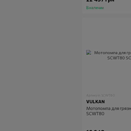
В наличии
Артикул: SCWT80
VULKAN
Мотопомпа для гряз
SCWT80