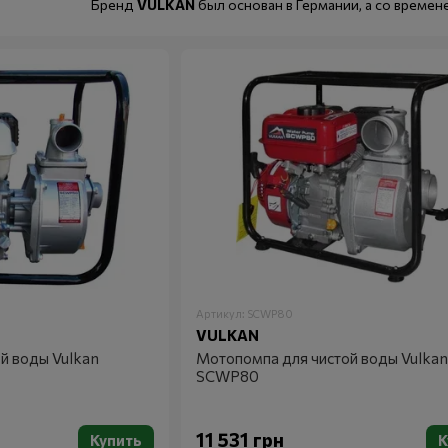
Бренд
VULKAN
был основан в Германии, а со време
включая страны Восточной Европы, Россию и Украин
высококачественных и надежных решений для обесп
как частных, так и промышленных пользователей.
Основные этапы развития:
Основание и первые шаги
: VULKAN начал свою 
производителей генераторов и насосного оборуд
Расширение ассортимента
: С течением време
добавив новые модели мотопомп, садовых измел
качеству и надежности, что сделало продукцию 
Инновации и технологии
: В последние годы бр
стабилизации напряжения в генераторах и улуч
выпускаются модели с высокими экологическими
Артикул: SCWP80
VULKAN
Глобальное присутствие
: Сегодня продукция
й воды Vulkan
Мотопомпа для чистой воды Vulkan
рынках СНГ. Компания продолжает развивать сво
SCWP80
Преимущества продукции VULKAN:
Надежность
: Продукция бренда известна своей
11 531 грн
Купить
К
условиях.