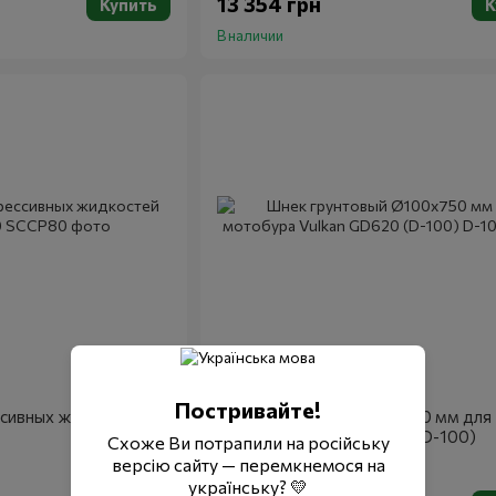
13 354 грн
Купить
К
В наличии
Артикул: D-100
VULKAN
Постривайте!
ссивных жидкостей
Шнек грунтовый Ø100х750 мм для
мотобура Vulkan GD620 (D-100)
Схоже Ви потрапили на російську
версію сайту — перемкнемося на
українську? 💛