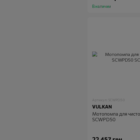
В наличии
Артикул: SCWPD50
VULKAN
Мотопомпа для чисто
SCWPD50
22 457 грн