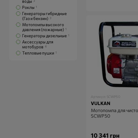
воды
3
Роклы
1
Генераторы гибридные
(Газ и бензин)
3
Мотопомпы высокого
давления (пожарные)
1
Генераторы дизельные
1
Аксессуары для
мотобуров
4
Тепловые пушки
1
Артикул: SCWP50
VULKAN
Мотопомпа для чисто
SCWP50
10 341 грн