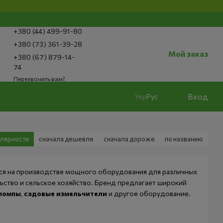
+380 (44) 499-91-80
+380 (73) 361-39-28
Мой заказ
+380 (67) 879-14-
74
Перезвонить вам?
Вход
Укр
Рус
улярности
сначала дешевле
сначала дороже
по названию
ся на производстве мощного оборудования для различных
льство и сельское хозяйство. Бренд предлагает широкий
помпы
,
садовые измельчители
и другое оборудование.