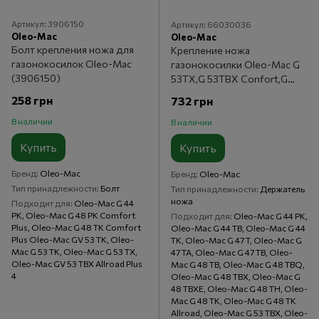
Артикул: 3906150
Артикул: 66030036
Oleo-Mac
Oleo-Mac
Болт крепления ножа для
Крепление ножа
газонокосилок Oleo-Mac
газонокосилки Oleo-Mac G
(3906150)
53ТX,G 53TBX Confort,G
48TK
258 грн
732 грн
В наличии
В наличии
Купить
Купить
Бренд
Oleo-Mac
Бренд
Oleo-Mac
Тип принадлежности
Болт
Тип принадлежности
Держатель
ножа
Подходит для
Oleo-Mac G 44
PK, Oleo-Mac G 48 PK Comfort
Подходит для
Oleo-Mac G 44 PK,
Plus, Oleo-Mac G 48 TK Comfort
Oleo-Mac G 44 TB, Oleo-Mac G 44
Plus Oleo-Mac GV 53 TK, Oleo-
TK, Oleo-Mac G 47 T, Oleo-Mac G
Mac G 53 TK, Oleo-Mac G 53 TX,
47 TA, Oleo-Mac G 47 TB, Oleo-
Oleo-Mac GV 53 TBX Allroad Plus
Mac G 48 TB, Oleo-Mac G 48 TBQ,
4
Oleo-Mac G 48 TBX, Oleo-Mac G
48 TBXE, Oleo-Mac G 48 TH, Oleo-
Mac G 48 TK, Oleo-Mac G 48 TK
Allroad, Oleo-Mac G 53 TBX, Oleo-