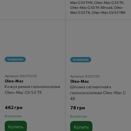
Mac G 53 THX, Oleo-Mac G 53 TK,
Oleo-Mac G 53 TK Allroad, Oleo-
Mac G 53 TX, Oleo-Mac GV 53 TBX
НОВИНКА
НОВИНКА
Артикул: 66070233
Артикул: 8202126
Oleo-Mac
Oleo-Mac
Кожух ремня газонокосилки
Шпонка сегментная к
Oleo-Mac GV 53 TK
газонокосилкам Oleo-Mac G
48
462 грн
78 грн
В наличии
В наличии
Купить
Купить