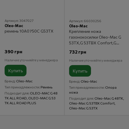
Артикул: 3047027
Артикул: 66030256
Oleo-Mac
Oleo-Mac
ремень 10А0750С G53ТХ
Крепление ножа
газонокосилки Oleo-Mac G
53ТX,G 53TBX Confort,G
48TK
390 грн
732 грн
Наличие уточняйте у менеджера
Наличие уточняйте у менеджера
Купить
Купить
Бренд
Oleo-Mac
Бренд
Oleo-Mac
Тип принадлежности
Ремень
Тип принадлежности
Опора
ножа
Подходит для
OLEO-MAC G 48
TK ALL ROAD, OLEO-MAC G 53
Подходит для
Oleo-Mac G 48TK,
TK ALL ROAD PLUS
Oleo-Mac G 53TBX Comfort,
Oleo-Mac G 53ТX