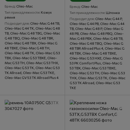
Бренд
Oleo-Mac
Бренд
Oleo-Mac
Тип принадлежности
Кожух
Тип принадлежности
Шпонка
ремня
Подходит для
Oleo-Mac G 44 P,
Подходит для
Oleo-Mac G 44 TB,
Oleo-Mac G 44 PB, Oleo-Mac G 44
Oleo-Mac G 44 TK, Oleo-Mac G 48
TB, Oleo-Mac G 48 P, Oleo-Mac G
TB, Oleo-Mac G 48 TBG, Oleo-Mac
48 PB, Oleo-Mac G 48 PBQ, Oleo-
G 48 TBQ, Oleo-Mac G 48 TBR,
Mac G 48 PBX, Oleo-Mac G 48 TB,
Oleo-Mac G 48 TBX, Oleo-Mac G
Oleo-Mac G 48 TBQ, Oleo-Mac G
48 TBXE, Oleo-Mac G 48 TH,
48 TBR Allroad Plus 4, Oleo-Mac G
Oleo-Mac G 48 TK, Oleo-Mac G 53
48 TBX, Oleo-Mac G 48 TBXE,
TBX, Oleo-Mac G 53 TBXE, Oleo-
Oleo-Mac G 53 HXE, Oleo-Mac G
Mac G 53 TH, Oleo-Mac G 53 THX,
53 PK Comfort Plus, Oleo-Mac G
Oleo-Mac G 53 TK, Oleo-Mac G 53
53 TBX, Oleo-Mac G 53 TBXE,
TK Allroad, Oleo-Mac G 53 TKE,
Oleo-Mac G 53 TH, Oleo-Mac G 53
Oleo-Mac GV 53 TK Allroad Plus 4
THX, Oleo-Mac G 53 TK, Oleo-Mac
G 53 TK Allroad, Oleo-Mac G 53
TKE