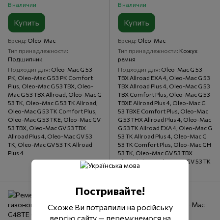
В наличии
В наличии
Купить
Купить
Бренд
Oleo-Mac
Бренд
Oleo-Mac
Тип принадлежности
Тип принадлежности
Кожух
Подшипник
ремня
Подходит для
Oleo-Mac G 53
Подходит для
Oleo-Mac G 53
PK, Oleo-Mac G 53 PK Comfort
TBX Allroad EXA 4, Oleo-Mac G 53
Plus, Oleo-Mac G 53 TBX, Oleo-
TBX Allroad Plus 4, Oleo-Mac G 53
Mac G 53 TBX Allroad, Oleo-Mac G
TBX Comfort Plus, Oleo-Mac G 53
53 TK, Oleo-Mac G 53 TK Allroad,
TBXE Allroad Plus 4, Oleo-Mac G
Oleo-Mac G 53 TK Comfort Plus,
53 TBXE Comfort Plus, Oleo-Mac
Oleo-Mac G 53 TKE, Oleo-Mac GV
G 53 THX Allroad Plus 4, Oleo-Mac
53 TBX, Oleo-Mac GV 53 TBX
G 53 TK Allroad EXA 4, Oleo-Mac G
Allroad Plus 4, Oleo-Mac GV 53
53 TK Allroad Plus 4, Oleo-Mac G
TK, Oleo-Mac GV 53 TK Allroad
53 TK Comfort Plus, Oleo-Mac GH
Plus 4
53 TK, Oleo-Mac GV 53 TBX
Allroad Plus 4, Oleo-Mac GV 53 TK
Allroad Plus 4
Постривайте!
Схоже Ви потрапили на російську
версію сайту — перемкнемося на