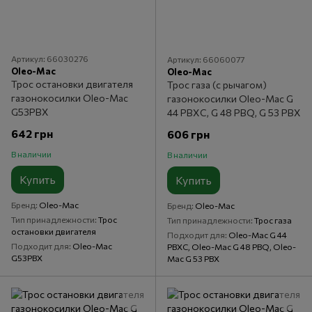
Артикул: 66030276
Артикул: 66060077
Oleo-Mac
Oleo-Mac
Трос остановки двигателя
Трос газа (c рычагом)
газонокосилки Oleo-Mac
газонокосилки Oleo-Mac G
G53PBX
44 PBXC, G 48 PBQ, G 53 PBX
642 грн
606 грн
В наличии
В наличии
Купить
Купить
Бренд
Oleo-Mac
Бренд
Oleo-Mac
Тип принадлежности
Трос
Тип принадлежности
Трос газа
остановки двигателя
Подходит для
Oleo-Mac G 44
Подходит для
Oleo-Mac
PBXC, Oleo-Mac G 48 PBQ, Oleo-
G53PBX
Mac G 53 PBX