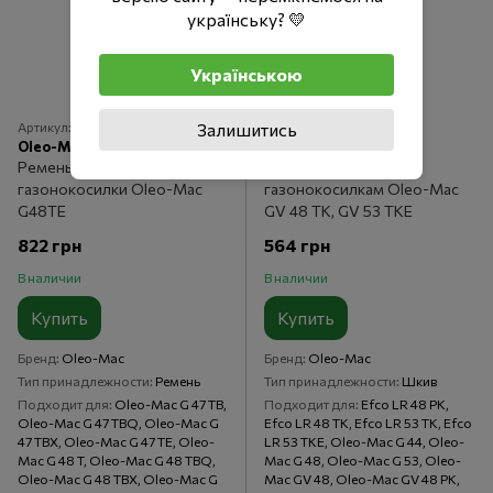
українську? 💛
Українською
Артикул: 66030037
Залишитись
Артикул: 66071084
Oleo-Mac
Oleo-Mac
Ремень привода для
Шкив привода к
газонокосилки Oleo-Mac
газонокосилкам Oleo-Mac
G48TE
GV 48 TK, GV 53 TKE
822 грн
564 грн
В наличии
В наличии
Купить
Купить
Бренд
Oleo-Mac
Бренд
Oleo-Mac
Тип принадлежности
Ремень
Тип принадлежности
Шкив
Подходит для
Oleo-Mac G 47 TB,
Подходит для
Efco LR 48 PK,
Oleo-Mac G 47 TBQ, Oleo-Mac G
Efco LR 48 TK, Efco LR 53 TK, Efco
47 TBX, ​​​​​​​Oleo-Mac G 47 TE, Oleo-
LR 53 TKE, Oleo-Mac G 44, Oleo-
Mac G 48 T, Oleo-Mac G 48 TBQ,
Mac G 48, Oleo-Mac G 53, Oleo-
Oleo-Mac G 48 TBX, Oleo-Mac G
Mac GV 48, Oleo-Mac GV 48 PK,