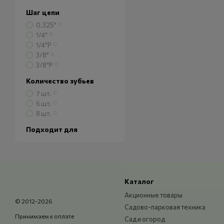
Шаг цепи
0.325"
0
1/4"
0
1/4"P
0
3/8"
0
3/8"P
0
Количество зубьев
7 шт.
0
6 шт.
0
8 шт.
0
Подходит для
Каталог
Акционные товары
© 2012-2026
Садово-парковая техника
Принимаем к оплате
Сад и огород