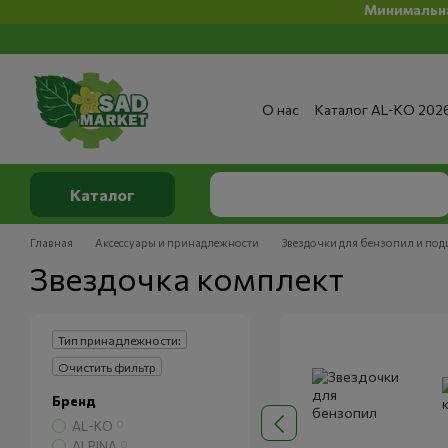
Минимальная су
Перейти к основному контенту
О нас
Каталог AL-KO 202
Сервис и ремонт
Опла
Сертификаты
Отзывы о
Публичный договор
По
Каталог
Главная
Аксессуары и принадлежности
Звездочки для бензопил и по
Звездочка комплект
Тип принадлежности:
Очистить фильтр
Бренд
AL-KO
0
ALPINA
0