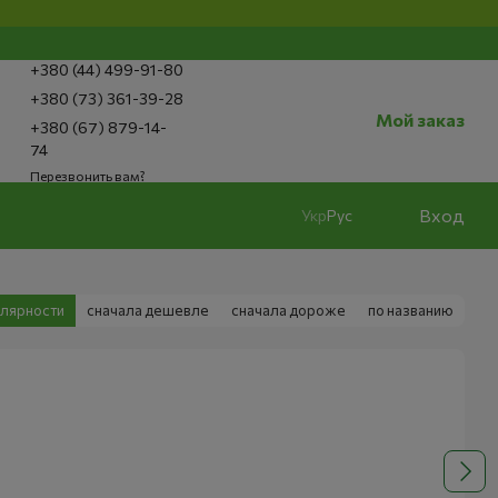
+380 (44) 499-91-80
+380 (73) 361-39-28
Мой заказ
+380 (67) 879-14-
74
Перезвонить вам?
Вход
Укр
Рус
улярности
сначала дешевле
сначала дороже
по названию