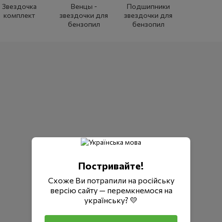
Звездочка
Венцы -
Подшипники
комплект
звездочки для
звездочки для
бензопил
бензопил
Постривайте!
Схоже Ви потрапили на російську
версію сайту — перемкнемося на
українську? 💛