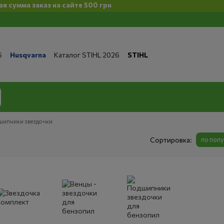
мма заказ на сайте 500 грн
6
Husqvarna
Каталог STIHL 2026
STIHL
та и доставка
Обмен и возврат
Контакты
 магазине
Бренды
Статьи
Статьи по ремонту
литика конфиденциальности
дшипники звездочки
Сортировка:
по поп