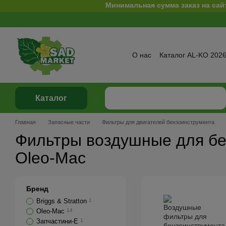
Минимальная сумма заказ на сайте 500 грн
Перейти к основному контенту
О нас
Каталог AL-KO 202
Сервис и ремонт
Опла
Отзывы о магазине
Бре
Политика конфиденциаль
Каталог
Главная
Запасные части
Фильтры для двигателей бензоинструмента
Фильтры воздушные для б
Oleo-Mac
Бренд
Briggs & Stratton
1
Oleo-Mac
14
Запчастини-E
1