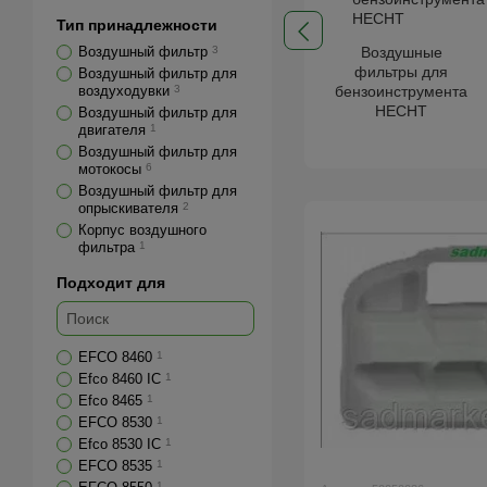
Тип принадлежности
Воздушный фильтр
3
Воздушные
фильтры для
Воздушный фильтр для
воздуходувки
3
бензоинструмента
HECHT
Воздушный фильтр для
двигателя
1
Воздушный фильтр для
мотокосы
6
Воздушный фильтр для
опрыскивателя
2
Корпус воздушного
фильтра
1
Подходит для
EFCO 8460
1
Efco 8460 IC
1
Efco 8465
1
EFCO 8530
1
Efco 8530 IC
1
EFCO 8535
1
1