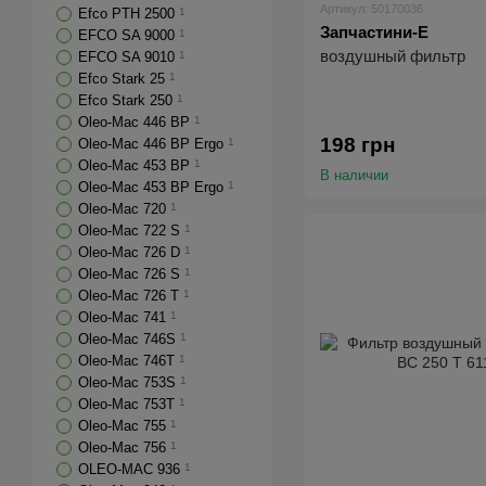
Артикул: 50170036
Efco PTH 2500
1
Запчастини-E
EFCO SA 9000
1
воздушный фильтр
EFCO SA 9010
1
Efco Stark 25
1
Efco Stark 250
1
Oleo-Mac 446 BP
1
198 грн
Oleo-Mac 446 BP Ergo
1
Oleo-Mac 453 BP
1
В наличии
Oleo-Mac 453 BP Ergo
1
Oleo-Mac 720
1
Oleo-Mac 722 S
1
Oleo-Mac 726 D
1
Oleo-Mac 726 S
1
Oleo-Mac 726 T
1
Oleo-Mac 741
1
Oleo-Mac 746S
1
Oleo-Mac 746T
1
Oleo-Mac 753S
1
Oleo-Mac 753T
1
Oleo-Mac 755
1
Oleo-Mac 756
1
OLEO-MAC 936
1