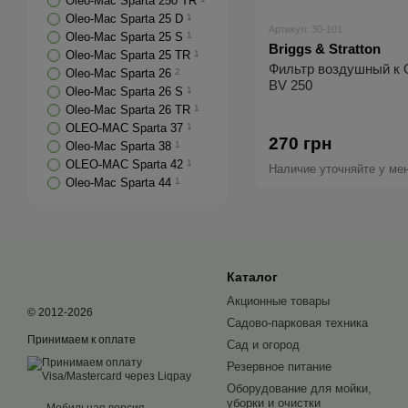
Oleo-Mac Sparta 250 TR
Oleo-Mac Sparta 25 D
1
Артикул: 30-101
Oleo-Mac Sparta 25 S
1
Briggs & Stratton
Oleo-Mac Sparta 25 TR
1
Фильтр воздушный к O
Oleo-Mac Sparta 26
2
BV 250
Oleo-Mac Sparta 26 S
1
Oleo-Mac Sparta 26 TR
1
OLEO-MAC Sparta 37
1
270 грн
Oleo-Mac Sparta 38
1
OLEO-MAC Sparta 42
1
Наличие уточняйте у ме
Oleo-Mac Sparta 44
1
Каталог
Акционные товары
© 2012-2026
Садово-парковая техника
Принимаем к оплате
Сад и огород
Резервное питание
Оборудование для мойки,
уборки и очистки