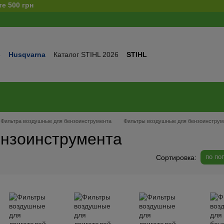
6
Husqvarna
Каталог STIHL 2026
STIHL
та и доставка
Обмен и возврат
Контакты
Сертификаты
нды
Статьи
Статьи по ремонту
Публичный договор
ности
Фильтра воздушные для бензоинструмента
Фильтры воздушные для бензоинструм
ензоинструмента
по по
Сортировка: