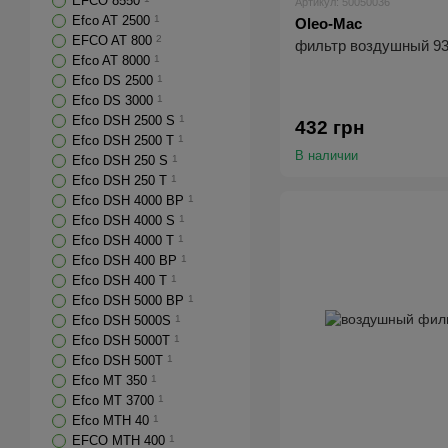
EFCO 8550
Артикул: 50050036
Efco AT 2500
1
Oleo-Mac
EFCO AT 800
2
фильтр воздушный 93
Efco AT 8000
1
Efco DS 2500
1
Efco DS 3000
1
Efco DSH 2500 S
1
432 грн
Efco DSH 2500 T
1
В наличии
Efco DSH 250 S
1
Efco DSH 250 T
1
Efco DSH 4000 BP
1
Efco DSH 4000 S
1
Efco DSH 4000 T
1
Efco DSH 400 BP
1
Efco DSH 400 T
1
Efco DSH 5000 BP
1
Efco DSH 5000S
1
Efco DSH 5000T
1
Efco DSH 500T
1
Efco MT 350
1
Efco MT 3700
1
Efco MTH 40
1
EFCO MTH 400
1