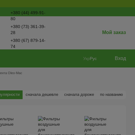
+380 (44) 499-91-
80
+380 (73) 361-39-
Мой заказ
28
+380 (67) 879-14-
74
Перезвонить вам?
Вход
Укр
Рус
ента Oleo-Mac
пулярности
сначала дешевле
сначала дороже
по названию