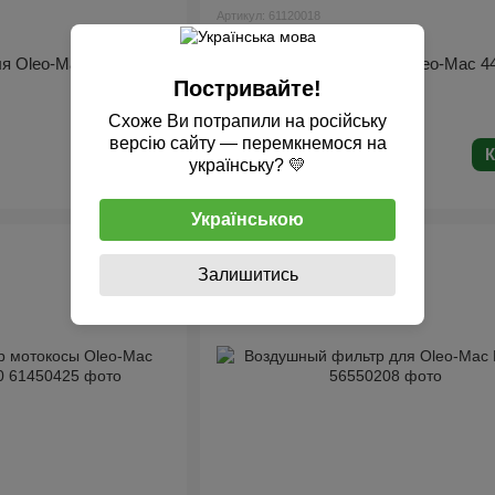
Артикул: 61120018
Oleo-Mac
я Oleo-Mac BV 250,
Воздушный фильтр для Oleo-Mac 44
446/ 745T, 753T, 755
Постривайте!
Схоже Ви потрапили на російську
версію сайту — перемкнемося на
324 грн
Купить
К
українську? 💛
В наличии
Українською
Залишитись