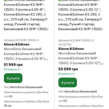
Артикул: KS 9HP-1350G-3
Артикул: KS 9HP-1350G-3
Könner&Söhnen
(5.00*12)
Könner&Söhnen
Мотоблок бензиновий
Мотоблок бензиновий
Konner&Sohnen KS 9HP-
Konner&Sohnen KS 9HP-
1350G-3 (колеса 4.00-8″),
1350G-3 (колеса 5.00-12″),
Konner&Sohnen KS 290, 9
51 999 грн
Konner&Sohnen KS 290, 9
к.с., 270 куб.см, 3 вперед/1
50 099 грн
В наявності
к.с., 270 куб.см, 3 вперед/1
назад, Ручний стартер,
В наявності
назад, Ручний стартер,
Купити
Бензиновий
Купити
Бензиновий
Тип
Мотоблок бензиновий
Тип
Мотоблок бензиновий
Максимальна ширина обробки,
см
63
Максимальна ширина обробки,
см
63
Максимальна глибина обробки
35 см
Максимальна глибина обробки