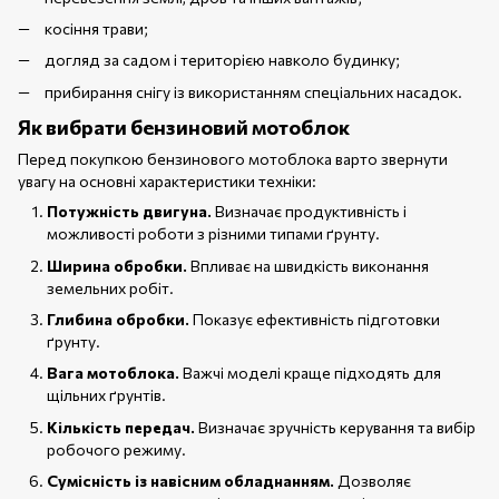
косіння трави;
догляд за садом і територією навколо будинку;
прибирання снігу із використанням спеціальних насадок.
Як вибрати бензиновий мотоблок
Перед покупкою бензинового мотоблока варто звернути
увагу на основні характеристики техніки:
Потужність двигуна.
Визначає продуктивність і
можливості роботи з різними типами ґрунту.
Ширина обробки.
Впливає на швидкість виконання
земельних робіт.
Глибина обробки.
Показує ефективність підготовки
ґрунту.
Вага мотоблока.
Важчі моделі краще підходять для
щільних ґрунтів.
Кількість передач.
Визначає зручність керування та вибір
робочого режиму.
Сумісність із навісним обладнанням.
Дозволяє