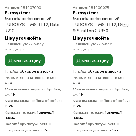
Артикул: 984007000
Артикул: 984000025
Eurosystems
Eurosystems
Мотоблок бензиновий
Мотоблок бензиновий
EUROSYSTEMS RTT2, Rato
EUROSYSTEMS RTT2, Briggs
R210
& Stratton CR950
Ціну уточнюйте
Ціну уточнюйте
Наявність уточнюйте у
Наявність уточнюйте у
менеджера
менеджера
Дізнатися ціну
Дізнатися ціну
Тип
Мотоблок бензиновий
Тип
Мотоблок бензиновий
Рекомендована площа, кв.м
Рекомендована площа, кв.м
600
600
Максимальна ширина обробки,
Максимальна ширина обробки,
см
19
см
19
Максимальна глибина обробки
Максимальна глибина обробки
15 см
15 см
Кількість передач
1 вперед/1
Кількість передач
1 вперед/1
назад
назад
Вал відбору потужності
Ні
Вал відбору потужності
Ні
Потужність двигуна
5.7 к.с.
Потужність двигуна
5.4 к.с.