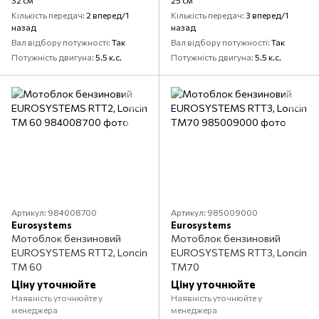
25 см
Кількість передач
2 вперед/1
Кількість передач
3 вперед/1
назад
назад
Вал відбору потужності
Так
Вал відбору потужності
Так
Потужність двигуна
5.5 к.с.
Потужність двигуна
5.5 к.с.
Артикул: 984008700
Артикул: 985009000
Eurosystems
Eurosystems
Мотоблок бензиновий
Мотоблок бензиновий
EUROSYSTEMS RTT2, Loncin
EUROSYSTEMS RTT3, Loncin
TM 60
TM70
Ціну уточнюйте
Ціну уточнюйте
Наявність уточнюйте у
Наявність уточнюйте у
менеджера
менеджера