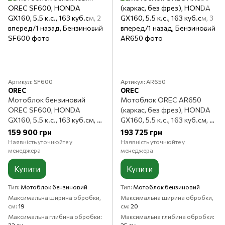
Артикул: SF600
Артикул: AR650
OREC
OREC
Мотоблок бензиновий
Мотоблок OREC AR650
OREC SF600, HONDA
(каркас, без фрез), HONDA
GX160, 5.5 к.с., 163 куб.см, 2
GX160, 5.5 к.с., 163 куб.см, 3
вперед/1 назад, Бензиновий
вперед/1 назад, Бензиновий
159 900 грн
193 725 грн
Наявність уточнюйте у
Наявність уточнюйте у
менеджера
менеджера
Купити
Купити
Тип
Мотоблок бензиновий
Тип
Мотоблок бензиновий
Максимальна ширина обробки,
Максимальна ширина обробки,
см
19
см
20
Максимальна глибина обробки
Максимальна глибина обробки
32 см