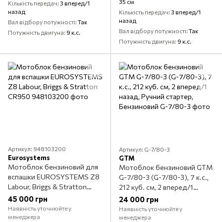
35 см
Кількість передач
3 вперед/1
назад
Кількість передач
3 вперед/1
назад
Вал відбору потужності
Так
Вал відбору потужності
Так
Потужність двигуна
9 к.с.
Потужність двигуна
9 к.с.
Артикул: 948103200
Артикул: G-7/80-3
Eurosystems
GTM
Мотоблок бензиновий для
Мотоблок бензиновий GTM
вспашки EUROSYSTEMS Z8
G-7/80-3 (G-7/80-3), 7 к.с.,
Labour, Briggs & Stratton
212 куб. см, 2 вперед/1
CR950
назад, Ручний стартер,
45 000 грн
24 000 грн
Бензиновий
Наявність уточнюйте у
Наявність уточнюйте у
менеджера
менеджера