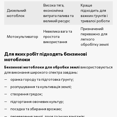
Висока тяга,
Краще
Дизельний
економічна
підходить для
мотоблок
витрата палива та
важких ґрунтів і
великий ресурс
тривалої роботи
Призначений
Невелика вага та
переважно для
Мотокультиватор
простота
легкого
використання
обробітку землі
Для яких робіт підходять бензинові
мотоблоки
Бензинові мотоблоки для обробки землі
використовуються
для виконання широкого спектра завдань:
оранка городу та підготовка ґрунту;
розпушування та культивація землі;
створення грядок;
підгортання овочевих культур;
посадка та збирання врожаю;
перевезення землі, дров та інших вантажів;