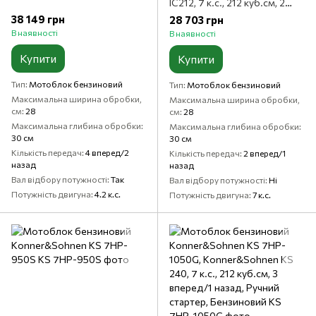
IC212, 7 к.с., 212 куб.см, 2
вперед/1 назад, Ручний
38 149 грн
28 703 грн
стартер, Бензиновий
В наявності
В наявності
Купити
Купити
Тип
Мотоблок бензиновий
Тип
Мотоблок бензиновий
Максимальна ширина обробки,
Максимальна ширина обробки,
см
28
см
28
Максимальна глибина обробки
Максимальна глибина обробки
30 см
30 см
Кількість передач
4 вперед/2
Кількість передач
2 вперед/1
назад
назад
Вал відбору потужності
Так
Вал відбору потужності
Ні
Потужність двигуна
4.2 к.с.
Потужність двигуна
7 к.с.