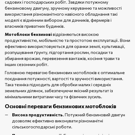
садових і господарських робіт. Завдяки потужному
бензиновому двигуну, зручному керуванню та можливості
використання різноманітного навісного обладнання такі
моделі є відмінним вибором для дачників, фермерів і
власників приватних будинків.
Мотоблоки бензинові
відрізняються високою
продуктивністю, мобільністю та простотою експлуатації. Вони
ефективно використовуються для оранки землі, культивації,
розпушування ґрунту, підгортання рослин, посадки та
збирання врожаю, перевезення вантажів, косіння трави та
інших сезонних робіт.
Головною перевагою бензинових мотоблоків є оптимальне
поєднання потужності, вартості та зручності використання.
Така техніка підходить для обробки малих і середніх
земельних ділянок, забезпечуючи якісний результат із
мінімальними витратами часу та фізичних зусиль.
Основні переваги бензинових мотоблоків
Висока продуктивність.
Потужний бензиновий двигун
дозволяє ефективно виконувати різноманітні
сільськогосподарські роботи.