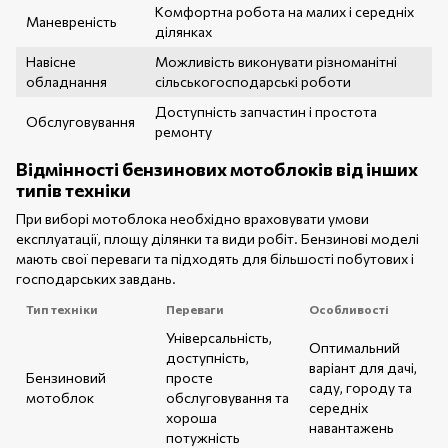
Комфортна робота на малих і середніх
Маневреність
ділянках
Навісне
Можливість виконувати різноманітні
обладнання
сільськогосподарські роботи
Доступність запчастин і простота
Обслуговування
ремонту
Відмінності бензинових мотоблоків від інших
типів техніки
При виборі мотоблока необхідно враховувати умови
експлуатації, площу ділянки та види робіт. Бензинові моделі
мають свої переваги та підходять для більшості побутових і
господарських завдань.
Тип техніки
Переваги
Особливості
Універсальність,
Оптимальний
доступність,
варіант для дачі,
Бензиновий
просте
саду, городу та
мотоблок
обслуговування та
середніх
хороша
навантажень
потужність