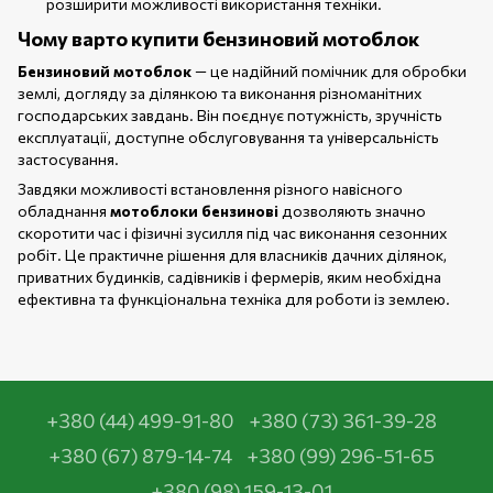
розширити можливості використання техніки.
Чому варто купити бензиновий мотоблок
Бензиновий мотоблок
— це надійний помічник для обробки
землі, догляду за ділянкою та виконання різноманітних
господарських завдань. Він поєднує потужність, зручність
експлуатації, доступне обслуговування та універсальність
застосування.
Завдяки можливості встановлення різного навісного
обладнання
мотоблоки бензинові
дозволяють значно
скоротити час і фізичні зусилля під час виконання сезонних
робіт. Це практичне рішення для власників дачних ділянок,
приватних будинків, садівників і фермерів, яким необхідна
ефективна та функціональна техніка для роботи із землею.
+380 (44) 499-91-80
+380 (73) 361-39-28
+380 (67) 879-14-74
+380 (99) 296-51-65
+380 (98) 159-13-01