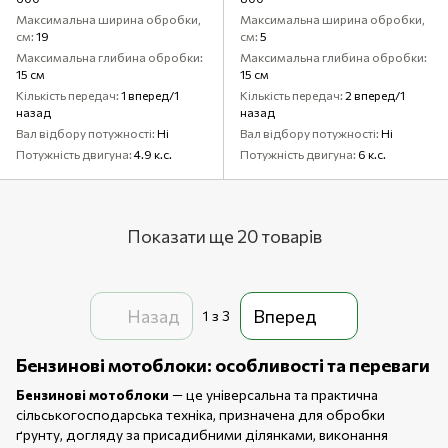
Максимальна ширина обробки,
Максимальна ширина обробки,
см
19
см
5
Максимальна глибина обробки
Максимальна глибина обробки
15 см
15 см
Кількість передач
1 вперед/1
Кількість передач
2 вперед/1
назад
назад
Вал відбору потужності
Ні
Вал відбору потужності
Ні
Потужність двигуна
4.9 к.с.
Потужність двигуна
6 к.с.
Показати ще 20 товарів
Назад
Вперед
1
з 3
Бензинові мотоблоки: особливості та переваги
Бензинові мотоблоки
— це універсальна та практична
сільськогосподарська техніка, призначена для обробки
ґрунту, догляду за присадибними ділянками, виконання