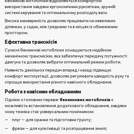
Бензинові мотоблоки відрізняються комфортом
використання завдяки ергономічним рукояткам, зручній
системі керування та оптимальному розподілу ваги.
Висока маневреність дозволяє працювати на невеликих
ділянках, у садах, між грядками та в місцях із обмеженим
простором.
Ефективна трансмісія
Сучасні бензинові мотоблоки оснащуються надійною
механічною трансмісією, яка забезпечує передачу потужності
двигуна та дозволяє вибрати оптимальний режим роботи.
Наявність декількох передач вперед і назад підвищує
комфорт експлуатації, дозволяє регулювати швидкість руху та
спрощує використання різного навісного обладнання.
Робота з навісним обладнанням
Однією з головних переваг
бензинових мотоблоків
є
можливість встановлення додаткового обладнання, завдяки
чому техніка стає універсальним помічником:
плуг — для оранки та підготовки ґрунту;
фрези — для культивації та розпушування землі;