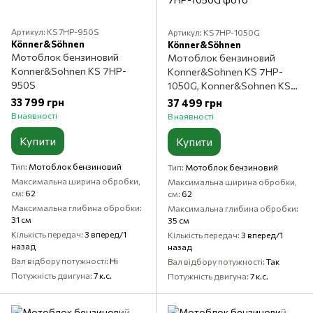
Артикул: KS 7HP-950S
Артикул: KS 7HP-1050G
Könner&Söhnen
Könner&Söhnen
Мотоблок бензиновий
Мотоблок бензиновий
Konner&Sohnen KS 7HP-
Konner&Sohnen KS 7HP-
950S
1050G, Konner&Sohnen KS
240, 7 к.с., 212 куб.см, 3
33 799 грн
37 499 грн
вперед/1 назад, Ручний
В наявності
В наявності
стартер, Бензиновий
Купити
Купити
Тип
Мотоблок бензиновий
Тип
Мотоблок бензиновий
Максимальна ширина обробки,
Максимальна ширина обробки,
см
62
см
62
Максимальна глибина обробки
Максимальна глибина обробки
31 см
35 см
Кількість передач
3 вперед/1
Кількість передач
3 вперед/1
назад
назад
Вал відбору потужності
Ні
Вал відбору потужності
Так
Потужність двигуна
7 к.с.
Потужність двигуна
7 к.с.