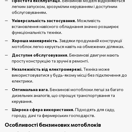
Простота експлуатації.
Бензинові моделі відрізняються
легким запуском, зрозумілим керуванням і доступним
обслуговуванням.
Універсальність застосування.
Можливість
встановлення навісного обладнання значно розширює
функціональність техніки.
Хороша маневреність.
Завдяки продуманій конструкції
мотоблок легко керується навіть на обмежених ділянках.
Доступне обслуговування.
Бензинові двигуни мають
просту конструкцію та зручні в ремонті.
Незалежність від електромережі.
Техніка може
використовуватися у будь-якому місці без підключення до
електрики.
Оптимальна вага.
Бензинові мотоблоки легші за багато
дизельних аналогів, що спрощує транспортування та
керування.
Широка сфера використання.
Підходять для саду,
городу, дачі та фермерських господарств.
Особливості бензинових мотоблоків