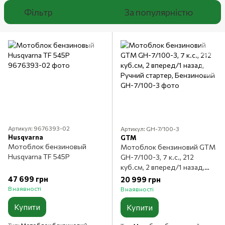
Фільтр
За популярністю
Артикул: 9676393-02
Артикул: GH-7/100-3
Husqvarna
GTM
Мотоблок бензиновый
Мотоблок бензиновий GTM
Husqvarna TF 545P
GH-7/100-3, 7 к.с., 212
куб.см, 2 вперед/1 назад,
Ручний стартер, Бензиновий
47 699 грн
20 999 грн
В наявності
В наявності
Купити
Купити