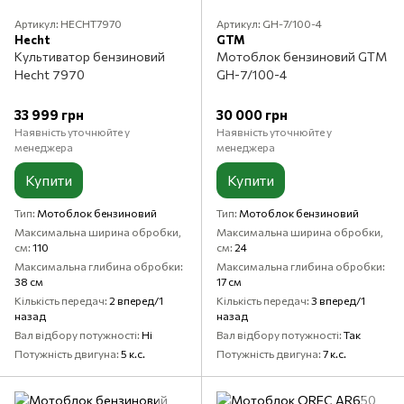
Артикул: HECHT7970
Артикул: GH-7/100-4
Hecht
GTM
Культиватор бензиновий
Мотоблок бензиновий GTM
Hecht 7970
GH-7/100-4
33 999 грн
30 000 грн
Наявність уточнюйте у
Наявність уточнюйте у
менеджера
менеджера
Купити
Купити
Тип
Мотоблок бензиновий
Тип
Мотоблок бензиновий
Максимальна ширина обробки,
Максимальна ширина обробки,
см
110
см
24
Максимальна глибина обробки
Максимальна глибина обробки
38 см
17 см
Кількість передач
2 вперед/1
Кількість передач
3 вперед/1
назад
назад
Вал відбору потужності
Ні
Вал відбору потужності
Так
Потужність двигуна
5 к.с.
Потужність двигуна
7 к.с.