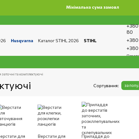
Мінімальна сума замовлення на сайті 500 грн
+380
80
+380
026
Husqvarna
Каталог STIHL 2026
STIHL
та і доставка
Обмін та повернення
Контакти
+380
ро магазин
Бренди
Статті
Статті з ремонту
Передз
тика конфіденційності
и заточні та комплектуючі
ектуючі
Сортування:
за поп
ерстати для
Верстати для
Приладдя до