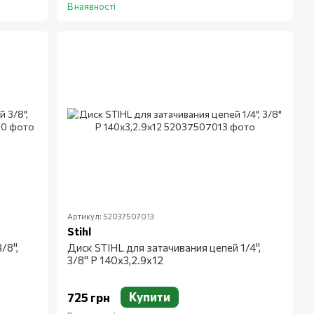
В наявності
Артикул: 52037507013
Stihl
/8",
Диск STIHL для затачивания цепей 1/4",
3/8" Р 140x3,2.9x12
Купити
725 грн