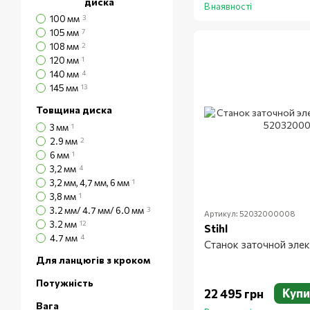
диска
В наявності
100 мм
3
105 мм
7
108 мм
2
120 мм
1
140 мм
4
145 мм
13
Товщина диска
3 мм
1
2.9 мм
2
6 мм
1
3,2 мм
4
3,2 мм, 4,7 мм, 6 мм
1
3,8 мм
1
3.2 мм/ 4.7 мм/ 6.0 мм
3
Артикул: 52032000008
3.2 мм
12
Stihl
4.7 мм
4
Станок заточной эле
Для ланцюгів з кроком
Потужність
Купи
22 495 грн
Вага