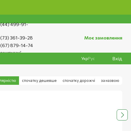
 (44) 499-91-
 (73) 361-39-28
Моє замовлення
 (67) 879-14-74
вонити вам?
Вхід
Укр
Рус
улярністю
спочатку дешевше
спочатку дорожчі
за назвою