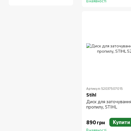
В наявності
Артикул: 52037507015
Stihl
Диск для заточуванн
пропилу, STIHL
Купити
890 грн
В наявності