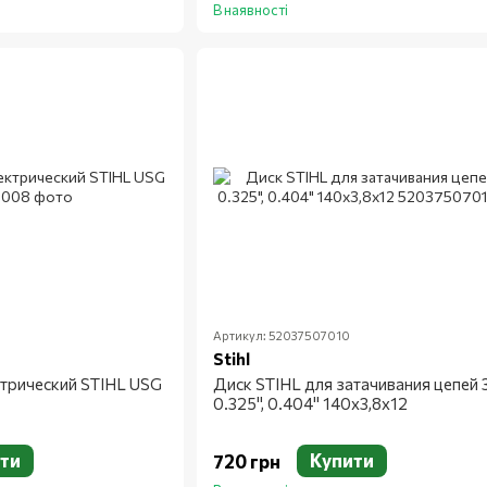
В наявності
Артикул: 52037507010
Stihl
ктрический STIHL USG
Диск STIHL для затачивания цепей 3
0.325", 0.404" 140x3,8x12
ти
Купити
720 грн