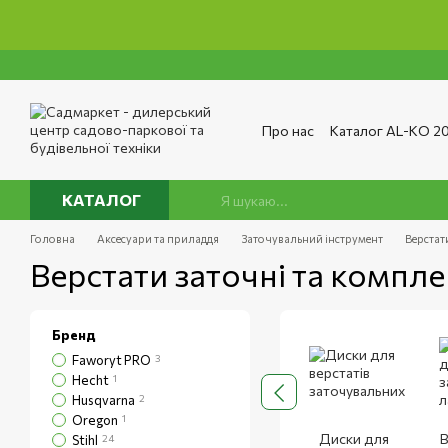
Перейти до основного контенту
Про нас
Каталог AL-KO 2
Сервіс та ремонт
Опла
Сертифікати
Відгуки п
Публічний договір
Полі
КАТАЛОГ
Головна
Аксесуари та приладдя
Заточувальний інструмент
Верстат
Верстати заточні та компл
Бренд
Faworyt PRO
3
Hecht
1
Husqvarna
2
Oregon
1
Диски для
В
Stihl
24