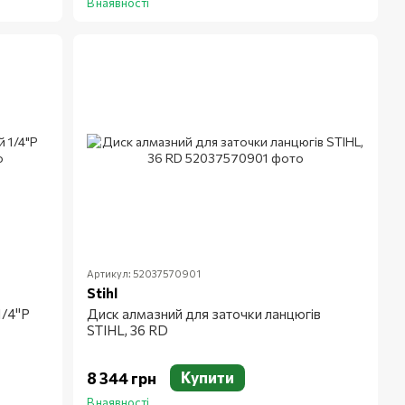
В наявності
Артикул: 52037570901
Stihl
1/4"Р
Диск алмазний для заточки ланцюгів
STIHL, 36 RD
Купити
8 344 грн
В наявності