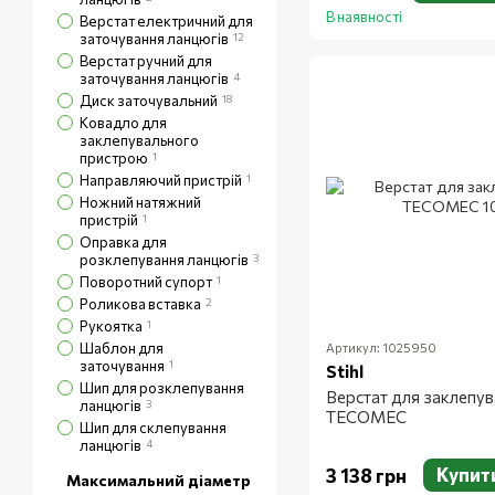
В наявності
Верстат електричний для
заточування ланцюгів
12
Верстат ручний для
заточування ланцюгів
4
Диск заточувальний
18
Ковадло для
заклепувального
пристрою
1
Направляючий пристрій
1
Ножний натяжний
пристрій
1
Оправка для
розклепування ланцюгів
3
Поворотний супорт
1
Роликова вставка
2
Рукоятка
1
Шаблон для
Артикул: 1025950
заточування
1
Stihl
Шип для розклепування
Верстат для заклепув
ланцюгів
3
TECOMEC
Шип для склепування
ланцюгів
4
Купит
3 138 грн
Максимальний діаметр