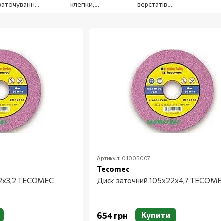
заточування
клепки,
верстатів
ланцюгів
розклепки
заточних,
ланцюгів
розкллепувальних
та склепувальних
Артикул: 01005007
Tecomec
22х3,2 TECOMEC
Диск заточний 105х22х4,7 TECOM
Купити
654 грн