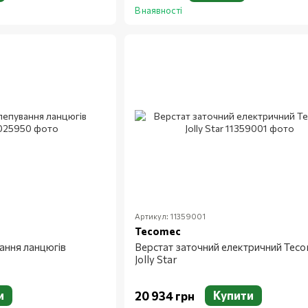
В наявності
Артикул: 11359001
Tecomec
ання ланцюгів
Верстат заточний електричний Tec
Jolly Star
и
Купити
20 934 грн