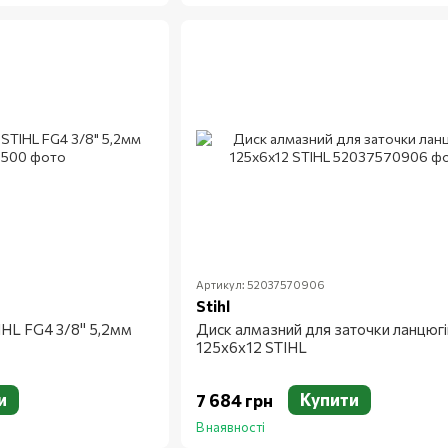
Артикул: 52037570906
Stihl
IHL FG4 3/8" 5,2мм
Диск алмазний для заточки ланцюгі
125x6x12 STIHL
и
Купити
7 684 грн
В наявності