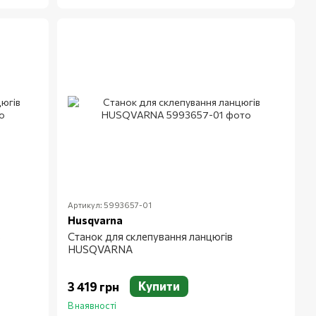
Артикул: 5993657-01
Husqvarna
в
Станок для склепування ланцюгів
HUSQVARNA
Купити
3 419 грн
В наявності