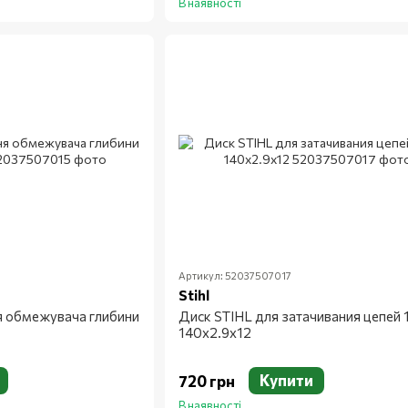
В наявності
Артикул: 52037507017
Stihl
я обмежувача глибини
Диск STIHL для затачивания цепей 
140x2.9x12
Купити
720 грн
В наявності