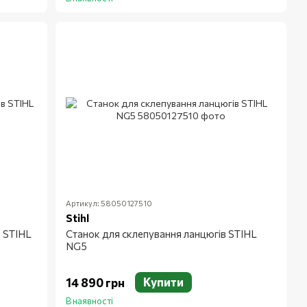
Артикул: 58050127510
Stihl
 STIHL
Станок для склепування ланцюгів STIHL
NG5
Купити
14 890 грн
В наявності