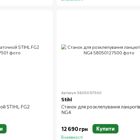
Артикул: 58050127500
Stihl
ной STIHL FG2
Станок для розклепування ланцюгів
NG4
и
Купити
12 690 грн
В наявності