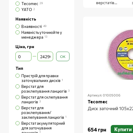
верстатів
Tecomec
29
заточувальних
YATO
2
Наявність
В наявності
49
Наявність уточнюйте у
менеджера
13
Ціна, грн
Від Ціна, грн
До Ціна, грн
ОК
Тип
Пристрій для правки
заточувальних дисків
1
Верстат для
розклепування ланцюгів
3
Артикул: 01005006
Верстат для склепування
Tecomec
ланцюгів
3
Верстат для
Диск заточний 105х
розклепування/
заклепування ланцюгів
1
Верстат акумуляторний
для заточування
Купити
654 грн
ланцюгів
2