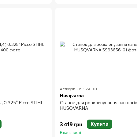
Артикул: 5993656-01
Husqvarna
", 0.325" Picco STIHL
Станок для розклепування ланцюгі
HUSQVARNA
Купити
3 419 грн
В наявності