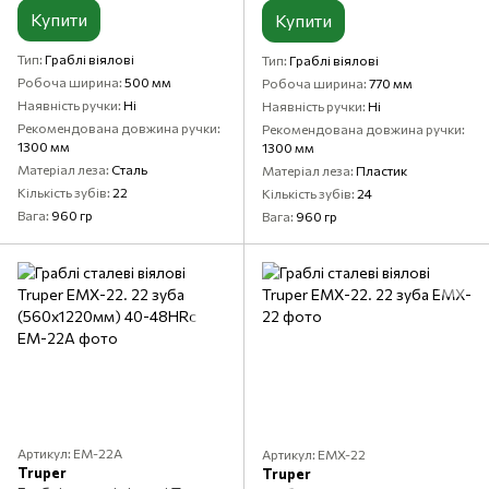
Купити
Купити
Тип
Граблі віялові
Тип
Граблі віялові
Робоча ширина
500 мм
Робоча ширина
770 мм
Наявність ручки
Ні
Наявність ручки
Ні
Рекомендована довжина ручки
Рекомендована довжина ручки
1300 мм
1300 мм
Матеріал леза
Сталь
Матеріал леза
Пластик
Кількість зубів
22
Кількість зубів
24
Вага
960 гр
Вага
960 гр
Артикул: EM-22A
Артикул: EMX-22
Truper
Truper