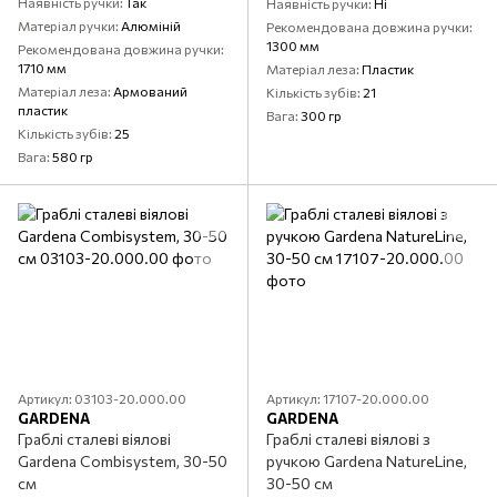
Наявність ручки
Так
Наявність ручки
Ні
Матеріал ручки
Алюміній
Рекомендована довжина ручки
1300 мм
Рекомендована довжина ручки
1710 мм
Матеріал леза
Пластик
Матеріал леза
Армований
Кількість зубів
21
пластик
Вага
300 гр
Кількість зубів
25
Вага
580 гр
Артикул: 03103-20.000.00
Артикул: 17107-20.000.00
GARDENA
GARDENA
Граблі сталеві віялові
Граблі сталеві віялові з
Gardena Combisystem, 30-50
ручкою Gardena NatureLine,
см
30-50 см