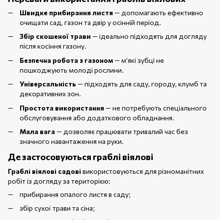
Швидке прибирання листя
— допомагають ефективно
очищати сад, газон та двір у осінній період.
Збір скошеної трави
— ідеально підходять для догляду
після косіння газону.
Безпечна робота з газоном
— м’які зубці не
пошкоджують молоді рослини.
Універсальність
— підходять для саду, городу, клумб та
декоративних зон.
Простота використання
— не потребують спеціального
обслуговування або додаткового обладнання.
Мала вага
— дозволяє працювати тривалий час без
значного навантаження на руки.
Де застосовуються граблі віялові
Граблі віялові садові
використовуються для різноманітних
робіт із догляду за територією:
прибирання опалого листя в саду;
збір сухої трави та сіна;