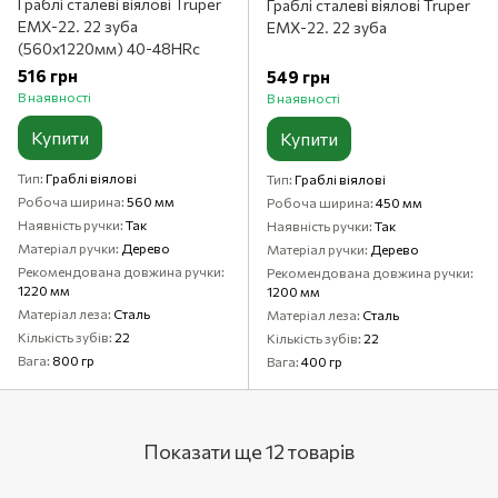
Граблі сталеві віялові Truper
Граблі сталеві віялові Truper
EMX-22. 22 зуба
EMX-22. 22 зуба
(560х1220мм) 40-48HRc
516 грн
549 грн
В наявності
В наявності
Купити
Купити
Тип
Граблі віялові
Тип
Граблі віялові
Робоча ширина
560 мм
Робоча ширина
450 мм
Наявність ручки
Так
Наявність ручки
Так
Матеріал ручки
Дерево
Матеріал ручки
Дерево
Рекомендована довжина ручки
Рекомендована довжина ручки
1220 мм
1200 мм
Матеріал леза
Сталь
Матеріал леза
Сталь
Кількість зубів
22
Кількість зубів
22
Вага
800 гр
Вага
400 гр
Показати ще 12 товарів