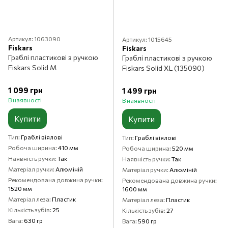
Артикул: 1063090
Артикул: 1015645
Fiskars
Fiskars
Граблі пластикові з ручкою
Граблі пластикові з ручкою
Fiskars Solid M
Fiskars Solid XL (135090)
1 099 грн
1 499 грн
В наявності
В наявності
Купити
Купити
Тип
Граблі віялові
Тип
Граблі віялові
Робоча ширина
410 мм
Робоча ширина
520 мм
Наявність ручки
Так
Наявність ручки
Так
Матеріал ручки
Алюміній
Матеріал ручки
Алюміній
Рекомендована довжина ручки
Рекомендована довжина ручки
1520 мм
1600 мм
Матеріал леза
Пластик
Матеріал леза
Пластик
Кількість зубів
25
Кількість зубів
27
Вага
630 гр
Вага
590 гр