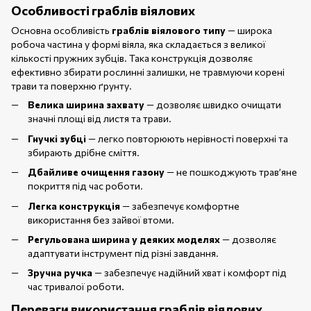
Особливості граблів віялових
Основна особливість
граблів віялового типу
— широка
робоча частина у формі віяла, яка складається з великої
кількості пружних зубців. Така конструкція дозволяє
ефективно збирати рослинні залишки, не травмуючи корені
трави та поверхню ґрунту.
Велика ширина захвату
— дозволяє швидко очищати
значні площі від листя та трави.
Гнучкі зубці
— легко повторюють нерівності поверхні та
збирають дрібне сміття.
Дбайливе очищення газону
— не пошкоджують трав’яне
покриття під час роботи.
Легка конструкція
— забезпечує комфортне
використання без зайвої втоми.
Регульована ширина у деяких моделях
— дозволяє
адаптувати інструмент під різні завдання.
Зручна ручка
— забезпечує надійний хват і комфорт під
час тривалої роботи.
Переваги використання граблів віялових