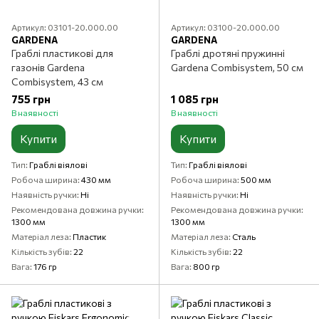
Артикул: 03101-20.000.00
Артикул: 03100-20.000.00
GARDENA
GARDENA
Граблі пластикові для
Граблі дротяні пружинні
газонів Gardena
Gardena Combisystem, 50 см
Combisystem, 43 см
755 грн
1 085 грн
В наявності
В наявності
Купити
Купити
Тип
Граблі віялові
Тип
Граблі віялові
Робоча ширина
430 мм
Робоча ширина
500 мм
Наявність ручки
Ні
Наявність ручки
Ні
Рекомендована довжина ручки
Рекомендована довжина ручки
1300 мм
1300 мм
Матеріал леза
Пластик
Матеріал леза
Сталь
Кількість зубів
22
Кількість зубів
22
Вага
176 гр
Вага
800 гр