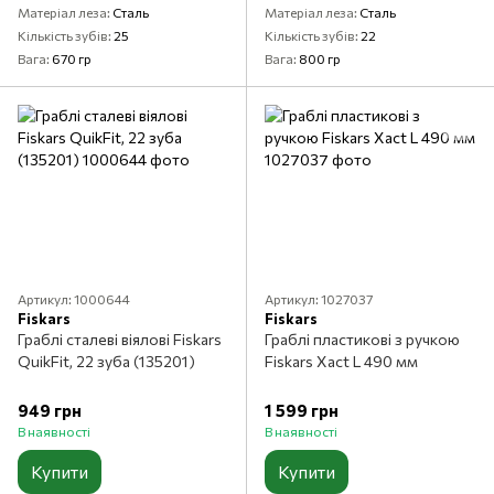
Матеріал леза
Сталь
Матеріал леза
Сталь
Кількість зубів
25
Кількість зубів
22
Вага
670 гр
Вага
800 гр
Артикул: 1000644
Артикул: 1027037
Fiskars
Fiskars
Граблі сталеві віялові Fiskars
Граблі пластикові з ручкою
QuikFit, 22 зуба (135201)
Fiskars Xact L 490 мм
949 грн
1 599 грн
В наявності
В наявності
Купити
Купити