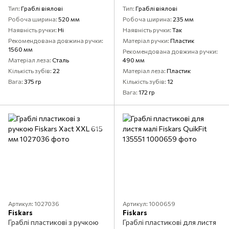
Тип
Граблі віялові
Тип
Граблі віялові
Робоча ширина
520 мм
Робоча ширина
235 мм
Наявність ручки
Ні
Наявність ручки
Так
Рекомендована довжина ручки
Матеріал ручки
Пластик
1560 мм
Рекомендована довжина ручки
Матеріал леза
Сталь
490 мм
Кількість зубів
22
Матеріал леза
Пластик
Вага
375 гр
Кількість зубів
12
Вага
172 гр
Артикул: 1027036
Артикул: 1000659
Fiskars
Fiskars
Граблі пластикові з ручкою
Граблі пластикові для листя