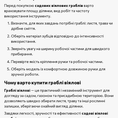
Перед покупкою
садових віялових граблів
варто
враховувати площу ділянки, вид робіт та частоту
використання інструменту.
Визначте, для яких завдань потрібні граблі: листя, трава чи
дрібне сміття.
Оберіть матеріал зубців відповідно до інтенсивності
використання.
Зверніть увагу на ширину робочої частини для швидкого
прибирання.
Перевірте якість кріплення ручки та робочої частини.
Оберіть модель із комфортною довжиною ручки для
зручної роботи.
Чому варто купити граблі віялові
Граблі віялові
— це практичний і незамінний інструмент для
догляду за садом, газоном та присадибною територією. Вони
дозволяють швидко збирати листя, траву та інші рослинні
залишки, зберігаючи охайний вигляд ділянки.
Завдяки легкості, зручності та ефективності
садові віялові