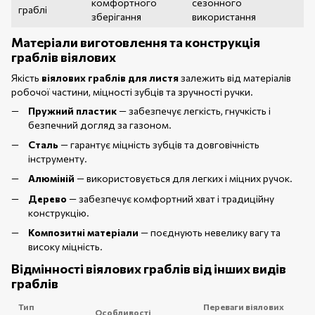
комфортного
сезонного
граблі
зберігання
використання
Матеріали виготовлення та конструкція
граблів віялових
Якість
віялових граблів для листя
залежить від матеріалів
робочої частини, міцності зубців та зручності ручки.
Пружний пластик
— забезпечує легкість, гнучкість і
безпечний догляд за газоном.
Сталь
— гарантує міцність зубців та довговічність
інструменту.
Алюміній
— використовується для легких і міцних ручок.
Дерево
— забезпечує комфортний хват і традиційну
конструкцію.
Композитні матеріали
— поєднують невелику вагу та
високу міцність.
Відмінності віялових граблів від інших видів
граблів
Тип
Переваги віялових
Особливості