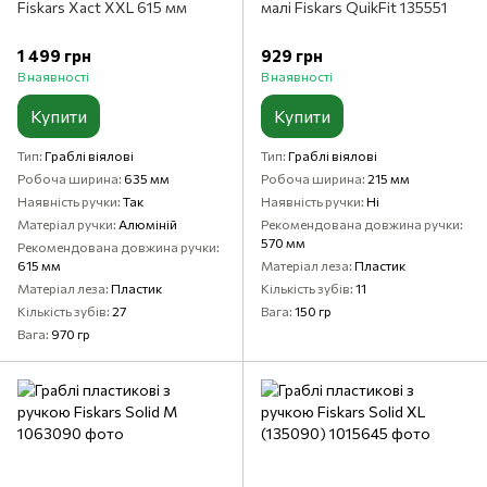
Fiskars Xact XXL 615 мм
малі Fiskars QuikFit 135551
1 499 грн
929 грн
В наявності
В наявності
Купити
Купити
Тип
Граблі віялові
Тип
Граблі віялові
Робоча ширина
635 мм
Робоча ширина
215 мм
Наявність ручки
Так
Наявність ручки
Ні
Матеріал ручки
Алюміній
Рекомендована довжина ручки
570 мм
Рекомендована довжина ручки
615 мм
Матеріал леза
Пластик
Матеріал леза
Пластик
Кількість зубів
11
Кількість зубів
27
Вага
150 гр
Вага
970 гр