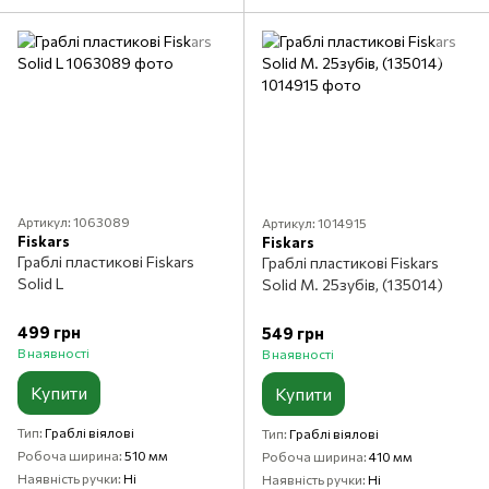
Артикул: 1063089
Артикул: 1014915
Fiskars
Fiskars
Граблі пластикові Fiskars
Граблі пластикові Fiskars
Solid L
Solid M. 25зубів, (135014)
499 грн
549 грн
В наявності
В наявності
Купити
Купити
Тип
Граблі віялові
Тип
Граблі віялові
Робоча ширина
510 мм
Робоча ширина
410 мм
Наявність ручки
Ні
Наявність ручки
Ні