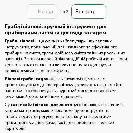
Назад
Вперед
1
з 2
Граблі віялові: зручний інструмент для
прибирання листя та догляду за садом
Граблі віялові
— це один із найпопулярніших садових
інструментів, призначений для швидкого та ефективного
прибирання листя, трави, дрібного сміття та інших рослинних
залишків. Завдяки широкій віялоподібній робочій частині вони
дозволяють охоплювати велику площу за один рух, не
пошкоджуючи газонне покриття.
Віялові граблі садові
мають гнучкі зубці, які легко
пристосовуються до поверхні землі, збирають навіть дрібні
частинки та забезпечують акуратний догляд за газонами,
клумбами й декоративними ділянками.
Сучасні
граблі віялові для листя
виготовляються з легких і
міцних матеріалів, мають ергономічну конструкцію та
підходять як для регулярного догляду за невеликими
присадибними ділянками, так і для прибирання великих
територій.