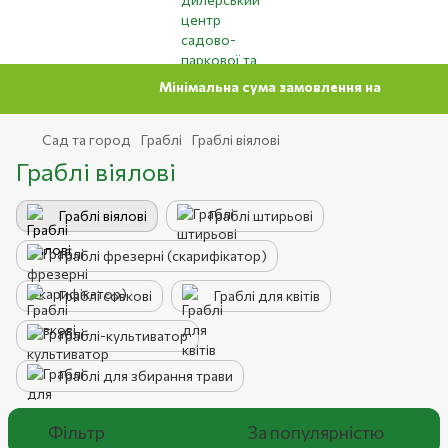
Мінімальна сума замовлення на сайті 500 грн
Сад та город
Граблі
Граблі віялові
Граблі віялові
Граблі віялові
Граблі штирьові
Граблі фрезерні (скарифікатор)
Граблі совкові
Граблі для квітів
Граблі-культиватор
Граблі для збирання трави
Фільтр
За популярністю