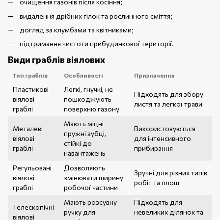
очищення газонів після косіння;
видалення дрібних гілок та рослинного сміття;
догляд за клумбами та квітниками;
підтримання чистоти прибудинкової території.
Види граблів віялових
Тип граблів
Особливості
Призначення
Пластикові
Легкі, гнучкі, не
Підходять для збору
віялові
пошкоджують
листя та легкої трави
граблі
поверхню газону
Мають міцні
Металеві
Використовуються
пружні зубці,
віялові
для інтенсивного
стійкі до
граблі
прибирання
навантажень
Регульовані
Дозволяють
Зручні для різних типів
віялові
змінювати ширину
робіт та площ
граблі
робочої частини
Мають розсувну
Підходять для
Телескопічні
ручку для
невеликих ділянок та
віялові