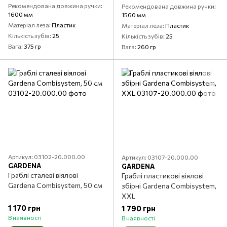
Рекомендована довжина ручки
Рекомендована довжина ручки
1600 мм
1560 мм
Матеріал леза
Пластик
Матеріал леза
Пластик
Кількість зубів
25
Кількість зубів
25
Вага
375 гр
Вага
260 гр
Артикул: 03102-20.000.00
Артикул: 03107-20.000.00
GARDENA
GARDENA
Граблі сталеві віялові
Граблі пластикові віялові
Gardena Combisystem, 50 см
збірні Gardena Combisystem,
XXL
1 170 грн
1 790 грн
В наявності
В наявності