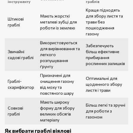
інструменту
граблів
Краще підходять
Мають жорсткі
для збору листя та
Штикові
металеві зубці для
трави без
граблі
роботи із землею
пошкодження
газону
Використовуються
Забезпечують
для вирівнювання та
Звичайні
більш ефективне
легкого
садові граблі
прибирання
розпушування
рослинних залишків
ґрунту
Призначені для
Оптимальні для
Граблі-
очищення газону
щоденного збору
скарифікатор
від моху та
листя і трави
повстяного шару
Мають широку
Більш легкі та зручні
Совкові
форму для збору
для роботи з
граблі
великих обсягів
газоном
матеріалу
Як вибрати граблі віялові