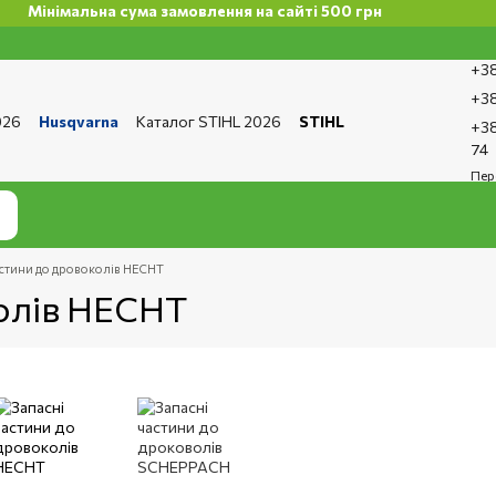
Мінімальна сума замовлення на сайті 500 грн
+38
+38
026
Husqvarna
Каталог STIHL 2026
STIHL
+38
та і доставка
Обмін та повернення
Контакти
74
ро магазин
Бренди
Статті
Статті з ремонту
Пер
тика конфіденційності
астини до дровоколів HECHT
колів HECHT