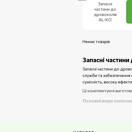
Запасні
частини до
дровоколів
AL-KO
Немає товарів
Запасні частини
Запасні частини до дров
служби та забезпечення 
сумісність, високу ефект
Ці комплектуючі виготовл
Основні види запасн
Гідравлічні насоси 
Прокладки, ущільню
Гідравлічні шланги
–