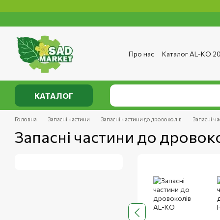
Перейти до основного контенту
Про нас
Каталог AL-KO 2
Сервіс та ремонт
Опла
Сертифікати
Відгуки п
Публічний договір
Полі
КАТАЛОГ
Головна
Запасні частини
Запасні частини до дровоколів
Запасні ч
Запасні частини до дрово