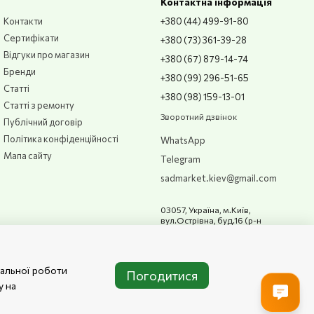
Контактна інформація
льний тиск;
Контакти
+380 (44) 499-91-80
плавну роботу;
Сертифікати
+380 (73) 361-39-28
иводу;
Відгуки про магазин
+380 (67) 879-14-74
Бренди
+380 (99) 296-51-65
Статті
+380 (98) 159-13-01
Статті з ремонту
Зворотний дзвінок
Публічний договір
Політика конфіденційності
WhatsApp
Мапа сайту
Telegram
sadmarket.kiev@gmail.com
03057, Україна, м.Київ,
вул.Острівна, буд.16 (р-н
Столичного шосе) м Київ,
Столичне шосе, 2 (Husqvarna
дилерський центр)
Мапа проїзду
мальної роботи
Погодитися
у на
 ефективно;