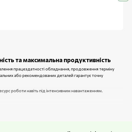
чність та максимальна продуктивність
новлення працездатності обладнання, продовження терміну
нальних або рекомендованих деталей гарантує точну
есурс роботи навіть під інтенсивним навантаженням.
ання деревини;
ми та захищають від витоків;