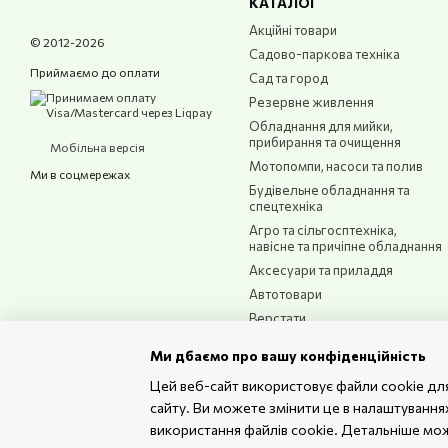
КАТАЛОГ
Клапани та розподі
Акційні товари
© 2012-2026
Вали, підшипники т
Садово-паркова техніка
Приймаємо до оплати
Електричні компоне
Сад та город
Резервне живлення
Кріпильні елементи
Обладнання для мийки,
Ремкомплекти
– наб
прибирання та очищення
Мобільна версія
Мотопомпи, насоси та полив
Особливості запасни
Ми в соцмережах
Будівельне обладнання та
Повна сумісність із 
спецтехніка
Агро та сільгосптехніка,
Висока точність виго
навісне та причіпне обладнання
Міцні та зносостійкі
Аксесуари та приладдя
Стійкість до механічн
Автотовари
Верстати
Проста установка та 
Підтримка оптимально
Ми дбаємо про вашу конфіденційність
Цей веб-сайт використовує файли cookie для
Переваги використан
сайту. Ви можете змінити це в налаштування
Надійність та безпе
використання файлів cookie. Детальніше мо
Подовжений термін