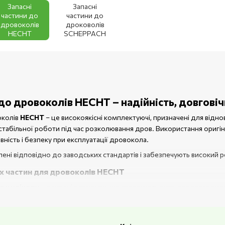
Запасні
Запасні
частини до
частини до
дровоколів
дроковолів
HECHT
SCHEPPACH
 до дровоколів HECHT – надійність, довгові
околів
HECHT
– це високоякісні комплектуючі, призначені для від
стабільної роботи під час розколювання дров. Використання оригі
ивність і безпеку при експлуатації дровокола.
ені відповідно до заводських стандартів і забезпечують високий р
их частин для дровоколів HECHT
та циліндри
– основні елементи, що створюють тиск для розколюв
вачі та сальники
– забезпечують герметичність гідравлічної систе
 посилені труби, стійкі до високого тиску і механічних впливів;