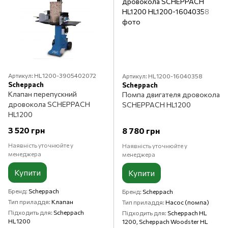
Артикул: HL1200-3905402072
Артикул: HL1200-16040358
Scheppach
Scheppach
Клапан перепускний
Помпа двигателя дровокола
дровокола SCHEPPACH
SCHEPPACH HL1200
HL1200
3 520 грн
8 780 грн
Наявність уточнюйте у
Наявність уточнюйте у
менеджера
менеджера
Купити
Купити
Бренд
Scheppach
Бренд
Scheppach
Тип приладдя
Клапан
Тип приладдя
Насос (помпа)
Підходить для
Scheppach
Підходить для
Scheppach HL
HL1200
1200, Scheppach Woodster HL