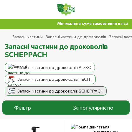
Мінімальна сума замовлення на сайті 5
Запасні частини
Запасні частини до дровоколів
Запасні ча
Запасні частини до дроковолів
SCHEPPACH
Запасні частини до дровоколів AL-KO
Запасні частини до дровоколів HECHT
Запасні частини до дроковолів SCHEPPACH
Фільтр
За популярністю