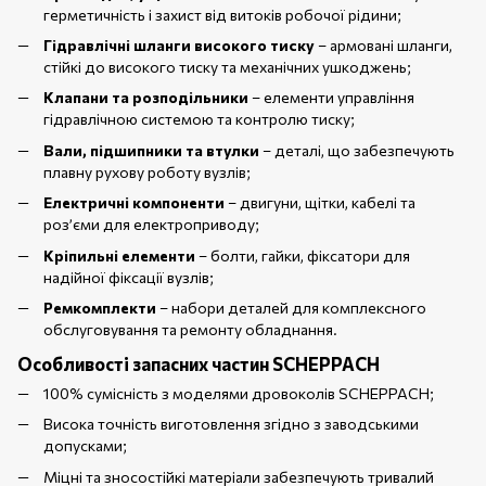
герметичність і захист від витоків робочої рідини;
Гідравлічні шланги високого тиску
– армовані шланги,
стійкі до високого тиску та механічних ушкоджень;
Клапани та розподільники
– елементи управління
гідравлічною системою та контролю тиску;
Вали, підшипники та втулки
– деталі, що забезпечують
плавну рухову роботу вузлів;
Електричні компоненти
– двигуни, щітки, кабелі та
роз’єми для електроприводу;
Кріпильні елементи
– болти, гайки, фіксатори для
надійної фіксації вузлів;
Ремкомплекти
– набори деталей для комплексного
обслуговування та ремонту обладнання.
Особливості запасних частин SCHEPPACH
100% сумісність з моделями дровоколів SCHEPPACH;
Висока точність виготовлення згідно з заводськими
допусками;
Міцні та зносостійкі матеріали забезпечують тривалий