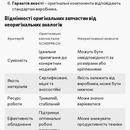
Гарантія якості
– оригінальні компоненти відповідають
стандартам виробника.
Відмінності оригінальних запчастин від
неоригінальних аналогів
Оригінальні
Критерій
запчастини
Неоригінальні аналоги
SCHEPPACH
Ідеальне
Можуть бути
прилягання до
невідповідності за
Сумісність
конкретних
розмірами або
моделей
кріпленнями
Сертифіковані,
Якість залежить від
Якість
міцні та
виробника, може бути
матеріалів
зносостійкі
нижчою
Ресурс
Тривалий,
Може значно
роботи
стабільний
варіюватися
Підтримує
Ефективність
оптимальні
Може знижувати
обладнання
робочі
продуктивність техніки
параметри