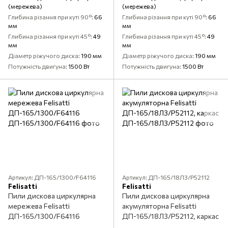
(мережева)
(мережева)
Глибина різання при куті 90°
66
Глибина різання при куті 90°
66
мм
мм
Глибина різання при куті 45°
49
Глибина різання при куті 45°
49
мм
мм
Діаметр ріжучого диска
190 мм
Діаметр ріжучого диска
190 мм
Потужність двигуна
1500 Вт
Потужність двигуна
1500 Вт
Артикул: ДП-165/1300/F64116
Артикул: ДП-165/18Л3/P52112
Felisatti
Felisatti
Пили дискова циркулярна
Пили дискова циркулярна
мережева Felisatti
акумуляторна Felisatti
ДП-165/1300/F64116
ДП-165/18Л3/P52112, каркас