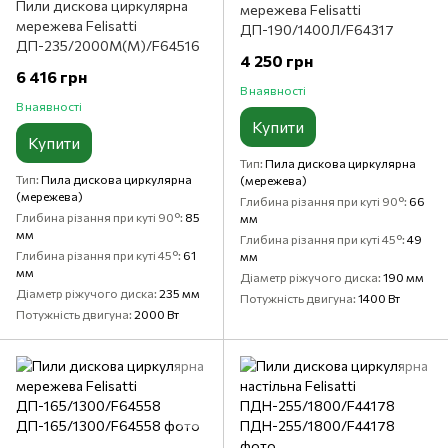
Пили дискова циркулярна
мережева Felisatti
мережева Felisatti
ДП-190/1400Л/F64317
ДП-235/2000M(M)/F64516
4 250 грн
6 416 грн
В наявності
В наявності
Купити
Купити
Тип
Пила дискова циркулярна
Тип
Пила дискова циркулярна
(мережева)
(мережева)
Глибина різання при куті 90°
66
Глибина різання при куті 90°
85
мм
мм
Глибина різання при куті 45°
49
Глибина різання при куті 45°
61
мм
мм
Діаметр ріжучого диска
190 мм
Діаметр ріжучого диска
235 мм
Потужність двигуна
1400 Вт
Потужність двигуна
2000 Вт