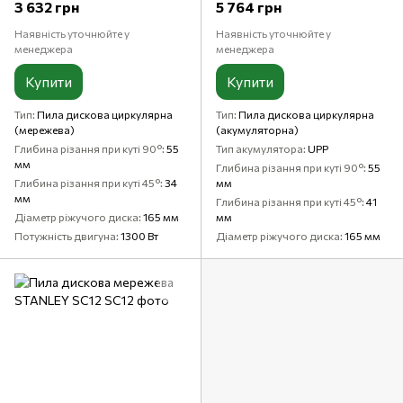
3 632 грн
5 764 грн
Наявність уточнюйте у
Наявність уточнюйте у
менеджера
менеджера
Купити
Купити
Тип
Пила дискова циркулярна
Тип
Пила дискова циркулярна
(мережева)
(акумуляторна)
Глибина різання при куті 90°
55
Тип акумулятора
UPP
мм
Глибина різання при куті 90°
55
Глибина різання при куті 45°
34
мм
мм
Глибина різання при куті 45°
41
Діаметр ріжучого диска
165 мм
мм
Потужність двигуна
1300 Вт
Діаметр ріжучого диска
165 мм