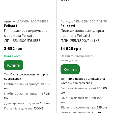
Артикул: ДП-165/1300/F64558
Артикул: ПДН-255/1800/F44178
Felisatti
Felisatti
Пили дискова циркулярна
Пили дискова циркулярна
мережева Felisatti
настільна Felisatti
ДП-165/1300/F64558
ПДН-255/1800/F44178
3 632 грн
14 628 грн
В наявності
Наявність уточнюйте у
менеджера
Купити
Купити
Тип
Пила дискова циркулярна
(мережева)
Тип
Пила дискова циркулярна
настільна (мережева)
Глибина різання при куті 90°
55
мм
Глибина різання при куті 90°
85
мм
Глибина різання при куті 45°
38
мм
Глибина різання при куті 45°
50
мм
Діаметр ріжучого диска
165 мм
Діаметр ріжучого диска
255 мм
Потужність двигуна
1300 Вт
Потужність двигуна
1800 Вт