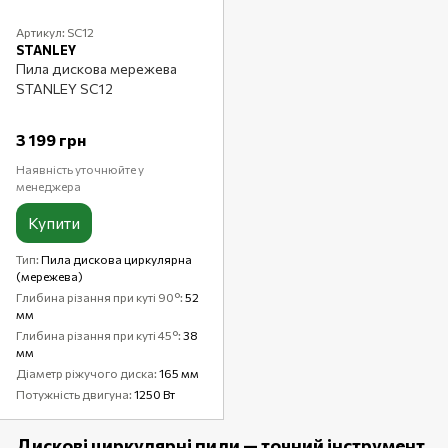
Артикул: SC12
STANLEY
Пила дискова мережева
STANLEY SC12
3 199 грн
Наявність уточнюйте у
менеджера
Купити
Тип
Пила дискова циркулярна
(мережева)
Глибина різання при куті 90°
52
мм
Глибина різання при куті 45°
38
мм
Діаметр ріжучого диска
165 мм
Потужність двигуна
1250 Вт
Дискові циркулярні пили — точний інструмент