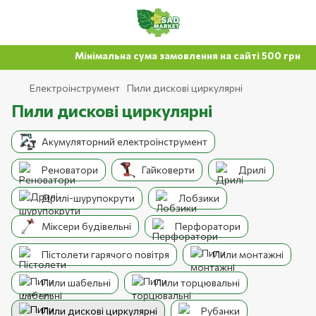
Мінімальна сума замовлення на сайті 500 грн
Електроінструмент
Пили дискові циркулярні
Пили дискові циркулярні
Акумуляторний електроінструмент
Реноватори
Гайковерти
Дрилі
Дрилі-шурупокрути
Лобзики
Міксери будівельні
Перфоратори
Пістолети гарячого повітря
Пили монтажні
Пили шабельні
Пили торцювальні
Пили дискові циркулярні
Рубанки