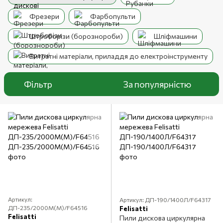
Фрезери
Фарбопульти
Штроборізи (борознороби)
Шліфмашини
Витратні матеріали, приладдя до електроінструменту
Фільтр
За популярністю
Артикул:
Артикул: ДП-190/1400Л/F64317
ДП-235/2000M(M)/F64516
Felisatti
Felisatti
Пили дискова циркулярна