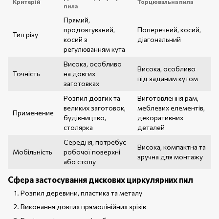
Критерій
Торцювальна пила
пила
Прямий,
продовгуваний,
Поперечний, косий,
Тип різу
косий з
діагональний
регулюванням кута
Висока, особливо
Висока, особливо
Точність
на довгих
під заданим кутом
заготовках
Розпил довгих та
Виготовлення рам,
великих заготовок,
меблевих елементів,
Применение
будівництво,
декоративних
столярка
деталей
Середня, потребує
Висока, компактна та
Мобільність
робочої поверхні
зручна для монтажу
або столу
Сфера застосування дискових циркулярних пил
Розпил деревини, пластика та металу
Виконання довгих прямолінійних зрізів