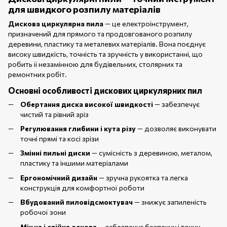
для швидкого розпилу матеріалів
Дискова циркулярна пила
— це електроінструмент,
призначений для прямого та продовгованого розпилу
деревини, пластику та металевих матеріалів. Вона поєднує
високу швидкість, точність та зручність у використанні, що
робить її незамінною для будівельних, столярних та
ремонтних робіт.
Основні особливості дискових циркулярних пил
Обертання диска високої швидкості
— забезпечує
чистий та рівний зріз
Регулювання глибини і кута різу
— дозволяє виконувати
точні прямі та косі зрізи
Змінні пильні диски
— сумісність з деревиною, металом,
пластику та іншими матеріалами
Ергономічний дизайн
— зручна рукоятка та легка
конструкція для комфортної роботи
Вбудований пиловідсмоктувач
— знижує запиленість
робочої зони
Міцна і стійка основа
— забезпечує безпечну і точну