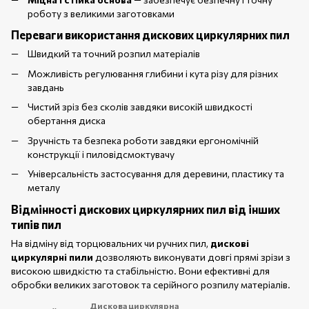
роботу з великими заготовками
Переваги використання дискових циркулярних пил
Швидкий та точний розпил матеріалів
Можливість регулювання глибини і кута різу для різних
завдань
Чистий зріз без сколів завдяки високій швидкості
обертання диска
Зручність та безпека роботи завдяки ергономічній
конструкції і пиловідсмоктувачу
Універсальність застосування для деревини, пластику та
металу
Відмінності дискових циркулярних пил від інших
типів пил
На відміну від торцювальних чи ручних пил,
дискові
циркулярні пили
дозволяють виконувати довгі прямі зрізи з
високою швидкістю та стабільністю. Вони ефективні для
обробки великих заготовок та серійного розпилу матеріалів.
Дискова циркулярна