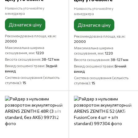
standard)
Наявність уточнюйте у
Наявність уточнюйте у
менеджера
менеджера
Дізнатися ціну
Дізнатися ціну
Рекомендована площа, кв.м
Рекомендована площа, кв.м
20000
20000
Максимальна ширина
Максимальна ширина
скошування, мм
1220
скошування, мм
1220
Висота скошування
38-127 мм
Висота скошування
38-127 мм
Викид скошеної трави
Задній
Викид скошеної трави
Бічний
викид
викид
Система скошування (кількість
Система скошування (кількість
ступенів)
15
ступенів)
15