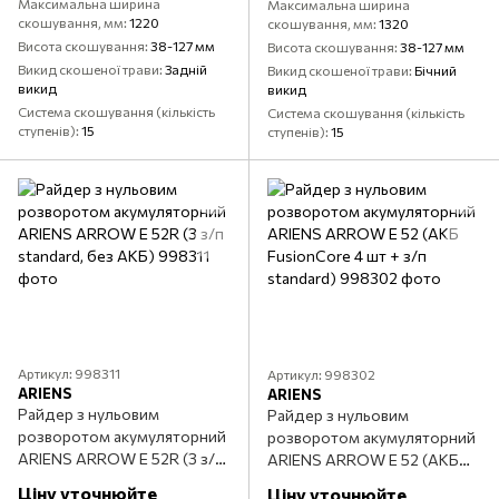
Максимальна ширина
Максимальна ширина
скошування, мм
1220
скошування, мм
1320
Висота скошування
38-127 мм
Висота скошування
38-127 мм
Викид скошеної трави
Задній
Викид скошеної трави
Бічний
викид
викид
Система скошування (кількість
Система скошування (кількість
ступенів)
15
ступенів)
15
Артикул: 998311
Артикул: 998302
ARIENS
ARIENS
Райдер з нульовим
Райдер з нульовим
розворотом акумуляторний
розворотом акумуляторний
ARIENS ARROW E 52R (З з/п
ARIENS ARROW E 52 (АКБ
standard, без АКБ)
FusionCore 4 шт + з/п
Ціну уточнюйте
Ціну уточнюйте