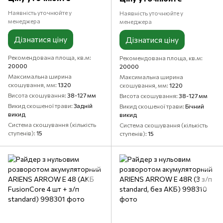
Наявність уточнюйте у
Наявність уточнюйте у
менеджера
менеджера
Дізнатися ціну
Дізнатися ціну
Рекомендована площа, кв.м
Рекомендована площа, кв.м
20000
20000
Максимальна ширина
Максимальна ширина
скошування, мм
1320
скошування, мм
1220
Висота скошування
38-127 мм
Висота скошування
38-127 мм
Викид скошеної трави
Задній
Викид скошеної трави
Бічний
викид
викид
Система скошування (кількість
Система скошування (кількість
ступенів)
15
ступенів)
15