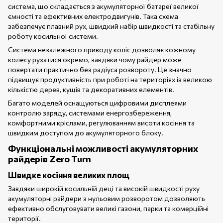
система, що складається з акумуляторної батареї великої
ємності та ефективних електродвигунів. Така схема
забезпечує плавний рух, швидкий набір швидкості та стабільну
роботу косильної системи.
Система незалежного приводу коліс дозволяє кожному
колесу рухатися окремо, завдяки чому райдер може
повертати практично без радіуса розвороту. Це значно
підвищує продуктивність при роботі на територіях із великою
кількістю дерев, кущів та декоративних елементів.
Багато моделей оснащуються цифровими дисплеями
контролю заряду, системами енергозбереження,
комфортними кріслами, регулюванням висоти косіння та
швидким доступом до акумуляторного блоку.
Функціональні можливості акумуляторних
райдерів Zero Turn
Швидке косіння великих площ
Завдяки широкій косильній деці та високій швидкості руху
акумуляторні райдери з нульовим розворотом дозволяють
ефективно обслуговувати великі газони, парки та комерційні
території.