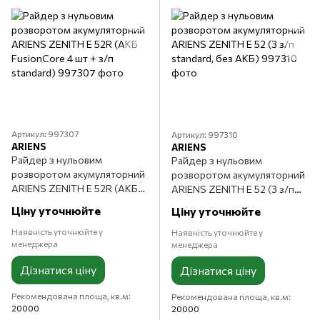
Артикул: 997307
Артикул: 997310
ARIENS
ARIENS
Райдер з нульовим
Райдер з нульовим
розворотом акумуляторний
розворотом акумуляторний
ARIENS ZENITH E 52R (АКБ
ARIENS ZENITH E 52 (З з/п
FusionCore 4 шт + з/п
standard, без АКБ)
Ціну уточнюйте
Ціну уточнюйте
standard)
Наявність уточнюйте у
Наявність уточнюйте у
менеджера
менеджера
Дізнатися ціну
Дізнатися ціну
Рекомендована площа, кв.м
Рекомендована площа, кв.м
20000
20000