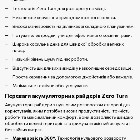
Технологія Zero Turn для розвороту на місці.
Незалежне керування приводом кожного колеса.
Висока маневровість на ділянках зі складною плануванням.
Потужні електродвигуни для ефективного косіння трави.
Широка косильна дека для швидкої обробки великих
площ.
Низький рівень шуму під час роботи.
Відсутність шкідливих викидів у навколишнє середовище.
Просте керування за допомогою джойстиків або важелів.
Мінімальне технічне обслуговування.
Переваги акумуляторних райдерів Zero Turn
Акумуляторні райдери з нульовим розворотом створені для
користувачів, яким потрібна висока продуктивність, точність
роботи та максимальний комфорт. Вони дозволяють швидко
обробляти великі території та отримувати якісний результат
без зайвих витрат.
Маневровість 360°.
Технологія нульового розвороту