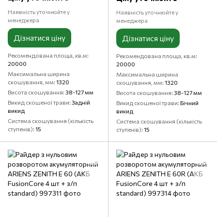
standard)
Наявність уточнюйте у
Наявність уточнюйте у
менеджера
менеджера
Дізнатися ціну
Дізнатися ціну
Рекомендована площа, кв.м
Рекомендована площа, кв.м
20000
20000
Максимальна ширина
Максимальна ширина
скошування, мм
1320
скошування, мм
1320
Висота скошування
38-127 мм
Висота скошування
38-127 мм
Викид скошеної трави
Задній
Викид скошеної трави
Бічний
викид
викид
Система скошування (кількість
Система скошування (кількість
ступенів)
15
ступенів)
15