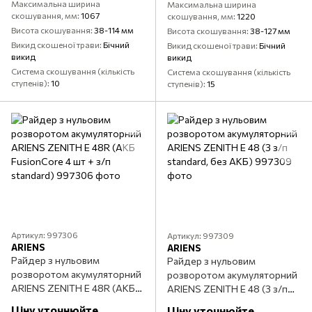
Максимальна ширина
Максимальна ширина
скошування, мм
1067
скошування, мм
1220
Висота скошування
38-114 мм
Висота скошування
38-127 мм
Викид скошеної трави
Бічний
Викид скошеної трави
Бічний
викид
викид
Система скошування (кількість
Система скошування (кількість
ступенів)
10
ступенів)
15
Артикул: 997306
Артикул: 997309
ARIENS
ARIENS
Райдер з нульовим
Райдер з нульовим
розворотом акумуляторний
розворотом акумуляторний
ARIENS ZENITH E 48R (АКБ
ARIENS ZENITH E 48 (З з/п
FusionCore 4 шт + з/п
standard, без АКБ)
Ціну уточнюйте
Ціну уточнюйте