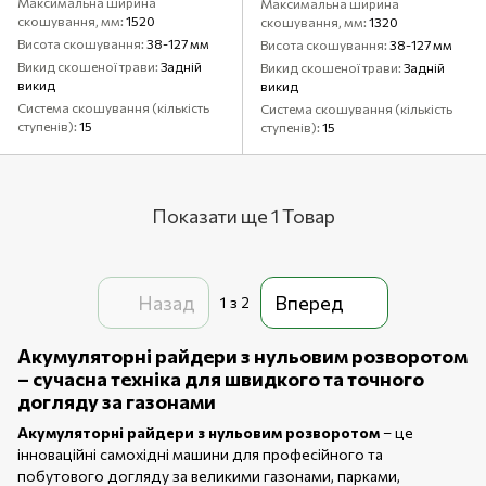
Максимальна ширина
Максимальна ширина
скошування, мм
1520
скошування, мм
1320
Висота скошування
38-127 мм
Висота скошування
38-127 мм
Викид скошеної трави
Задній
Викид скошеної трави
Задній
викид
викид
Система скошування (кількість
Система скошування (кількість
ступенів)
15
ступенів)
15
Показати ще 1 Товар
Назад
Вперед
1
з 2
Акумуляторні райдери з нульовим розворотом
– сучасна техніка для швидкого та точного
догляду за газонами
Акумуляторні райдери з нульовим розворотом
– це
інноваційні самохідні машини для професійного та
побутового догляду за великими газонами, парками,