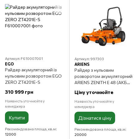
Артикул: F610007001
Артикул: 997303
EGO
ARIENS
Райдер акумуляторний із
Райдер з нульовим
нульовим розворотом EGO
розворотом акумуляторний
ZERO ZT4201E-S
ARIENS ZENITH E 48 (АКБ
FusionCore 4 шт + з/п
310 999 грн
Ціну уточнюйте
standard)
Наявність уточнюйте у
Наявність уточнюйте у
менеджера
менеджера
Купити
Дізнатися ціну
Рекомендована площа, кв.м
Рекомендована площа, кв.м
12000
20000