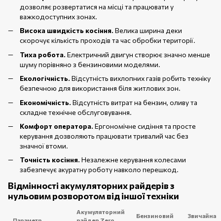
дозволяє розвертатися на місці та працювати у
важкодоступних зонах.
Висока швидкість косіння.
Велика ширина деки
скорочує кількість проходів та час обробки території.
Тиха робота.
Електричний двигун створює значно менше
шуму порівняно з бензиновими моделями.
Екологічність.
Відсутність вихлопних газів робить техніку
безпечною для використання біля житлових зон.
Економічність.
Відсутність витрат на бензин, оливу та
складне технічне обслуговування.
Комфорт оператора.
Ергономічне сидіння та просте
керування дозволяють працювати тривалий час без
значної втоми.
Точність косіння.
Незалежне керування колесами
забезпечує акуратну роботу навколо перешкод.
Відмінності акумуляторних райдерів з
нульовим розворотом від іншої техніки
Акумуляторний
Бензиновий
Звичайна
Параметр
райдер Zero