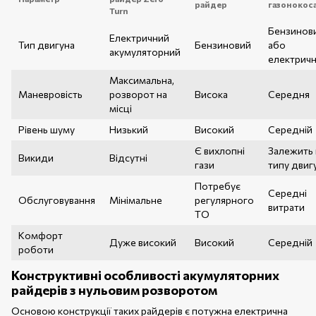
райдер
газонокос
Turn
Бензинов
Електричний
Тип двигуна
Бензиновий
або
акумуляторний
електрич
Максимальна,
Маневровість
розворот на
Висока
Середня
місці
Рівень шуму
Низький
Високий
Середній
Є вихлопні
Залежить 
Викиди
Відсутні
гази
типу двиг
Потребує
Середні
Обслуговування
Мінімальне
регулярного
витрати
ТО
Комфорт
Дуже високий
Високий
Середній
роботи
Конструктивні особливості акумуляторних
райдерів з нульовим розворотом
Основою конструкції таких райдерів є потужна електрична