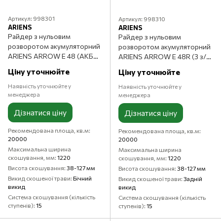
Артикул: 998301
Артикул: 998310
ARIENS
ARIENS
Райдер з нульовим
Райдер з нульовим
розворотом акумуляторний
розворотом акумуляторний
ARIENS ARROW E 48 (АКБ
ARIENS ARROW E 48R (З з/п
FusionCore 4 шт + з/п
standard, без АКБ)
Ціну уточнюйте
Ціну уточнюйте
standard)
Наявність уточнюйте у
Наявність уточнюйте у
менеджера
менеджера
Дізнатися ціну
Дізнатися ціну
Рекомендована площа, кв.м
Рекомендована площа, кв.м
20000
20000
Максимальна ширина
Максимальна ширина
скошування, мм
1220
скошування, мм
1220
Висота скошування
38-127 мм
Висота скошування
38-127 мм
Викид скошеної трави
Бічний
Викид скошеної трави
Задній
викид
викид
Система скошування (кількість
Система скошування (кількість
ступенів)
15
ступенів)
15