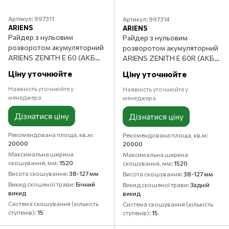
Артикул: 997311
Артикул: 997314
ARIENS
ARIENS
Райдер з нульовим
Райдер з нульовим
розворотом акумуляторний
розворотом акумуляторний
ARIENS ZENITH E 60 (АКБ
ARIENS ZENITH E 60R (АКБ
FusionCore 4 шт + з/п
FusionCore 4 шт + з/п
Ціну уточнюйте
Ціну уточнюйте
standard)
standard)
Наявність уточнюйте у
Наявність уточнюйте у
менеджера
менеджера
Дізнатися ціну
Дізнатися ціну
Рекомендована площа, кв.м
Рекомендована площа, кв.м
20000
20000
Максимальна ширина
Максимальна ширина
скошування, мм
1520
скошування, мм
1520
Висота скошування
38-127 мм
Висота скошування
38-127 мм
Викид скошеної трави
Бічний
Викид скошеної трави
Задній
викид
викид
Система скошування (кількість
Система скошування (кількість
ступенів)
15
ступенів)
15