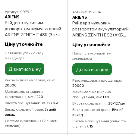
Артикул: 997312
Артикул: 997304
ARIENS
ARIENS
Райдер з нульовим
Райдер з нульовим
розворотом акумуляторний
розворотом акумуляторний
ARIENS ZENITH E 48R (З з/п
ARIENS ZENITH E 52 (АКБ
standard, без АКБ)
FusionCore 4 шт + з/п
Ціну уточнюйте
Ціну уточнюйте
standard)
Наявність уточнюйте у
Наявність уточнюйте у
менеджера
менеджера
Дізнатися ціну
Дізнатися ціну
Рекомендована площа, кв.м
Рекомендована площа, кв.м
20000
20000
Максимальна ширина
Максимальна ширина
скошування, мм
1220
скошування, мм
1320
Висота скошування
38-127 мм
Висота скошування
38-127 мм
Викид скошеної трави
Задній
Викид скошеної трави
Бічний
викид
викид
Система скошування (кількість
Система скошування (кількість
ступенів)
15
ступенів)
15