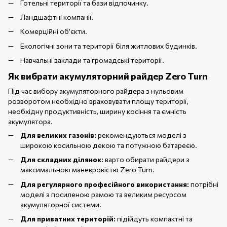
Готельні території та бази відпочинку.
Ландшафтні компанії.
Комерційні об’єкти.
Екологічні зони та території біля житлових будинків.
Навчальні заклади та громадські території.
Як вибрати акумуляторний райдер Zero Turn
Під час вибору акумуляторного райдера з нульовим
розворотом необхідно враховувати площу території,
необхідну продуктивність, ширину косіння та ємність
акумулятора.
Для великих газонів:
рекомендуються моделі з
широкою косильною декою та потужною батареєю.
Для складних ділянок:
варто обирати райдери з
максимальною маневровістю Zero Turn.
Для регулярного професійного використання:
потрібні
моделі з посиленою рамою та великим ресурсом
акумуляторної системи.
Для приватних територій:
підійдуть компактні та