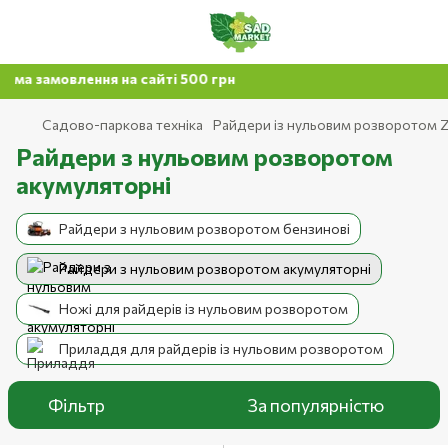
ня на сайті 500 грн
Садово-паркова техніка
Райдери із нульовим розворотом
Райдери з нульовим розворотом
акумуляторні
Райдери з нульовим розворотом бензинові
Райдери з нульовим розворотом акумуляторні
Ножі для райдерів із нульовим розворотом
Приладдя для райдерів із нульовим розворотом
Фільтр
За популярністю