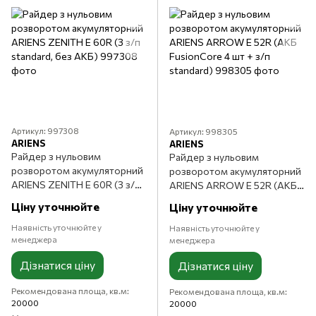
Артикул: 997308
Артикул: 998305
ARIENS
ARIENS
Райдер з нульовим
Райдер з нульовим
розворотом акумуляторний
розворотом акумуляторний
ARIENS ZENITH E 60R (З з/п
ARIENS ARROW E 52R (АКБ
standard, без АКБ)
FusionCore 4 шт + з/п
Ціну уточнюйте
Ціну уточнюйте
standard)
Наявність уточнюйте у
Наявність уточнюйте у
менеджера
менеджера
Дізнатися ціну
Дізнатися ціну
Рекомендована площа, кв.м
Рекомендована площа, кв.м
20000
20000