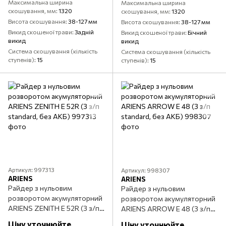
Максимальна ширина
Максимальна ширина
скошування, мм
1320
скошування, мм
1320
Висота скошування
38-127 мм
Висота скошування
38-127 мм
Викид скошеної трави
Задній
Викид скошеної трави
Бічний
викид
викид
Система скошування (кількість
Система скошування (кількість
ступенів)
15
ступенів)
15
Артикул: 997313
Артикул: 998307
ARIENS
ARIENS
Райдер з нульовим
Райдер з нульовим
розворотом акумуляторний
розворотом акумуляторний
ARIENS ZENITH E 52R (З з/п
ARIENS ARROW E 48 (З з/п
standard, без АКБ)
standard, без АКБ)
Ціну уточнюйте
Ціну уточнюйте