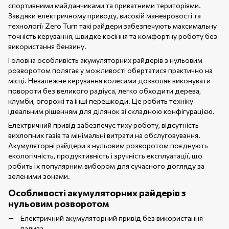
спортивними майданчиками та приватними територіями.
Завдяки електричному приводу, високій маневровості та
технології Zero Turn такі райдери забезпечують максимальну
точність керування, швидке косіння та комфортну роботу без
використання бензину.
Головна особливість акумуляторних райдерів з нульовим
розворотом полягає у можливості обертатися практично на
місці. Незалежне керування колесами дозволяє виконувати
повороти без великого радіуса, легко обходити дерева,
клумби, огорожі та інші перешкоди. Це робить техніку
ідеальним рішенням для ділянок зі складною конфігурацією.
Електричний привід забезпечує тиху роботу, відсутність
вихлопних газів та мінімальні витрати на обслуговування.
Акумуляторні райдери з нульовим розворотом поєднують
екологічність, продуктивність і зручність експлуатації, що
робить їх популярним вибором для сучасного догляду за
зеленими зонами.
Особливості акумуляторних райдерів з
нульовим розворотом
Електричний акумуляторний привід без використання
палива.