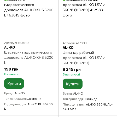
Артикул: 463619
Артикул: 417983
AL-KO
AL-KO
Шестерня гидравлического
Цилиндр рабочий
дровокола AL-KO KHS 5200
дровокола AL-KO LSV 7,
L
560/8 (113789)
199 грн
8 245 грн
В наявності
В наявності
Купити
Купити
Бренд
AL-KO
Бренд
AL-KO
Тип приладдя
Шестерня
Тип приладдя
Циліндр
Підходить для
AL-KO KHS 5200
Підходить для
AL-KO 560/8, AL-
L
KO LSV 7