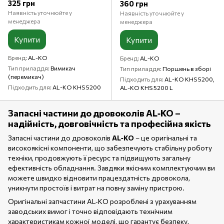
325 грн
360 грн
Наявність уточнюйте у
Наявність уточнюйте у
менеджера
менеджера
Купити
Купити
Бренд
AL-KO
Бренд
AL-KO
Тип приладдя
Вимикач
Тип приладдя
Поршень в зборі
(перемикач)
Підходить для
AL-KO KHS 5200,
Підходить для
AL-KO KHS 5200
AL-KO KHS 5200 L
Запасні частини до дровоколів AL‑KO –
надійність, довговічність та професійна якість
Запасні частини до дровоколів
AL‑KO
– це оригінальні та
високоякісні компоненти, що забезпечують стабільну роботу
техніки, продовжують її ресурс та підвищують загальну
ефективність обладнання. Завдяки якісним комплектуючим ви
можете швидко відновити працездатність дровокола,
уникнути простоїв і витрат на повну заміну пристрою.
Оригінальні запчастини AL‑KO розроблені з урахуванням
заводських вимог і точно відповідають технічним
характеристикам кожної моделі, що гарантує безпеку,