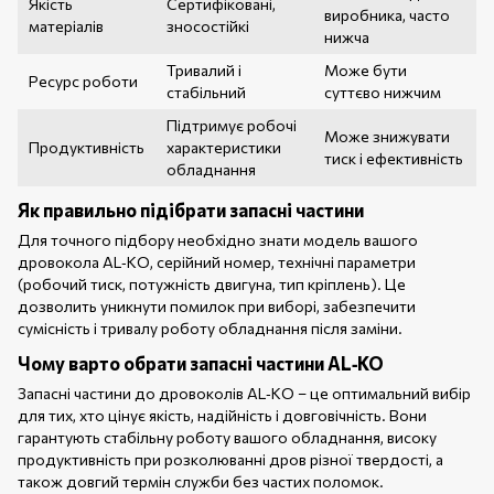
Якість
Сертифіковані,
виробника, часто
матеріалів
зносостійкі
нижча
Тривалий і
Може бути
Ресурс роботи
стабільний
суттєво нижчим
Підтримує робочі
Може знижувати
Продуктивність
характеристики
тиск і ефективність
обладнання
Як правильно підібрати запасні частини
Для точного підбору необхідно знати модель вашого
дровокола AL‑KO, серійний номер, технічні параметри
(робочий тиск, потужність двигуна, тип кріплень). Це
дозволить уникнути помилок при виборі, забезпечити
сумісність і тривалу роботу обладнання після заміни.
Чому варто обрати запасні частини AL‑KO
Запасні частини до дровоколів AL‑KO – це оптимальний вибір
для тих, хто цінує якість, надійність і довговічність. Вони
гарантують стабільну роботу вашого обладнання, високу
продуктивність при розколюванні дров різної твердості, а
також довгий термін служби без частих поломок.