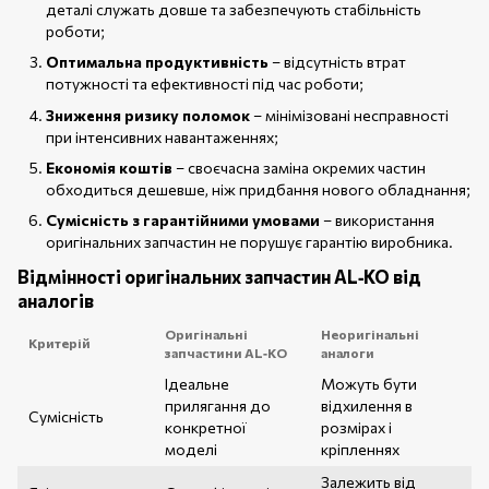
деталі служать довше та забезпечують стабільність
роботи;
Оптимальна продуктивність
– відсутність втрат
потужності та ефективності під час роботи;
Зниження ризику поломок
– мінімізовані несправності
при інтенсивних навантаженнях;
Економія коштів
– своєчасна заміна окремих частин
обходиться дешевше, ніж придбання нового обладнання;
Сумісність з гарантійними умовами
– використання
оригінальних запчастин не порушує гарантію виробника.
Відмінності оригінальних запчастин AL‑KO від
аналогів
Оригінальні
Неоригінальні
Критерій
запчастини AL‑KO
аналоги
Ідеальне
Можуть бути
прилягання до
відхилення в
Сумісність
конкретної
розмірах і
моделі
кріпленнях
Залежить від