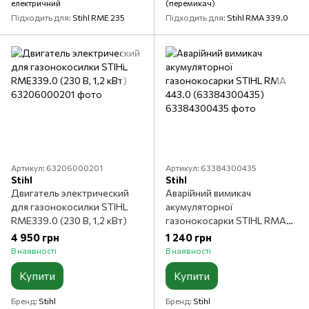
електричний
(перемикач)
Підходить для
Stihl RME 235
Підходить для
Stihl RMA 339.0
Артикул: 63206000201
Артикул: 63384300435
Stihl
Stihl
Двигатель электрический
Аварійний вимикач
для газонокосилки STIHL
акумуляторної
RME339.0 (230 В, 1,2 кВт)
газонокосарки STIHL RMA
443.0 (63384300435)
4 950 грн
1 240 грн
В наявності
В наявності
Купити
Купити
Бренд
Stihl
Бренд
Stihl