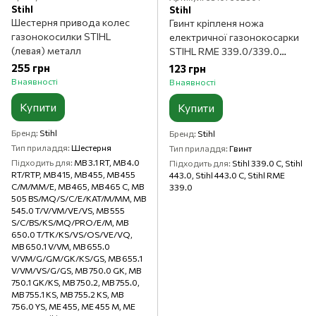
Stihl
Stihl
Шестерня привода колес
Гвинт кріпленя ножа
газонокосилки STIHL
електричної газонокосарки
(левая) металл
STIHL RME 339.0/339.0
C/443.0/443.0 C
255 грн
123 грн
В наявності
В наявності
Купити
Купити
Бренд
Stihl
Бренд
Stihl
Тип приладдя
Шестерня
Тип приладдя
Гвинт
Підходить для
MB 3.1 RT, MB 4.0
Підходить для
Stihl 339.0 C, Stihl
RT/RTP, MB 415, MB 455, MB 455
443.0, Stihl 443.0 C, Stihl RME
C/M/MM/E, MB 465, MB 465 C, MB
339.0
505 BS/MQ/S/C/E/KAT/M/MM, MB
545.0 T/V/VM/VE/VS, MB 555
S/C/BS/KS/MQ/PRO/E/M, MB
650.0 T/TK/KS/VS/OS/VE/VQ,
MB 650.1 V/VM, MB 655.0
V/VM/G/GM/GK/KS/GS, MB 655.1
V/VM/VS/G/GS, MB 750.0 GK, MB
750.1 GK/KS, MB 750.2, MB 755.0,
MB 755.1 KS, MB 755.2 KS, MB
756.0 YS, ME 455, ME 455 M, ME