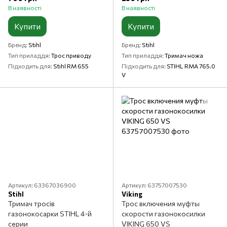
В наявності
В наявності
Купити
Купити
Бренд
Stihl
Бренд
Stihl
Тип приладдя
Трос приводу
Тип приладдя
Тримач ножа
Підходить для
Stihl RM 655
Підходить для
STIHL RMA 765.0
V
Артикул: 63367036900
Артикул: 63757007530
Stihl
Viking
Тримач тросів
Трос включения муфты
газонокосарки STIHL 4-й
скорости газонокосилки
серии
VIKING 650 VS