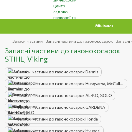
Мінімальна сума замовле
Запасні частини
Запасні частини до газонокосарок
Запасні 
Запасні частини до газонокосарок
STIHL, Viking
Запасні частини до газонокосарок Dennis
Запасні частини до газонокосарок Husqvarna, McCulloch, Partner
Запасні частини до газонокосарок AL-KO, SOLO
Запасні частини до газонокосарок GARDENA
Запасні частини до газонокосарок Honda
Запасні частини до газонокосарок Hyundai