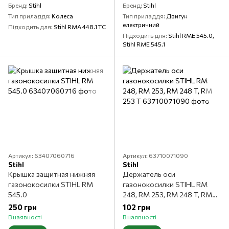
Бренд
Stihl
Бренд
Stihl
Тип приладдя
Колеса
Тип приладдя
Двигун
електричний
Підходить для
Stihl RMA 448.1 TC
Підходить для
Stihl RME 545.0,
Stihl RME 545.1
Артикул: 63407060716
Артикул: 63710071090
Stihl
Stihl
Крышка защитная нижняя
Держатель оси
газонокосилки STIHL RM
газонокосилки STIHL RM
545.0
248, RM 253, RM 248 T, RM
253 T
250 грн
102 грн
В наявності
В наявності