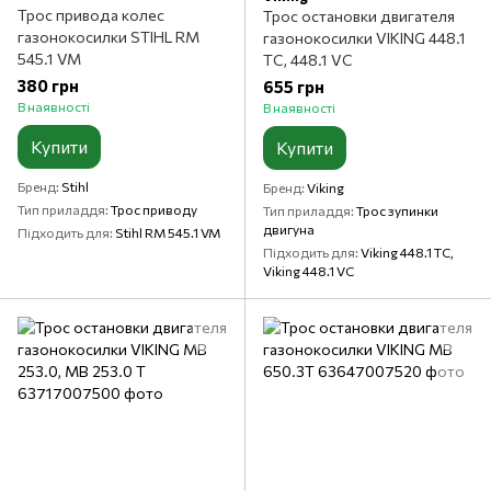
Трос привода колес
Трос остановки двигателя
газонокосилки STIHL RM
газонокосилки VIKING 448.1
545.1 VM
TC, 448.1 VC
380 грн
655 грн
В наявності
В наявності
Купити
Купити
Бренд
Stihl
Бренд
Viking
Тип приладдя
Трос приводу
Тип приладдя
Трос зупинки
двигуна
Підходить для
Stihl RM 545.1 VM
Підходить для
Viking 448.1 TC,
Viking 448.1 VC