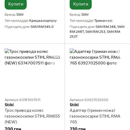
Купити
Купити
Бренд
Stihl
Бренд
Stihl
Тип приладдя
Кришка корпусу
Тип приладдя
Тримач осі
Підходить для
Stihl RM 545.0
Підходить для
Stihl RM 248, Stihl
RM 248T, Stihl RM 253, Stihl RM
253T
Артикул: 63747007511
Артикул: 63927025000
Stihl
Stihl
Трос привода колес
Адаптер (тримач ножа)
газонокосилки STIHL RM655
газонокосарки STIHL RMA
(NEW)
765
700 грн
230 грн