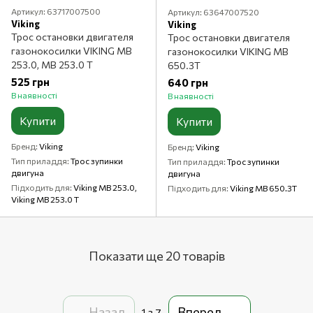
Артикул: 63717007500
Артикул: 63647007520
Viking
Viking
Трос остановки двигателя
Трос остановки двигателя
газонокосилки VIKING MB
газонокосилки VIKING MB
253.0, MB 253.0 T
650.3T
525 грн
640 грн
В наявності
В наявності
Купити
Купити
Бренд
Viking
Бренд
Viking
Тип приладдя
Трос зупинки
Тип приладдя
Трос зупинки
двигуна
двигуна
Підходить для
Viking MB 253.0,
Підходить для
Viking MB 650.3T
Viking MB 253.0 T
Показати ще 20 товарів
Назад
Вперед
1
з 7