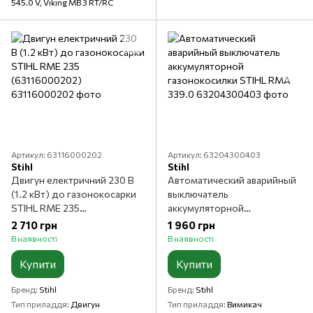
545.0 V, Viking MB 3 RT/RC
Артикул: 63116000202
Артикул: 63204300403
Stihl
Stihl
Двигун електричний 230 В
Автоматический аварийный
(1.2 кВт) до газонокосарки
выключатель
STIHL RME 235
аккумуляторной
(63116000202)
газонокосилки STIHL RMA
2 710 грн
1 960 грн
339.0
В наявності
В наявності
Купити
Купити
Бренд
Stihl
Бренд
Stihl
Тип приладдя
Двигун
Тип приладдя
Вимикач