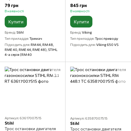
79 грн
845 грн
В наявності
В наявності
Купити
Купити
Бренд
Stihl
Бренд
Viking
Тип приладдя
Тримач
Тип приладдя
Трос приводу
Підходить для
RM 44, RM 48,
Підходить для
Viking 650 VS
RME 40, RME 44, RME 48), STIHL
4-а серія (RM 40
Артикул: 63617007515
Артикул: 63587007515
Stihl
Stihl
Трос остановки двигателя
Трос остановки двигателя