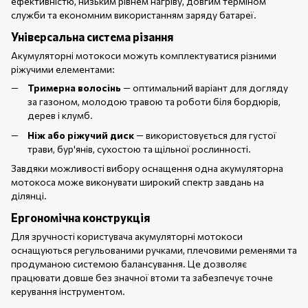
ефективністю, низьким рівнем нагріву, довгим терміном
служби та економним використанням заряду батареї.
Універсальна система різання
Акумуляторні мотокоси можуть комплектуватися різними
ріжучими елементами:
Тримерна волосінь
— оптимальний варіант для догляду
за газоном, молодою травою та роботи біля бордюрів,
дерев і клумб.
Ніж або ріжучий диск
— використовується для густої
трави, бур'янів, сухостою та щільної рослинності.
Завдяки можливості вибору оснащення одна акумуляторна
мотокоса може виконувати широкий спектр завдань на
ділянці.
Ергономічна конструкція
Для зручності користувача акумуляторні мотокоси
оснащуються регульованими ручками, плечовими ременями та
продуманою системою балансування. Це дозволяє
працювати довше без значної втоми та забезпечує точне
керування інструментом.