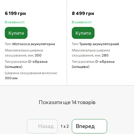
6 199 грн
8 499 грн
В наявності
В наявності
Купити
Купити
Тип
Мотокоса акумуляторна
Тип
Тример акумуляторний
Максимальна ширина
Максимальна ширина
скошування, мм
300
скошування, мм
280
Тип рукоятки
D-образна
Тип рукоятки
D-образна
(кільцева)
(кільцева)
Ширина скошування волосіні
300 мм
Показати ще 14 товарів
Назад
Вперед
1
з 2