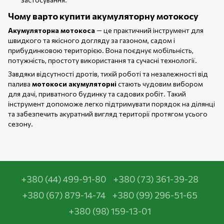
Чому варто купити акумуляторну мотокосу
Акумуляторна мотокоса
— це практичний інструмент для
швидкого та якісного догляду за газоном, садом і
прибудинковою територією. Вона поєднує мобільність,
потужність, простоту використання та сучасні технології.
Завдяки відсутності дротів, тихій роботі та незалежності від
палива
мотокоси акумуляторні
стають чудовим вибором
для дачі, приватного будинку та садових робіт. Такий
інструмент допоможе легко підтримувати порядок на ділянці
та забезпечить акуратний вигляд території протягом усього
сезону.
+380 (44) 499-91-80
+380 (73) 361-39-28
+380 (67) 879-14-74
+380 (99) 296-51-65
+380 (98) 159-13-01