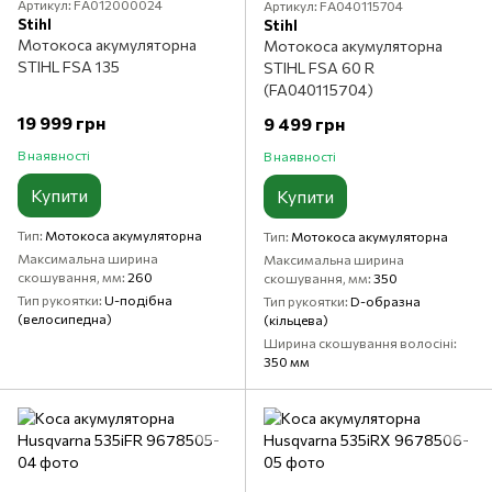
Артикул: FA012000024
Артикул: FA040115704
Stihl
Stihl
Мотокоса акумуляторна
Мотокоса акумуляторна
STIHL FSA 135
STIHL FSA 60 R
(FA040115704)
19 999 грн
9 499 грн
В наявності
В наявності
Купити
Купити
Тип
Мотокоса акумуляторна
Тип
Мотокоса акумуляторна
Максимальна ширина
Максимальна ширина
скошування, мм
260
скошування, мм
350
Тип рукоятки
U-подібна
Тип рукоятки
D-образна
(велосипедна)
(кільцева)
Ширина скошування волосіні
350 мм