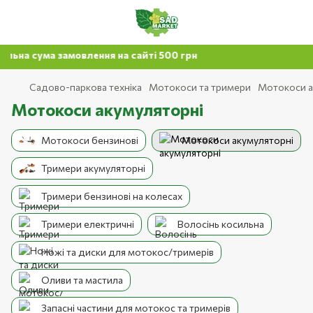
замовлення на сайті 500 грн
Садово-паркова техніка
Мотокоси та тримери
Мотокоси а
Мотокоси акумуляторні
Мотокоси бензинові
Мотокоси акумуляторні
Тримери акумуляторні
Тримери бензинові на колесах
Тримери електричні
Волосінь косильна
Ножі та диски для мотокос/тримерів
Оливи та мастила
Запасні частини для мотокос та тримерів