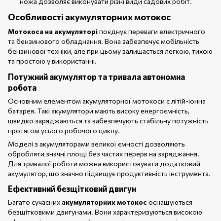
ножа дозволяє виконувати різні види садових робіт.
Особливості акумуляторних мотокос
Мотокоса на акумуляторі
поєднує переваги електричного
та бензинового обладнання. Вона забезпечує мобільність
бензинової техніки, але при цьому залишається легкою, тихою
та простою у використанні.
Потужний акумулятор та тривала автономна
робота
Основним елементом акумуляторної мотокоси є літій-іонна
батарея. Такі акумулятори мають високу енергоємність,
швидко заряджаються та забезпечують стабільну потужність
протягом усього робочого циклу.
Моделі з акумуляторами великої ємності дозволяють
обробляти значні площі без частих перерв на заряджання.
Для тривалої роботи можна використовувати додатковий
акумулятор, що значно підвищує продуктивність інструмента.
Ефективний безщітковий двигун
Багато сучасних
акумуляторних мотокос
оснащуються
безщітковими двигунами. Вони характеризуються високою