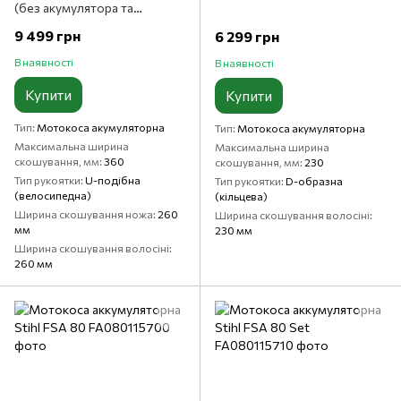
(без акумулятора та
зарядного пристрою)
9 499 грн
6 299 грн
В наявності
В наявності
Купити
Купити
Тип
Мотокоса акумуляторна
Тип
Мотокоса акумуляторна
Максимальна ширина
Максимальна ширина
скошування, мм
360
скошування, мм
230
Тип рукоятки
U-подібна
Тип рукоятки
D-образна
(велосипедна)
(кільцева)
Ширина скошування ножа
260
Ширина скошування волосіні
мм
230 мм
Ширина скошування волосіні
260 мм