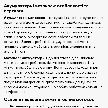
Акумуляторні мотокоси: особливості та
переваги
Акумуляторні мотокоси
— це сучасні садові інструменти для
ефективного догляду за газонами, присадибними ділянками
та зеленими зонами. Вони призначені для скошування високої
трави, бур'янів, густої рослинності та обробки місць, де
звичайна газонокосарка не може забезпечити якісний
результат. Завдяки роботі від акумулятора такі моделі
поєднують високу мобільність, зручність використання та
екологічність.
Мотокоси акумуляторні
відрізняються від бензинових
моделей тихою роботою, відсутністю вихлопних газів та
мінімальним обслуговуванням. Вони чудово підходять для
дачі, приватного будинку, саду та регулярного догляду за
територією. Сучасні акумуляторні мотокоси оснащуються
потужними батареями, енергоефективними двигунами та
ергономічною конструкцією, що робить роботу максимально
комфортною.
Основні переваги акумуляторних мотокос
Автономна робота.
Вбудований акумулятор дозволяє