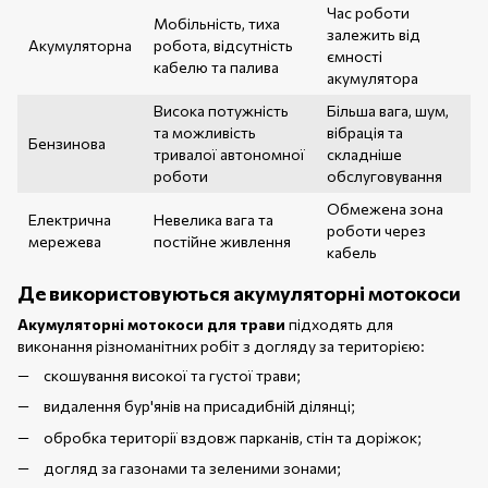
Час роботи
Мобільність, тиха
залежить від
Акумуляторна
робота, відсутність
ємності
кабелю та палива
акумулятора
Висока потужність
Більша вага, шум,
та можливість
вібрація та
Бензинова
тривалої автономної
складніше
роботи
обслуговування
Обмежена зона
Електрична
Невелика вага та
роботи через
мережева
постійне живлення
кабель
Де використовуються акумуляторні мотокоси
Акумуляторні мотокоси для трави
підходять для
виконання різноманітних робіт з догляду за територією:
скошування високої та густої трави;
видалення бур'янів на присадибній ділянці;
обробка території вздовж парканів, стін та доріжок;
догляд за газонами та зеленими зонами;