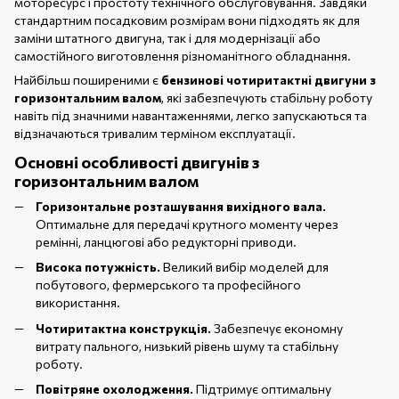
моторесурс і простоту технічного обслуговування. Завдяки
стандартним посадковим розмірам вони підходять як для
заміни штатного двигуна, так і для модернізації або
самостійного виготовлення різноманітного обладнання.
Найбільш поширеними є
бензинові чотиритактні двигуни з
горизонтальним валом
, які забезпечують стабільну роботу
навіть під значними навантаженнями, легко запускаються та
відзначаються тривалим терміном експлуатації.
Основні особливості двигунів з
горизонтальним валом
Горизонтальне розташування вихідного вала.
Оптимальне для передачі крутного моменту через
ремінні, ланцюгові або редукторні приводи.
Висока потужність.
Великий вибір моделей для
побутового, фермерського та професійного
використання.
Чотиритактна конструкція.
Забезпечує економну
витрату пального, низький рівень шуму та стабільну
роботу.
Повітряне охолодження.
Підтримує оптимальну