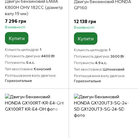
Двигун бензиновий ЕМАК
Двигун бензиновий HONDA
К800Н OHV 182CC (діаметр
GP160
валу 19 мм)
7 296 грн
12 138 грн
В наявності
В наявності
Купити
Купити
Кількість циліндрів
1
Кількість циліндрів
1
Потужність двигуна
4400 Вт
Потужність двигуна
3600 Вт
Потужність
6 к.с.
Потужність
4.9 к.с.
Тип хвостовика
Конусний
Тип хвостовика
Шпонковий
Розташування валу двигуна
Розташування валу двигуна
Горизонтальне
Горизонтальне