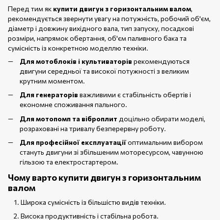
Перед тим як
купити двигун з горизонтальним валом
,
рекомендується звернути увагу на потужність, робочий об'єм,
діаметр і довжину вихідного вала, тип запуску, посадкові
розміри, напрямок обертання, об'єм паливного бака та
сумісність із конкретною моделлю техніки.
Для мотоблоків і культиваторів
рекомендуються
двигуни середньої та високої потужності з великим
крутним моментом.
Для генераторів
важливими є стабільність обертів і
економне споживання пального.
Для мотопомп та віброплит
доцільно обирати моделі,
розраховані на тривалу безперервну роботу.
Для професійної експлуатації
оптимальним вибором
стануть двигуни зі збільшеним моторесурсом, чавунною
гільзою та електростартером.
Чому варто купити двигун з горизонтальним
валом
Широка сумісність із більшістю видів техніки.
Висока продуктивність і стабільна робота.