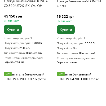
Двигун бензиновий HONDA
Двигун бензиновий LONCIN
GX390 UT2X-SX-Q4-OH
G270F
49 150 грн
16 222 грн
В наявності
В наявності
Купити
Купити
Кількість циліндрів
1
Кількість циліндрів
1
Потужність двигуна
8700 Вт
Потужність двигуна
6600 Вт
Потужність
11.8 к.с.
Потужність
9 к.с.
Тип хвостовика
Шпонковий
Тип хвостовика
Шпонковий
Розташування валу двигуна
Розташування валу двигуна
Горизонтальне
Горизонтальне
ХІТ
ХІТ