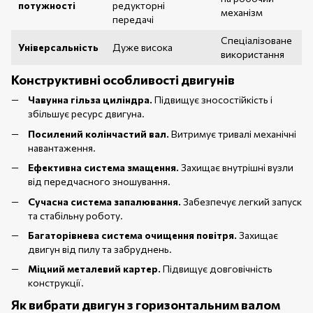
потужності
редукторні
механізм
передачі
Спеціалізоване
Універсальність
Дуже висока
використання
Конструктивні особливості двигунів
Чавунна гільза циліндра.
Підвищує зносостійкість і
збільшує ресурс двигуна.
Посилений колінчастий вал.
Витримує тривалі механічні
навантаження.
Ефективна система змащення.
Захищає внутрішні вузли
від передчасного зношування.
Сучасна система запалювання.
Забезпечує легкий запуск
та стабільну роботу.
Багаторівнева система очищення повітря.
Захищає
двигун від пилу та забруднень.
Міцний металевий картер.
Підвищує довговічність
конструкції.
Як вибрати двигун з горизонтальним валом