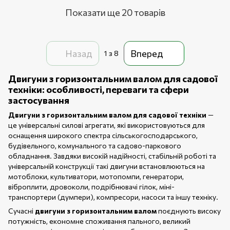
Показати ще 20 товарів
Назад
Вперед
1
з 8
Двигуни з горизонтальним валом для садової
техніки: особливості, переваги та сфери
застосування
Двигуни з горизонтальним валом для садової техніки
—
це універсальні силові агрегати, які використовуються для
оснащення широкого спектра сільськогосподарського,
будівельного, комунального та садово-паркового
обладнання. Завдяки високій надійності, стабільній роботі та
універсальній конструкції такі двигуни встановлюються на
мотоблоки, культиватори, мотопомпи, генератори,
віброплити, дровоколи, подрібнювачі гілок, міні-
транспортери (думпери), компресори, насоси та іншу техніку.
Сучасні
двигуни з горизонтальним валом
поєднують високу
потужність, економне споживання пального, великий