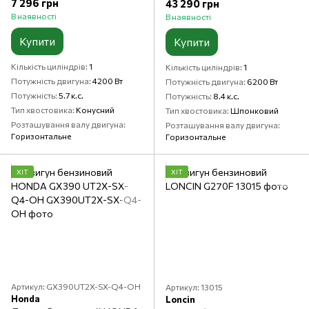
7 296 грн
43 290 грн
В наявності
В наявності
Купити
Купити
Кількість циліндрів
1
Кількість циліндрів
1
Потужність двигуна
4200 Вт
Потужність двигуна
6200 Вт
Потужність
5.7 к.с.
Потужність
8.4 к.с.
Тип хвостовика
Конусний
Тип хвостовика
Шпонковий
Розташування валу двигуна
Розташування валу двигуна
Горизонтальне
Горизонтальне
ХІТ
ХІТ
Артикул: GX390UT2X-SX-Q4-OH
Артикул: 13015
Honda
Loncin