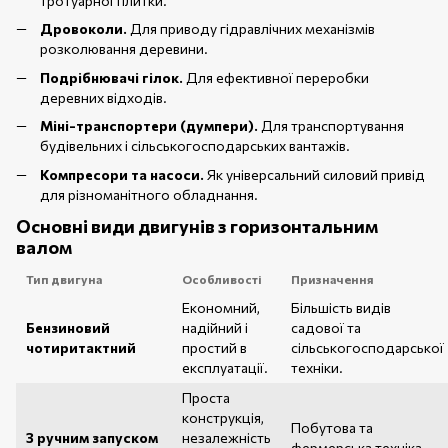
тротуарної плитки.
Дровоколи.
Для приводу гідравлічних механізмів
розколювання деревини.
Подрібнювачі гілок.
Для ефективної переробки
деревних відходів.
Міні-транспортери (думпери).
Для транспортування
будівельних і сільськогосподарських вантажів.
Компресори та насоси.
Як універсальний силовий привід
для різноманітного обладнання.
Основні види двигунів з горизонтальним
валом
Тип двигуна
Особливості
Призначення
Економний,
Більшість видів
Бензиновий
надійний і
садової та
чотиритактний
простий в
сільськогосподарської
експлуатації.
техніки.
Проста
конструкція,
Побутова та
З ручним запуском
незалежність
фермерська техніка.