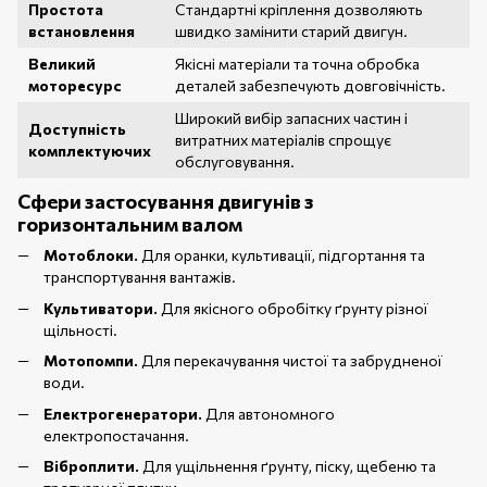
Простота
Стандартні кріплення дозволяють
встановлення
швидко замінити старий двигун.
Великий
Якісні матеріали та точна обробка
моторесурс
деталей забезпечують довговічність.
Широкий вибір запасних частин і
Доступність
витратних матеріалів спрощує
комплектуючих
обслуговування.
Сфери застосування двигунів з
горизонтальним валом
Мотоблоки.
Для оранки, культивації, підгортання та
транспортування вантажів.
Культиватори.
Для якісного обробітку ґрунту різної
щільності.
Мотопомпи.
Для перекачування чистої та забрудненої
води.
Електрогенератори.
Для автономного
електропостачання.
Віброплити.
Для ущільнення ґрунту, піску, щебеню та