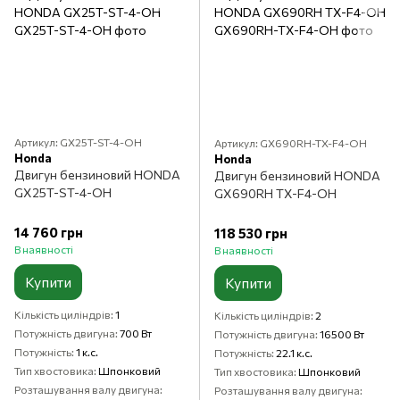
Артикул: GX25T-ST-4-OH
Артикул: GX690RH-TX-F4-OH
Honda
Honda
Двигун бензиновий HONDA
Двигун бензиновий HONDA
GX25T-ST-4-OH
GX690RH TX-F4-OH
14 760 грн
118 530 грн
В наявності
В наявності
Купити
Купити
Кількість циліндрів
1
Кількість циліндрів
2
Потужність двигуна
700 Вт
Потужність двигуна
16500 Вт
Потужність
1 к.с.
Потужність
22.1 к.с.
Тип хвостовика
Шпонковий
Тип хвостовика
Шпонковий
Розташування валу двигуна
Розташування валу двигуна