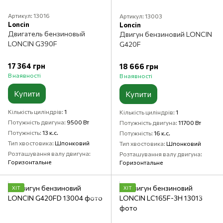
Артикул: 13016
Артикул: 13003
Loncin
Loncin
Двигатель бензиновый
Двигун бензиновий LONCIN
LONCIN G390F
G420F
17 364 грн
18 666 грн
В наявності
В наявності
Купити
Купити
Кількість циліндрів
1
Кількість циліндрів
1
Потужність двигуна
9500 Вт
Потужність двигуна
11700 Вт
Потужність
13 к.с.
Потужність
16 к.с.
Тип хвостовика
Шпонковий
Тип хвостовика
Шпонковий
Розташування валу двигуна
Розташування валу двигуна
Горизонтальне
Горизонтальне
ХІТ
ХІТ