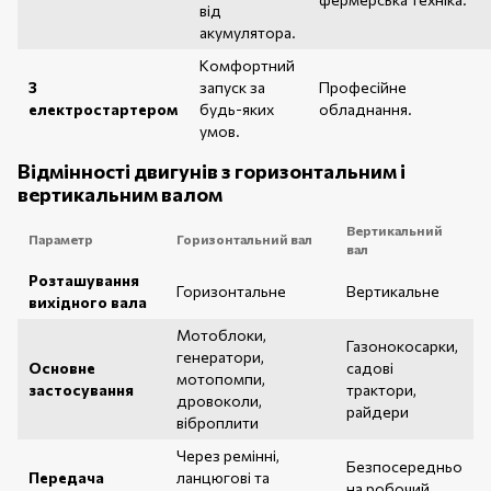
від
акумулятора.
Комфортний
З
запуск за
Професійне
електростартером
будь-яких
обладнання.
умов.
Відмінності двигунів з горизонтальним і
вертикальним валом
Вертикальний
Параметр
Горизонтальний вал
вал
Розташування
Горизонтальне
Вертикальне
вихідного вала
Мотоблоки,
Газонокосарки,
генератори,
Основне
садові
мотопомпи,
застосування
трактори,
дровоколи,
райдери
віброплити
Через ремінні,
Безпосередньо
Передача
ланцюгові та
на робочий