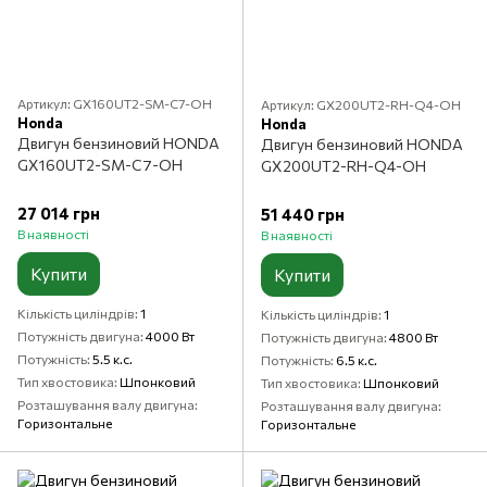
Артикул: GX160UT2-SM-C7-OH
Артикул: GX200UT2-RH-Q4-OH
Honda
Honda
Двигун бензиновий HONDA
Двигун бензиновий HONDA
GX160UT2-SM-C7-OH
GX200UT2-RH-Q4-OH
27 014 грн
51 440 грн
В наявності
В наявності
Купити
Купити
Кількість циліндрів
1
Кількість циліндрів
1
Потужність двигуна
4000 Вт
Потужність двигуна
4800 Вт
Потужність
5.5 к.с.
Потужність
6.5 к.с.
Тип хвостовика
Шпонковий
Тип хвостовика
Шпонковий
Розташування валу двигуна
Розташування валу двигуна
Горизонтальне
Горизонтальне