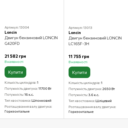
Артикул: 13004
Артикул: 13013
Loncin
Loncin
Двигун бензиновий LONCIN
Двигун бензиновий LONCIN
G420FD
LC165F-3Н
21 582 грн
11 755 грн
В наявності
В наявності
Купити
Купити
Кількість циліндрів
1
Кількість циліндрів
1
Потужність двигуна
11700 Вт
Потужність двигуна
2650 Вт
Потужність
16 к.с.
Потужність
3.6 к.с.
Тип хвостовика
Шпонковий
Тип хвостовика
Шліцевий
Розташування валу двигуна
Розташування валу двигуна
Горизонтальне
Горизонтальне