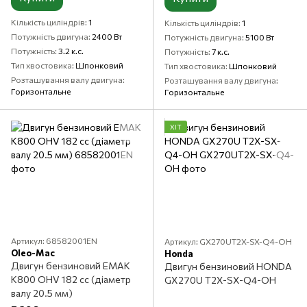
Кількість циліндрів
1
Кількість циліндрів
1
Потужність двигуна
2400 Вт
Потужність двигуна
5100 Вт
Потужність
3.2 к.с.
Потужність
7 к.с.
Тип хвостовика
Шпонковий
Тип хвостовика
Шпонковий
Розташування валу двигуна
Розташування валу двигуна
Горизонтальне
Горизонтальне
ХІТ
Артикул: 68582001EN
Артикул: GX270UT2X-SX-Q4-OH
Oleo-Mac
Honda
Двигун бензиновий ЕМАК
Двигун бензиновий HONDA
К800 OHV 182 cc (діаметр
GX270U T2X-SX-Q4-OH
валу 20.5 мм)