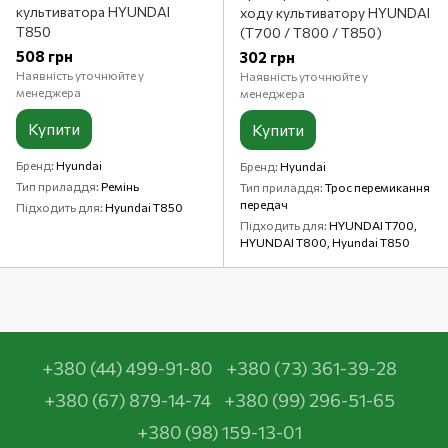
культиватора HYUNDAI
ходу культиватору HYUNDAI
T850
(T700 / T800 / T850)
508 грн
302 грн
Наявність уточнюйте у
Наявність уточнюйте у
менеджера
менеджера
Купити
Купити
Бренд
Hyundai
Бренд
Hyundai
Тип приладдя
Ремінь
Тип приладдя
Трос перемикання
передач
Підходить для
Hyundai T850
Підходить для
HYUNDAI T700,
HYUNDAI T800, Hyundai T850
+380 (44) 499-91-80
+380 (73) 361-39-28
+380 (67) 879-14-74
+380 (99) 296-51-65
+380 (98) 159-13-01