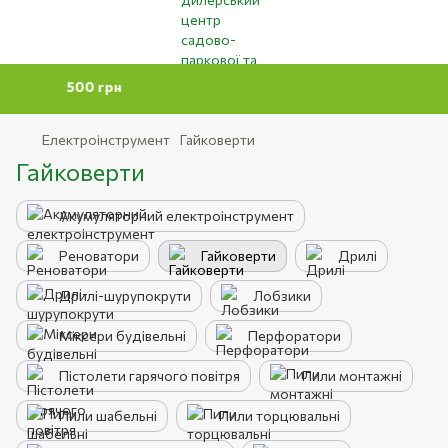
айті 500 грн
Електроінструмент
Гайковерти
Гайковерти
Акумуляторний електроінструмент
Реноватори
Гайковерти
Дрилі
Дрилі-шурупокрути
Лобзики
Міксери будівельні
Перфоратори
Пістолети гарячого повітря
Пили монтажні
Пили шабельні
Пили торцювальні