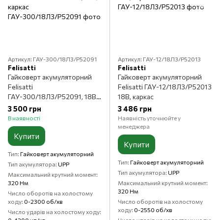
Артикул: ГАУ-300/18Л3/P52091
Артикул: ГАУ-12/18Л3/P52013
Felisatti
Felisatti
Гайковерт акумуляторний
Гайковерт акумуляторний
Felisatti
Felisatti ГАУ-12/18Л3/P52013
ГАУ-300/18Л3/P52091, 18В,
18В, каркас
каркас
3 500 грн
3 486 грн
В наявності
Наявність уточнюйте у
менеджера
Купити
Купити
Тип
Гайковерт акумуляторний
Тип
Гайковерт акумуляторний
Тип акумулятора
UPP
Тип акумулятора
UPP
Максимальний крутний момент
320 Нм
Максимальний крутний момент
320 Нм
Число оборотів на холостому
ходу
0-2300 об/хв
Число оборотів на холостому
ходу
0-2550 об/хв
Число ударів на холостому ходу
0-4200 уд/хв