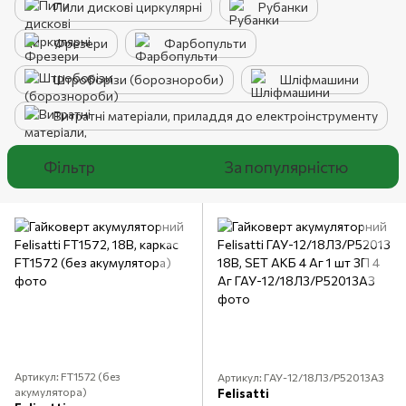
Пили дискові циркулярні
Рубанки
Фрезери
Фарбопульти
Штроборізи (борознороби)
Шліфмашини
Витратні матеріали, приладдя до електроінструменту
Фільтр
За популярністю
Артикул: FT1572 (без
Артикул: ГАУ-12/18Л3/P52013АЗ
акумулятора)
Felisatti