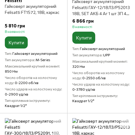
Felisatti
Гайковерт акумуляторний
Гайковерт акумуляторний
Felisatti ГАУ-12/18Л3/P52013
Felisatti FT1572, 18В, каркас
18В, SET АКБ 4 Аг 1 шт ЗП 4
Аг
6 866 грн
5 810 грн
В наявності
В наявності
Купити
Купити
Тип
Гайковерт акумуляторний
Тип
Гайковерт акумуляторний
Тип акумулятора
UPP
Тип акумулятора
M-Series
Максимальний крутний момент
Максимальний крутний момент
320 Нм
850 Нм
Число оборотів на холостому
Число оборотів на холостому
ходу
0-2550 об/хв
ходу
0-2200 об/хв
Число ударів на холостому ходу
Число ударів на холостому ходу
0-3780 уд/хв
0-2900 уд/хв
Тип кріплення інструменту
Тип кріплення інструменту
Квадрат 1/2"
Квадрат 1/2"