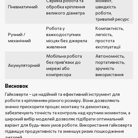
Серійна робота та
момент,
Пневматичний
обробка кріплення
швидкість
великого діаметра
роботи,
тривалий ресурс
Робота у
Компактність,
Ручний /
важкодоступних
легкість,
механічний
місцях без джерела
простота
живлення
експлуатації
Мобільна робота
Автономність,
без прив'язки до
портативність,
Акумуляторний
мережі або
зручність
компресора
використання
Висновок
Гайковерти – це надійний та ефективний інструмент для
роботи з кріпленням різного розміру. Вони дозволяють
значно прискорити процес монтажу та демонтажу,
забезпечують точність та контроль над крутним моментом, а
широкий вибір моделей дозволяє підібрати оптимальний
варіант для будь-яких умов роботи. Використання гайковерта
підвищує продуктивність та зменшує ризик пошкодження
деталей.