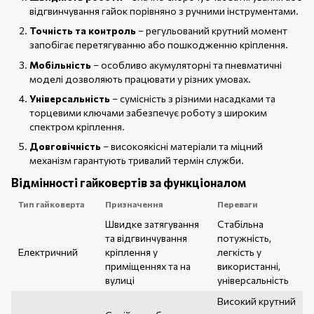
відгвинчування гайок порівняно з ручними інструментами.
Точність та контроль
– регульований крутний момент
запобігає перетягуванню або пошкодженню кріплення.
Мобільність
– особливо акумуляторні та пневматичні
моделі дозволяють працювати у різних умовах.
Універсальність
– сумісність з різними насадками та
торцевими ключами забезпечує роботу з широким
спектром кріплення.
Довговічність
– високоякісні матеріали та міцний
механізм гарантують тривалий термін служби.
Відмінності гайковертів за функціоналом
Тип гайковерта
Призначення
Переваги
Швидке затягування
Стабільна
та відгвинчування
потужність,
Електричний
кріплення у
легкість у
приміщеннях та на
використанні,
вулиці
універсальність
Високий крутний