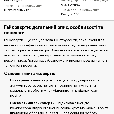
Число ударів на холостому ходу
0-3780 уд/хв
Тип кріплення інструменту
Шестигранник 1/4"
Тип кріплення інструменту
Квадрат 1/2"
Гайковерти: детальний опис, особливості та
переваги
Гайковерти – це спеціалізовані інструменти, призначені для
швидкого та ефективного затягування і відгвинчування гайок
та болтів різного діаметра. Вони широко використовуються в
автомобільній сфері, на виробництві, у будівництві та у
ремонтних майстернях, забезпечуючи високу продуктивність
та точність роботи.
Основні типи гайковертів
Електричні гайковерти
– працюють від мережі або
акумулятора, забезпечують постійну потужність та
можливість роботи у приміщеннях та на відкритому
повітрі.
Пневматичні гайковерти
– підключаються до
компресора, відрізняються високим крутним моментом та
швидкістю обертання, ідеальні для серійної роботи.