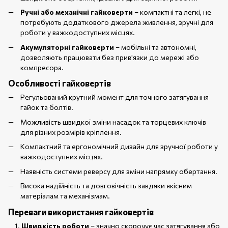
Ручні або механічні гайковерти
– компактні та легкі, не
потребують додаткового джерела живлення, зручні для
роботи у важкодоступних місцях.
Акумуляторні гайковерти
– мобільні та автономні,
дозволяють працювати без прив'язки до мережі або
компресора.
Особливості гайковертів
Регульований крутний момент для точного затягування
гайок та болтів.
Можливість швидкої зміни насадок та торцевих ключів
для різних розмірів кріплення.
Компактний та ергономічний дизайн для зручної роботи у
важкодоступних місцях.
Наявність системи реверсу для зміни напрямку обертання.
Висока надійність та довговічність завдяки якісним
матеріалам та механізмам.
Переваги використання гайковертів
Швидкість роботи
– значно скорочує час затягування або