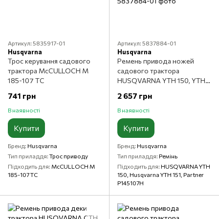
Артикул: 5835917-01
Артикул: 5837884-01
Husqvarna
Husqvarna
Трос керування садового
Ремень привода ножей
трактора McCULLOCH M
садового трактора
185-107 TC
HUSQVARNA YTH 150, YTH
151, PARTNER P145107H
741 грн
2 657 грн
В наявності
В наявності
Купити
Купити
Бренд
Husqvarna
Бренд
Husqvarna
Тип приладдя
Трос приводу
Тип приладдя
Ремінь
Підходить для
McCULLOCH M
Підходить для
HUSQVARNA YTH
185-107 TC
150, Husqvarna YTH 151, Partner
P145107H