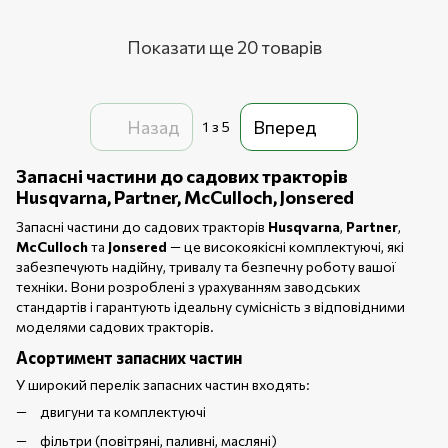
Показати ще 20 товарів
Назад
Вперед
1
з 5
Запасні частини до садових тракторів
Husqvarna, Partner, McCulloch, Jonsered
Запасні частини до садових тракторів
Husqvarna
,
Partner
,
McCulloch
та
Jonsered
— це високоякісні комплектуючі, які
забезпечують надійну, тривалу та безпечну роботу вашої
техніки. Вони розроблені з урахуванням заводських
стандартів і гарантують ідеальну сумісність з відповідними
моделями садових тракторів.
Асортимент запасних частин
У широкий перелік запасних частин входять:
двигуни та комплектуючі
фільтри (повітряні, паливні, масляні)