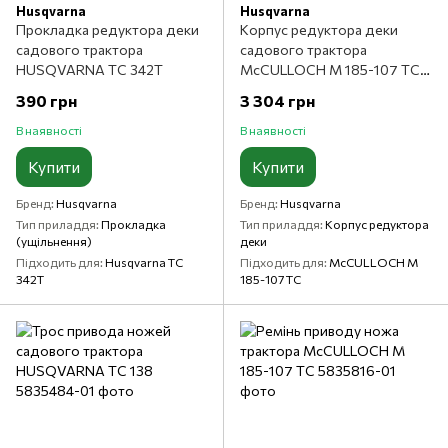
Husqvarna
Husqvarna
Прокладка редуктора деки
Корпус редуктора деки
садового трактора
садового трактора
HUSQVARNA TC 342T
McCULLOCH M 185-107 TC
(половинка)
390 грн
3 304 грн
В наявності
В наявності
Купити
Купити
Бренд
Husqvarna
Бренд
Husqvarna
Тип приладдя
Прокладка
Тип приладдя
Корпус редуктора
(ущільнення)
деки
Підходить для
Husqvarna TC
Підходить для
McCULLOCH M
342T
185-107 TC