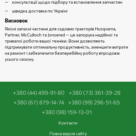
консультації щодо підбору та встановлення запчастин
швидка доставка по Україні
Висновок
Якісні запасні частини для садових тракторів Husqvarna,
Partner, McCulloch та Jonsered — це запорука надійної та
тривалої роботи вашої техніки. Вони дозволяють
підтримувати оптимальну продуктивність, зменшити витрати
на ремонт і забезпечити безперебійну роботу впродовж
усього сезону.
+380 (44) 499-91-80
+380 (73) 361-39-28
+380 (67) 879-14-74
+380 (99) 296-51-65
+380 (98) 159-13-01
Контакти
Повна версія сайту