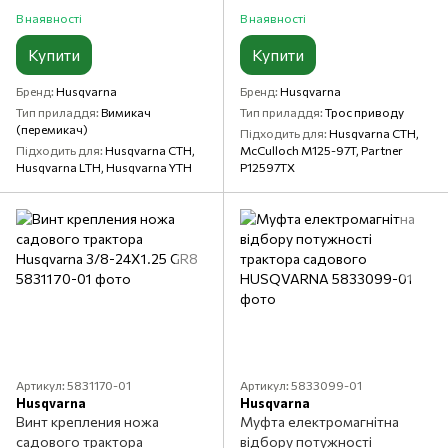
В наявності
В наявності
Купити
Купити
Бренд
Husqvarna
Бренд
Husqvarna
Тип приладдя
Вимикач
Тип приладдя
Трос приводу
(перемикач)
Підходить для
Husqvarna CTH,
Підходить для
Husqvarna CTH,
McCulloch M125-97T, Partner
Husqvarna LTH, Husqvarna YTH
P12597TX
Артикул: 5831170-01
Артикул: 5833099-01
Husqvarna
Husqvarna
Винт крепления ножа
Муфта електромагнітна
садового трактора
відбору потужності