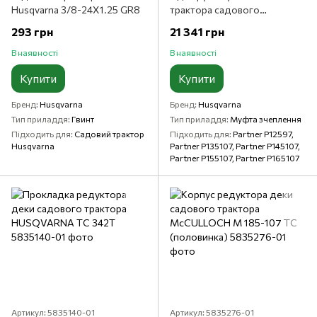
Husqvarna 3/8-24X1.25 GR8
трактора садового
HUSQVARNA
293 грн
21 341 грн
В наявності
В наявності
Купити
Купити
Бренд
Husqvarna
Бренд
Husqvarna
Тип приладдя
Гвинт
Тип приладдя
Муфта зчеплення
Підходить для
Садовий трактор
Підходить для
Partner P12597,
Husqvarna
Partner P135107, Partner P145107,
Partner P155107, Partner P165107
Артикул: 5835140-01
Артикул: 5835276-01