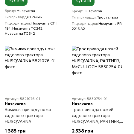
Бренд
Husqvarna
Бренд
Husqvarna
Тип приладдя
Ремінь
Тип приладдя
Трос гальма
Підходить для
Husqvarna CTH
Підходить для
Husqvarna FR
194, Husqvarna TC 242,
2216 A2
Husqvarna TC 342
Артикул: 5821076-01
Артикул: 5830754-01
Husqvarna
Husqvarna
Вимикач приводу ножа
Трос привода ножей
садового трактора
садового трактора
HUSQVARNA
HUSQVARNA, PARTNER,
McCULLOCH
1 385 грн
2 538 грн