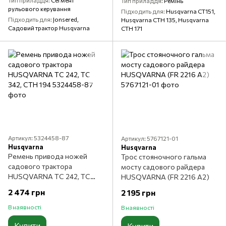
Тип приладдя
Сегмент
Тип приладдя
Ремінь
рульового керування
Підходить для
Husqvarna CT151,
Підходить для
Jonsered,
Husqvarna CTH 135, Husqvarna
Садовий трактор Husqvarna
CTH 171
Артикул: 5324458-87
Артикул: 5767121-01
Husqvarna
Husqvarna
Ремень привода ножей
Трос стояночного гальма
садового трактора
мосту садового райдера
HUSQVARNA TC 242, TC
HUSQVARNA (FR 2216 A2)
342, CTH 194
2 474 грн
2 195 грн
В наявності
В наявності
Купити
Купити