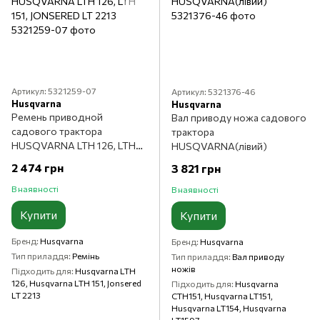
Артикул: 5321259-07
Артикул: 5321376-46
Husqvarna
Husqvarna
Ремень приводной
Вал приводу ножа садового
садового трактора
трактора
HUSQVARNA LTH 126, LTH
HUSQVARNA(лівий)
151, JONSERED LT 2213
2 474 грн
3 821 грн
В наявності
В наявності
Купити
Купити
Бренд
Husqvarna
Бренд
Husqvarna
Тип приладдя
Ремінь
Тип приладдя
Вал приводу
ножів
Підходить для
Husqvarna LTH
126, Husqvarna LTH 151, Jonsered
Підходить для
Husqvarna
LT 2213
CTH151, Husqvarna LT151,
Husqvarna LT154, Husqvarna