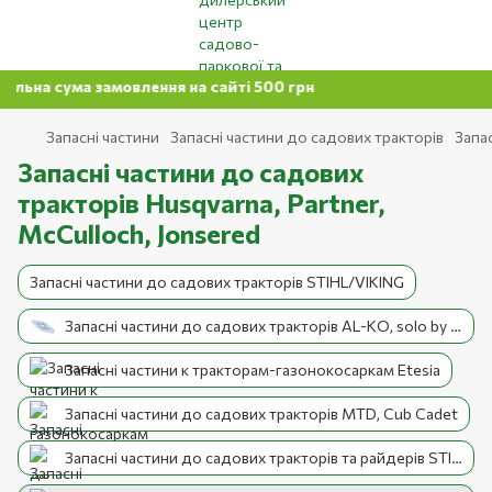
ма замовлення на сайті 500 грн
Запасні частини
Запасні частини до садових тракторів
Запас
Запасні частини до садових
тракторів Husqvarna, Partner,
McCulloch, Jonsered
Запасні частини до садових тракторів STIHL/VIKING
Запасні частини до садових тракторів AL-KO, solo by AL-KO
Запасні частини к тракторам-газонокосаркам Etesia
Запасні частини до садових тракторів MTD, Cub Cadet
Запасні частини до садових тракторів та райдерів STIGA, Alpina, Castel Garden