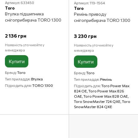
Артикул: 633450
Артикул: 119-1564
Toro
Toro
Втулка підшипника
Ремінь приводу
снігоприбирача TORO 1300
снігоприбирача TORO 1300
2 136 грн
3 230 грн
Наявність уточнюйте у
Наявність уточнюйте у
менеджера
менеджера
Купити
Купити
Бренд
Toro
Бренд
Toro
Тип приладдя
Втулка
Тип приладдя
Ремінь
Підходить для
TORO 1300
Підходить для
Toro Power Max
824 OE, Toro Power Max 826
OAE, Toro Power Max 828 OAE,
Toro SnowMaster 724 QXE, Toro
SnowMaster 824 QXE