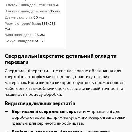
Відстань шпиндель-стіл
310 мм
Відстань шпиндель-база
515 мм
Діаметр колони
60 мм
Розмір опорної бази
335х235
мм
Виліт шпинделя
126 мм
Конус шпинделя
MT12
Свердлильні верстати: детальний огляд та
переваги
Свердлильні верстати — це спеціалізоване обладнання для
свердління отворів у металі, дереві, пластику та інших
матеріалах. Вони широко використовуються у промисловості,
майстернях та виробничих цехах завдяки високій точності та
надійності процесу обробки.
Види свердлильних верстатів
Вертикальні свердлильні верстати
— призначені для
обробки отворів під прямим кутом до поверхні заготовки.
Ідеальні для серійного виробництва.
Радіально-свердлильні верстати
— дозволяють