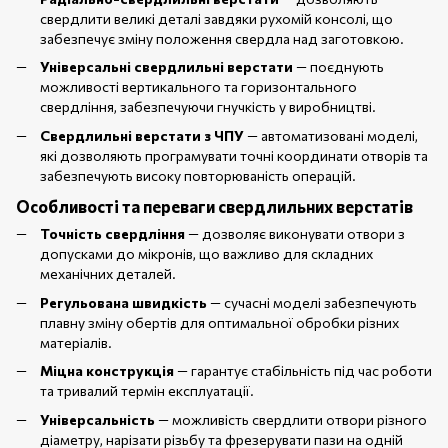
свердлити великі деталі завдяки рухомій консолі, що
забезпечує зміну положення свердла над заготовкою.
Універсальні свердлильні верстати
— поєднують
можливості вертикального та горизонтального
свердління, забезпечуючи гнучкість у виробництві.
Свердлильні верстати з ЧПУ
— автоматизовані моделі,
які дозволяють програмувати точні координати отворів та
забезпечують високу повторюваність операцій.
Особливості та переваги свердлильних верстатів
Точність свердління
— дозволяє виконувати отвори з
допусками до мікронів, що важливо для складних
механічних деталей.
Регульована швидкість
— сучасні моделі забезпечують
плавну зміну обертів для оптимальної обробки різних
матеріалів.
Міцна конструкція
— гарантує стабільність під час роботи
та тривалий термін експлуатації.
Універсальність
— можливість свердлити отвори різного
діаметру, нарізати різьбу та фрезерувати пази на одній