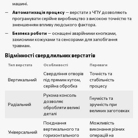
машині.
Автоматизація процесу
— верстати з ЧПУ дозволяють
програмувати серійне виробництво з високою точністю та
зменшенням впливу людського фактора.
Безпека роботи
— оснащені аварійними кнопками,
захисними кожухами та сенсорами для запобігання
травмам.
Відмінності свердлильних верстатів
Тип верстата
Особливості
Переваги
Свердління отворів
Точність та
Вертикальний
під прямим кутом,
стабільність
серійна обробка
процесу
Рухома консоль
Гнучкість та
дозволяє
Радіальний
зручність при
обробляти великі
великих заготовках
деталі
Поєднання
Можливість
вертикального та
виконання різних
Універсальний
горизонтального
операцій на