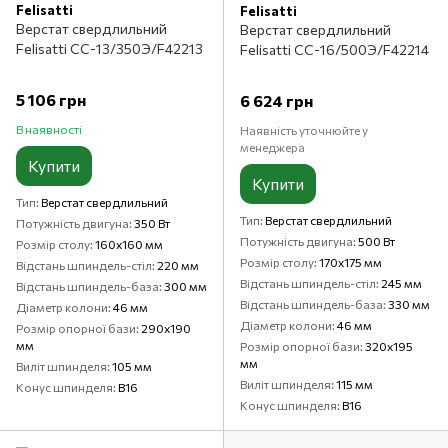
Felisatti
Felisatti
Верстат свердлильний
Верстат свердлильний
Felisatti СС-13/350Э/F42213
Felisatti СС-16/500Э/F42214
5 106 грн
6 624 грн
В наявності
Наявність уточнюйте у
менеджера
Купити
Купити
Тип
Верстат свердлильний
Тип
Верстат свердлильний
Потужність двигуна
350 Вт
Потужність двигуна
500 Вт
Розмір столу
160х160 мм
Розмір столу
170х175 мм
Відстань шпиндель-стіл
220 мм
Відстань шпиндель-стіл
245 мм
Відстань шпиндель-база
300 мм
Відстань шпиндель-база
330 мм
Діаметр колони
46 мм
Діаметр колони
46 мм
Розмір опорної бази
290х190
мм
Розмір опорної бази
320х195
мм
Виліт шпинделя
105 мм
Виліт шпинделя
115 мм
Конус шпинделя
B16
Конус шпинделя
B16