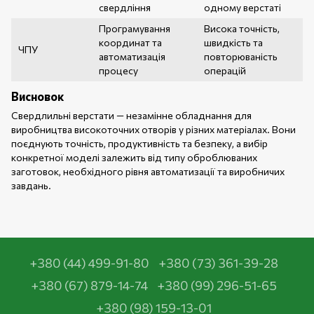
свердління
одному верстаті
Програмування
Висока точність,
координат та
швидкість та
ЧПУ
автоматизація
повторюваність
процесу
операцій
Висновок
Свердлильні верстати — незамінне обладнання для
виробництва високоточних отворів у різних матеріалах. Вони
поєднують точність, продуктивність та безпеку, а вибір
конкретної моделі залежить від типу оброблюваних
заготовок, необхідного рівня автоматизації та виробничих
завдань.
+380 (44) 499-91-80
+380 (73) 361-39-28
+380 (67) 879-14-74
+380 (99) 296-51-65
+380 (98) 159-13-01