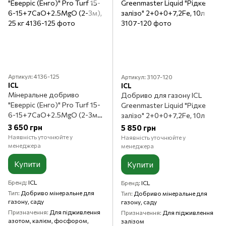
Артикул: 4136-125
Артикул: 3107-120
ICL
ICL
Мінеральне добриво
Добриво для газону ICL
"Еверріс (Енго)" Pro Turf 15-
Greenmaster Liquid "Рідке
6-15+7CaO+2.5MgO (2-3м),
залізо" 2+0+0+7,2Fe, 10л
25 кг
3 650 грн
5 850 грн
Наявність уточнюйте у
Наявність уточнюйте у
менеджера
менеджера
Купити
Купити
Бренд
ICL
Бренд
ICL
Тип
Добриво мінеральне для
Тип
Добриво мінеральне для
газону, саду
газону, саду
Призначення
Для підживлення
Призначення
Для підживлення
азотом, калієм, фосфором,
залізом