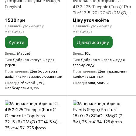
Добриво капсульне Mauget
Мінеральне добриво ICL
Fungisol
4137-125 "Еверріс (Енго)" Pro
Turf 12-5-20+2CaO+2MgO,
25 кг
1 520 грн
Ціну уточнюйте
Наявність уточнюйте у
Наявність уточнюйте у
менеджера
менеджера
Купити
Дізнатися ціну
Бренд
Mauget
Бренд
ICL
Тип
Добриво капсульне для
Тип
Добриво мінеральне для
дерев
газону, саду
Призначення
Для боротьби зі
Призначення
Для підживлення
шкідниками та захворюваннями
калієм та магнієм
Склад
Дебакарб 1,7%,
Склад
Калій, Магній
Карбендазим 0,3%