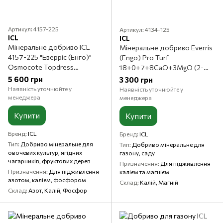
Артикул: 4157-225
Артикул: 4134-125
ICL
ICL
Мінеральне добриво ICL
Мінеральне добриво Everris
4157-225 "Еверріс (Енго)"
(Engo) Pro Turf
Osmocote Topdress
18+0+7+8CaO+3MgO (2-
22+5+6+2MgO+TE (4-5 м) –
3м), 25 кг
5 600 грн
3 300 грн
25 кг
Наявність уточнюйте у
Наявність уточнюйте у
менеджера
менеджера
Купити
Купити
Бренд
ICL
Бренд
ICL
Тип
Добриво мінеральне для
Тип
Добриво мінеральне для
овочевих культур, ягідних
газону, саду
чагарників, фруктових дерев
Призначення
Для підживлення
Призначення
Для підживлення
калієм та магнієм
азотом, калієм, фосфором
Склад
Калій, Магній
Склад
Азот, Калій, Фосфор