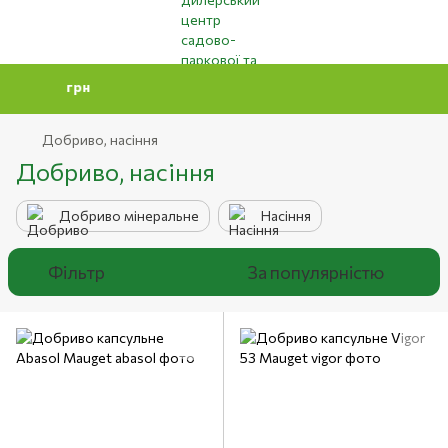
Мінімальна
Добриво, насіння
Добриво, насіння
Добриво мінеральне
Насіння
Фільтр
За популярністю