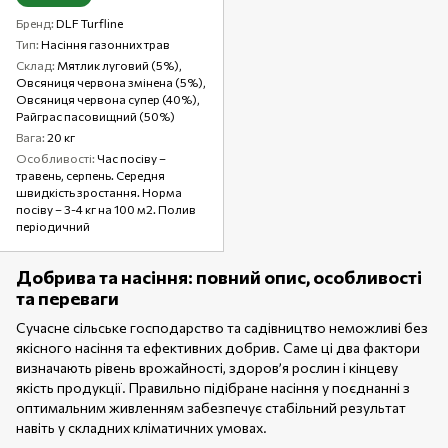
Бренд
DLF Turfline
Тип
Насіння газонних трав
Склад
Мятлик луговий (5%),
Овсяниця червона змінена (5%),
Овсяниця червона супер (40%),
Райграс пасовищний (50%)
Вага
20 кг
Особливості
Час посіву –
травень, серпень. Середня
швидкість зростання. Норма
посіву – 3-4 кг на 100 м2. Полив
періодичний
Добрива та насіння: повний опис, особливості
та переваги
Сучасне сільське господарство та садівництво неможливі без
якісного насіння та ефективних добрив. Саме ці два фактори
визначають рівень врожайності, здоров’я рослин і кінцеву
якість продукції. Правильно підібране насіння у поєднанні з
оптимальним живленням забезпечує стабільний результат
навіть у складних кліматичних умовах.