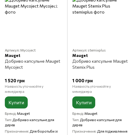
Артикул: Mycoject
Артикул: stemixplus
Mauget
Mauget
Добриво капсульне Mauget
Добриво капсульне Mauget
Mycoject
Stemix Plus
1 520 грн
1 000 грн
Наявність уточнюйте у
Наявність уточнюйте у
менеджера
менеджера
Купити
Купити
Бренд
Mauget
Бренд
Mauget
Тип
Добриво капсульне для
Тип
Добриво капсульне для
дерев
дерев
Призначення
Для боротьби зі
Призначення
Для підживлення