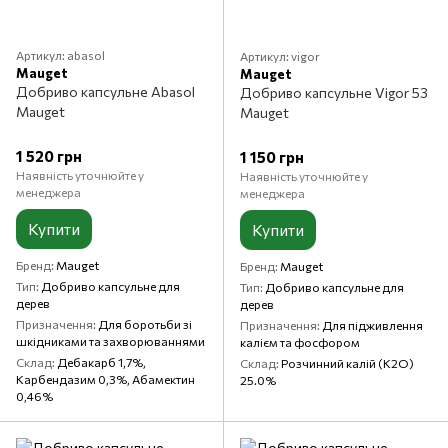
Артикул: abasol
Артикул: vigor
Mauget
Mauget
Добриво капсульне Abasol
Добриво капсульне Vigor 53
Mauget
Mauget
1 520 грн
1 150 грн
Наявність уточнюйте у
Наявність уточнюйте у
менеджера
менеджера
Купити
Купити
Бренд
Mauget
Бренд
Mauget
Тип
Добриво капсульне для
Тип
Добриво капсульне для
дерев
дерев
Призначення
Для боротьби зі
Призначення
Для підживлення
шкідниками та захворюваннями
калієм та фосфором
Склад
Дебакарб 1,7%,
Склад
Розчинний калій (K2O)
Карбендазим 0,3%, Абамектин
25.0%
0,46%