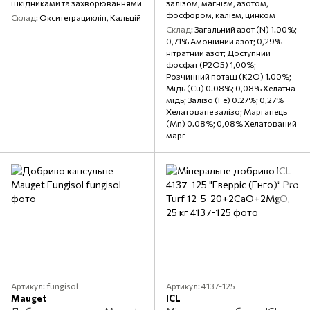
шкідниками та захворюваннями
залізом, магнієм, азотом,
фосфором, калієм, цинком
Склад
Окситетрациклін, Кальцій
Склад
Загальний азот (N) 1.00%;
0,71% Амонійний азот; 0,29%
нітратний азот; Доступний
фосфат (P2O5) 1,00%;
Розчинний поташ (K2O) 1.00%;
Мідь (Cu) 0.08%; 0,08% Хелатна
мідь; Залізо (Fe) 0.27%; 0,27%
Хелатоване залізо; Марганець
(Mn) 0.08%; 0,08% Хелатований
марг
Артикул: fungisol
Артикул: 4137-125
Mauget
ICL