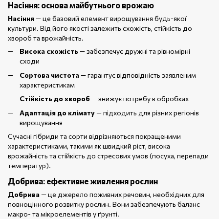
Насіння: основа майбутнього врожаю
Насіння
— це базовий елемент вирощування будь-якої
культури. Від його якості залежить схожість, стійкість до
хвороб та врожайність.
Висока схожість
— забезпечує дружні та рівномірні
сходи
Сортова чистота
— гарантує відповідність заявленим
характеристикам
Стійкість до хвороб
— знижує потребу в обробках
Адаптація до клімату
— підходить для різних регіонів
вирощування
Сучасні гібриди та сорти відрізняються покращеними
характеристиками, такими як швидкий ріст, висока
врожайність та стійкість до стресових умов (посуха, перепади
температур).
Добрива: ефективне живлення рослин
Добрива
— це джерело поживних речовин, необхідних для
повноцінного розвитку рослин. Вони забезпечують баланс
макро- та мікроелементів у ґрунті.