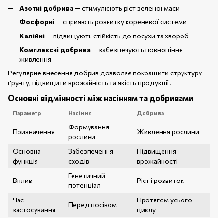
Азотні добрива
— стимулюють ріст зеленої маси
Фосфорні
— сприяють розвитку кореневої системи
Калійні
— підвищують стійкість до посухи та хвороб
Комплексні добрива
— забезпечують повноцінне
живлення
Регулярне внесення добрив дозволяє покращити структуру
ґрунту, підвищити врожайність та якість продукції.
Основні відмінності між насінням та добривами
Параметр
Насіння
Добрива
Формування
Призначення
Живлення рослини
рослини
Основна
Забезпечення
Підвищення
функція
сходів
врожайності
Генетичний
Вплив
Ріст і розвиток
потенціал
Час
Протягом усього
Перед посівом
застосування
циклу