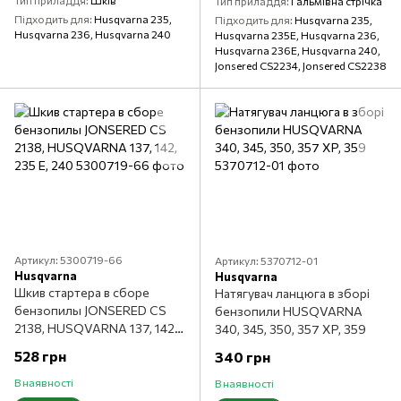
Тип приладдя
Гальмівна стрічка
Підходить для
Husqvarna 235,
Підходить для
Husqvarna 235,
Husqvarna 236, Husqvarna 240
Husqvarna 235E, Husqvarna 236,
Husqvarna 236E, Husqvarna 240,
Jonsered CS2234, Jonsered CS2238
Артикул: 5300719-66
Артикул: 5370712-01
Husqvarna
Husqvarna
Шкив стартера в сборе
Натягувач ланцюга в зборі
бензопилы JONSERED CS
бензопили HUSQVARNA
2138, HUSQVARNA 137, 142,
340, 345, 350, 357 XP, 359
235 E, 240
528 грн
340 грн
В наявності
В наявності