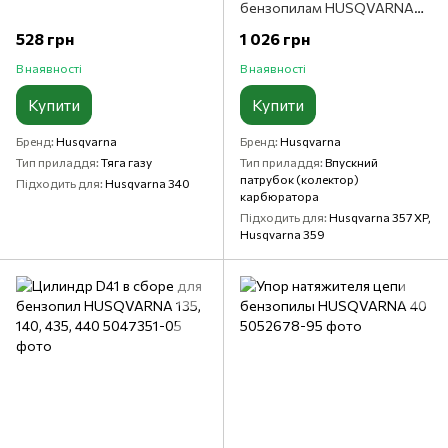
бензопилам HUSQVARNA
357 XP, 359
528 грн
1 026 грн
В наявності
В наявності
Купити
Купити
Бренд
Husqvarna
Бренд
Husqvarna
Тип приладдя
Тяга газу
Тип приладдя
Впускний
патрубок (колектор)
Підходить для
Husqvarna 340
карбюратора
Підходить для
Husqvarna 357 XP,
Husqvarna 359