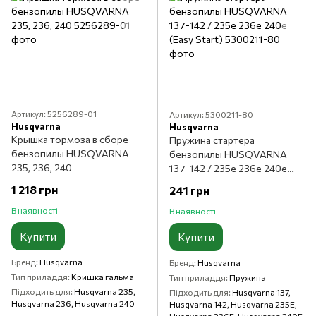
Артикул: 5256289-01
Артикул: 5300211-80
Husqvarna
Husqvarna
Крышка тормоза в сборе
Пружина стартера
бензопилы HUSQVARNA
бензопилы HUSQVARNA
235, 236, 240
137-142 / 235е 236е 240е
(Easy Start)
1 218 грн
241 грн
В наявності
В наявності
Купити
Купити
Бренд
Husqvarna
Бренд
Husqvarna
Тип приладдя
Кришка гальма
Тип приладдя
Пружина
Підходить для
Husqvarna 235,
Підходить для
Husqvarna 137,
Husqvarna 236, Husqvarna 240
Husqvarna 142, Husqvarna 235E,
Husqvarna 236E, Husqvarna 240E