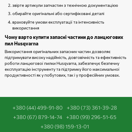
звірте артикули запчастин з технічною документацією
обирайте оригінальні або сертифіковані деталі
враховуйте умови експлуатації та інтенсивність
використання
Чому варто купити запасні частини до ланцюгових
пил Husqvarna
Використання оригінальних запасних частин дозволяє
підтримувати високу надійність, довговічність та ефективність
роботи ланцюгової пилки Husqvarna, забезпечує безпечну
експлуатацію інструменту та підтримку його максимальної
продуктивності як у побутових, так і у професійних умовах.
+380 (44) 499-91-80
+380 (73) 361-39-28
+380 (67) 879-14-74
+380 (99) 296-51-65
+380 (98) 159-13-01