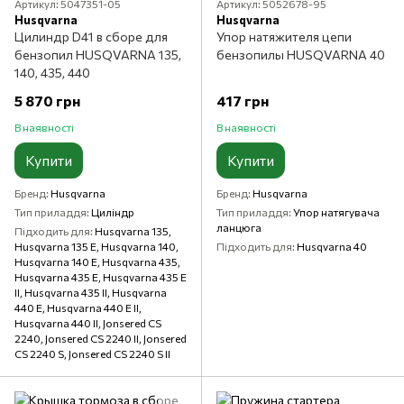
Артикул: 5047351-05
Артикул: 5052678-95
Husqvarna
Husqvarna
Цилиндр D41 в сборе для
Упор натяжителя цепи
бензопил HUSQVARNA 135,
бензопилы HUSQVARNA 40
140, 435, 440
5 870 грн
417 грн
В наявності
В наявності
Купити
Купити
Бренд
Husqvarna
Бренд
Husqvarna
Тип приладдя
Циліндр
Тип приладдя
Упор натягувача
ланцюга
Підходить для
Husqvarna 135,
Husqvarna 135 E, Husqvarna 140,
Підходить для
Husqvarna 40
Husqvarna 140 E, Husqvarna 435,
Husqvarna 435 E, Husqvarna 435 E
II, Husqvarna 435 II, Husqvarna
440 E, Husqvarna 440 E II,
Husqvarna 440 II, Jonsered CS
2240, Jonsered CS 2240 II, Jonsered
CS 2240 S, Jonsered CS 2240 S II