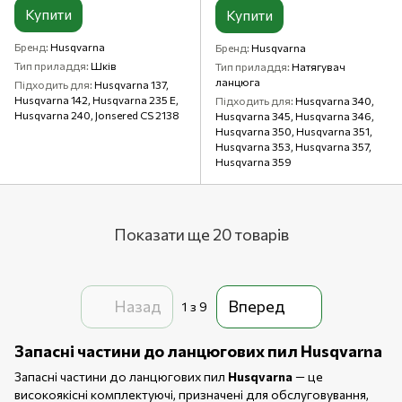
Купити
Купити
Бренд
Husqvarna
Бренд
Husqvarna
Тип приладдя
Шків
Тип приладдя
Натягувач
ланцюга
Підходить для
Husqvarna 137,
Husqvarna 142, Husqvarna 235 E,
Підходить для
Husqvarna 340,
Husqvarna 240, Jonsered CS 2138
Husqvarna 345, Husqvarna 346,
Husqvarna 350, Husqvarna 351,
Husqvarna 353, Husqvarna 357,
Husqvarna 359
Показати ще 20 товарів
Назад
Вперед
1
з 9
Запасні частини до ланцюгових пил Husqvarna
Запасні частини до ланцюгових пил
Husqvarna
— це
високоякісні комплектуючі, призначені для обслуговування,