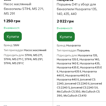
Насос маслянный
Поршень D41 у зборі для
бензопилы STIHL MS 271,
бензопили Husqvarna 135,
MS 291
140, 435, 440
1 250 грн
2 022 грн
В наявності
В наявності
Купити
Купити
Бренд
Stihl
Бренд
Husqvarna
Тип приладдя
Насос масляний
Тип приладдя
Поршень
Підходить для
STIHL MS 271,
Підходить для
Husqvarna 135,
STIHL MS 271 C, STIHL MS 291,
Husqvarna 135 E, Husqvarna 140,
STIHL MS 291 C
Husqvarna 140 E, Husqvarna 435,
Husqvarna 435 E, Husqvarna 435 E
II, Husqvarna 435 II, Husqvarna
440 E, Husqvarna 440 E II,
Husqvarna 440 II, Jonsered CS
2240, Jonsered CS 2240 II, Jonsered
CS 2240 S, Jonsered CS 2240 S II,
McCulloch CS 350, McCulloch CS
390, McCulloch CS 410